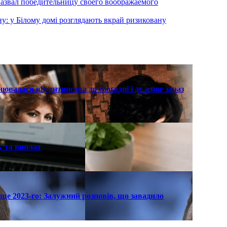
назвал победительницу своего воображаемого
ну: у Білому домі розглядають вкрай ризиковану
нювалася від дитинства до сьогодні і де живе зараз
у та виплат
ще 2023-го: Залужний розповів, що завадило