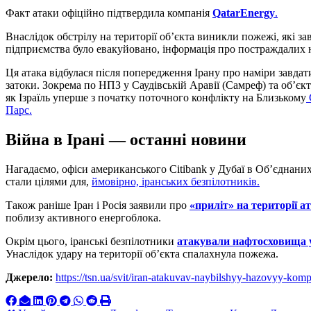
Факт атаки офіційно підтвердила компанія
QatarEnergy
.
Внаслідок обстрілу на території об’єкта виникли пожежі, які з
підприємства було евакуйовано, інформація про постраждалих 
Ця атака відбулася після попередження Ірану про наміри завдат
затоки. Зокрема по НПЗ у Саудівській Аравії (Самреф) та об’єкт
як Ізраїль уперше з початку поточного конфлікту на Близькому
Парс.
Війна в Ірані — останні новини
Нагадаємо, офіси американського Citibank у Дубаї в Об’єднани
стали цілями для,
ймовірно, іранських безпілотників.
Також раніше Іран і Росія заявили про
«приліт» на території а
поблизу активного енергоблока.
Окрім цього, іранські безпілотники
атакували нафтосховища 
Унаслідок удару на території об’єкта спалахнула пожежа.
Джерело:
https://tsn.ua/svit/iran-atakuvav-naybilshyy-hazovyy-kom