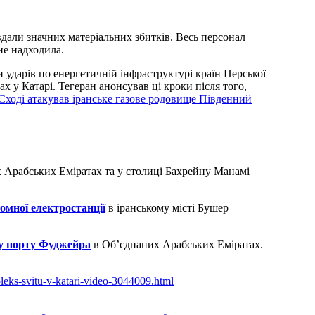
авдали значних матеріальних збитків. Весь персонал
не надходила.
и ударів по енергетичній інфраструктурі країн Перської
ах у Катарі. Тегеран анонсував ці кроки після того,
Сході атакував іранське газове родовище Південний
х Арабських Еміратах та у столиці Бахрейну Манамі
томної електростанції
в іранському місті Бушер
у порту Фуджейра
в Обʼєднаних Арабських Еміратах.
pleks-svitu-v-katari-video-3044009.html