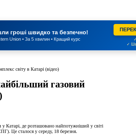
ПЕРЕК
ли гроші швидко та безпечно!
tern Union • За 5 хвилин • Кращий курс
✓
✓ Шв
плекс світу в Катарі (відео)
 найбільший газовий
)
у Катарі, де розташовано найпотужніший у світі
Г). Це сталося у середу, 18 березня.