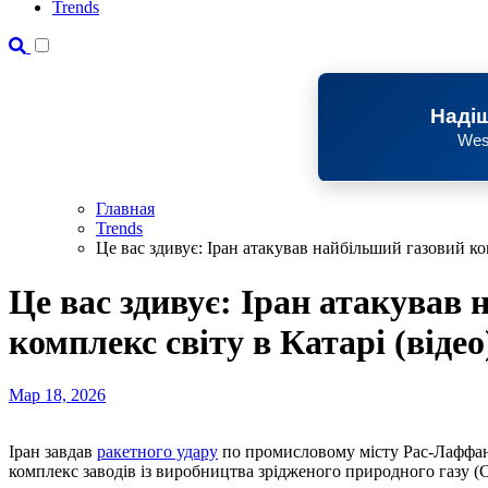
Trends
Надіш
Wes
Главная
Trends
Це вас здивує: Іран атакував найбільший газовий ком
Це вас здивує: Іран атакував
комплекс світу в Катарі (відео
Мар 18, 2026
Іран завдав
ракетного удару
по промисловому місту Рас-Лаффан 
комплекс заводів із виробництва зрідженого природного газу (СП