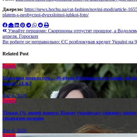
Джерело:
https://news.hochu.ua/cat-fashion/novini-modi/article-165
platem-s-neobycnoi-dvuxsloinoi-iubkoi-foto/
Навигация
Узнайте першими: Скорпионы отпустят прошлое, а Водолеям 
апреля. Гороскоп
по
Ви робите це неправильно: ЄС розблокував кредит Україні на 9
записям
Related Post
Trends
Шокуюча правда про… 46-річна Вітвіцька на останніх місяця
живіт" і ЕКЗ
Авг 6, 2026
Trends
Тільки 1% людей знають: Відому українську співачку запід
справжню позицію
Авг 6, 2026
Trends