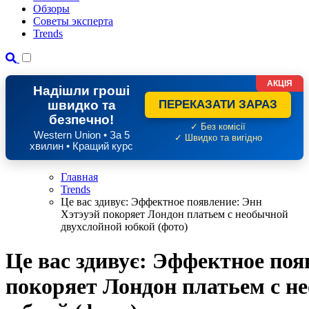
Обзоры
Советы эксперта
Trends
АКЦІЯ
Надішли гроші
швидко та
ПЕРЕКАЗАТИ ЗАРАЗ
безпечно!
✓ Без комісії
Western Union • За 5
✓ Швидко та вигідно
хвилин • Кращий курс
Главная
Trends
Це вас здивує: Эффектное появление: Энн
Хэтэуэй покоряет Лондон платьем с необычной
двухслойной юбкой (фото)
Це вас здивує: Эффектное поя
покоряет Лондон платьем с н