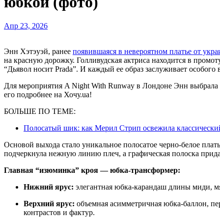
юбкой (фото)
Апр 23, 2026
Энн Хэтэуэй, ранее
появившаяся в невероятном платье от укра
на красную дорожку. Голливудская актриса находится в промот
“Дьявол носит Prada”. И каждый ее образ заслуживает особого
Для мероприятия A Night With Runway в Лондоне Энн выбрала 
его подробнее на Хочу.ua!
БОЛЬШЕ ПО ТЕМЕ:
Полосатый шик: как Мерил Стрип освежила классический
Основой выхода стало уникальное полосатое черно-белое плать
подчеркнула нежную линию плеч, а графическая полоска прид
Главная “изюминка” кроя — юбка-трансформер:
Нижний ярус:
элегантная юбка-карандаш длины миди, м
Верхний ярус:
объемная асимметричная юбка-баллон, пе
контрастов и фактур.