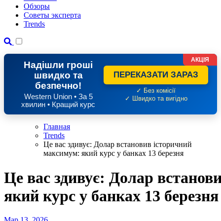
Обзоры
Советы эксперта
Trends
АКЦІЯ
Надішли гроші
швидко та
ПЕРЕКАЗАТИ ЗАРАЗ
безпечно!
✓ Без комісії
Western Union • За 5
✓ Швидко та вигідно
хвилин • Кращий курс
Главная
Trends
Це вас здивує: Долар встановив історичний
максимум: який курс у банках 13 березня
Це вас здивує: Долар встанов
який курс у банках 13 березня
Мар 13, 2026