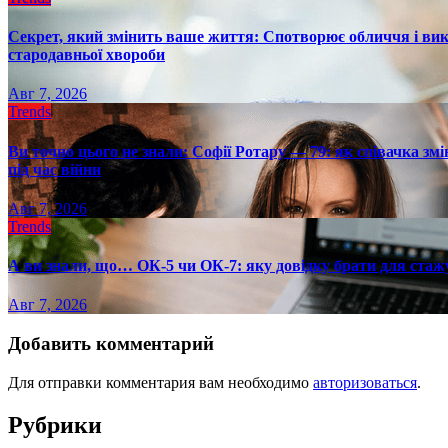
Секрет, який змінить ваше життя: Спотворює обличчя і вик
стародавньої хвороби
Авг 7, 2026
Trends
Ви точно цього не знали: Софії Ротару — 79: як співачка змі
під час війни
Авг 7, 2026
Trends
А ви знали, що… ОК-5 чи ОК-7: яку довідку брати для стаж
Авг 7, 2026
Добавить комментарий
Для отправки комментария вам необходимо
авторизоваться
.
Рубрики