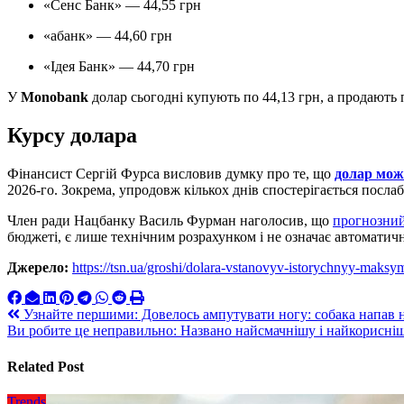
«Сенс Банк» — 44,55 грн
«абанк» — 44,60 грн
«Ідея Банк» — 44,70 грн
У
Monobank
долар сьогодні купують по 44,13 грн, а продають п
Курсу долара
Фінансист Сергій Фурса висловив думку про те, що
долар мож
2026-го. Зокрема, упродовж кількох днів спостерігається посла
Член ради Нацбанку Василь Фурман наголосив, що
прогнозний
бюджеті, є лише технічним розрахунком і не означає автоматич
Джерело:
https://tsn.ua/groshi/dolara-vstanovyv-istorychnyy-mak
Навигация
Узнайте першими: Довелось ампутувати ногу: собака напав н
Ви робите це неправильно: Названо найсмачнішу і найкориснішу
по
записям
Related Post
Trends