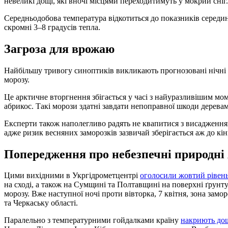
невеликі дощі, які вночі місцями переходитимуть у мокрий сніг.
Середньодобова температура відкотиться до показників середи
скромні 3–8 градусів тепла.
Загроза для врожаю
Найбільшу тривогу синоптиків викликають прогнозовані нічні т
морозу.
Це арктичне вторгнення збігається у часі з найуразливішим мо
абрикос. Такі морози здатні завдати непоправної шкоди деревам
Експерти також наполегливо радять не квапитися з висадження
адже ризик весняних заморозків зазвичай зберігається аж до кін
Попередження про небезпечні природні
Цими вихідними в Укргідрометцентрі
оголосили жовтий рівен
на сході, а також на Сумщині та Полтавщині на поверхні ґрунту
морозу. Вже наступної ночі проти вівторка, 7 квітня, зона замор
та Черкаську області.
Паралельно з температурними гойдалками країну
накриють дощ