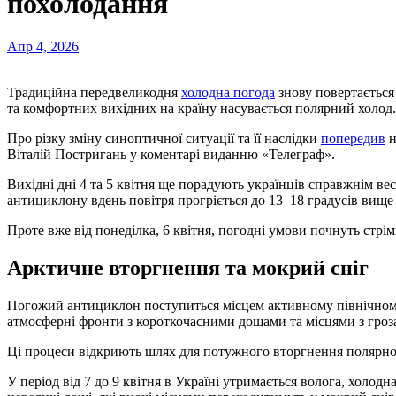
похолодання
Апр 4, 2026
Традиційна передвеликодня
холодна погода
знову повертається 
та комфортних вихідних на країну насувається полярний холод.
Про різку зміну синоптичної ситуації та її наслідки
попередив
н
Віталій Постригань у коментарі виданню «Телеграф».
Вихідні дні 4 та 5 квітня ще порадують українців справжнім в
антициклону вдень повітря прогріється до 13–18 градусів вище 
Проте вже від понеділка, 6 квітня, погодні умови почнуть стрі
Арктичне вторгнення та мокрий сніг
Погожий антициклон поступиться місцем активному північному
атмосферні фронти з короткочасними дощами та місцями з гроз
Ці процеси відкриють шлях для потужного вторгнення полярног
У період від 7 до 9 квітня в Україні утримається волога, холод