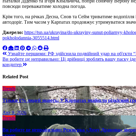
Наталки Діденко та Ігоря Кібальчича, попри сонячну Вербну не
повсюди переважатиме холодна погода.
Крім того, на річках Десна, Снов та Сейм триватиме водопілля
автодоріг. Тим часом у Карпатах продовжує утримуватися значн
Джерело:
https://tsn.ua/ukrayina/do-ukrayiny-sunut-poliarnyy-kho
pokholodannia-3055514.html
Навигация
Узнайте першими: РФ здійснила подвійний удар на об'єкти 
Ви робите це неправильно: Ці дрібниці зроблять вашу паску ідеа
по
кондитер
записям
Related Post
Trends
Тільки 1% людей знають: У Карпатах знайшли рідкісний гри
Авг 9, 2026
Trends
Ви робите це неправильно: Режисрка «Дому Дракона» зверн
сезону