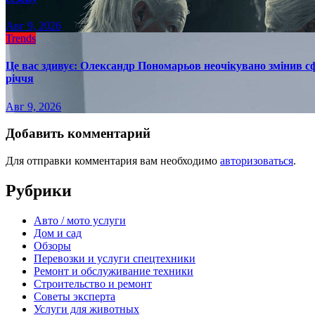
Авг 9, 2026
Trends
Це вас здивує: Олександр Пономарьов неочікувано змінив сф
річчя
Авг 9, 2026
Добавить комментарий
Для отправки комментария вам необходимо
авторизоваться
.
Рубрики
Авто / мото услуги
Дом и сад
Обзоры
Перевозки и услуги спецтехники
Ремонт и обслуживание техники
Строительство и ремонт
Советы эксперта
Услуги для животных