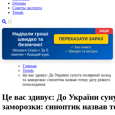
Обзоры
Советы эксперта
Trends
АКЦІЯ
Надішли гроші
швидко та
ПЕРЕКАЗАТИ ЗАРАЗ
безпечно!
✓ Без комісії
Western Union • За 5
✓ Швидко та вигідно
хвилин • Кращий курс
Главная
Trends
Це вас здивує: До України сунуть полярний холод
та заморозки: синоптик назвав точну дату різкого
похолодання
Це вас здивує: До України сун
заморозки: синоптик назвав т