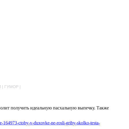
 | ГУМОР |
волит получить идеальную пасхальную выпечку. Также
le-164973-ctoby-v-duxovke-ne-rosli-griby-skolko-testa-