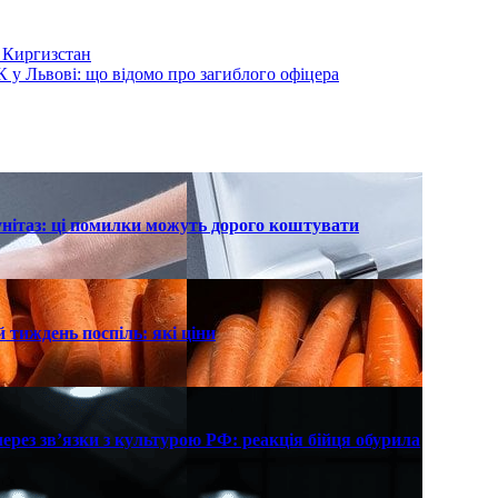
 Киргизстан
 у Львові: що відомо про загиблого офіцера
унітаз: ці помилки можуть дорого коштувати
 тиждень поспіль: які ціни
рез зв’язки з культурою РФ: реакція бійця обурила