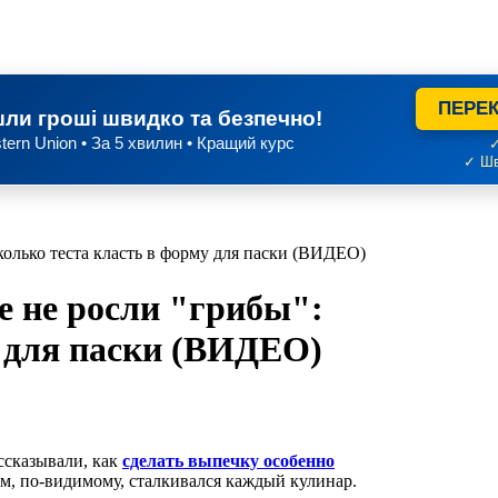
ПЕРЕК
ли гроші швидко та безпечно!
tern Union • За 5 хвилин • Кращий курс
✓
✓ Шв
сколько теста класть в форму для паски (ВИДЕО)
ке не росли "грибы":
у для паски (ВИДЕО)
ссказывали, как
сделать выпечку особенно
м, по-видимому, сталкивался каждый кулинар.