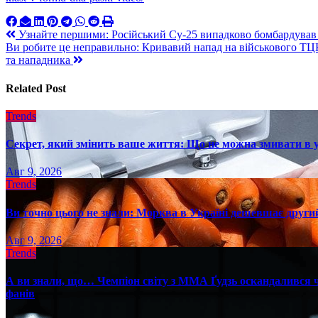
Навигация
Узнайте першими: Російський Су-25 випадково бомбардував
Ви робите це неправильно: Кривавий напад на військового ТЦК
по
та нападника
записям
Related Post
Trends
Секрет, який змінить ваше життя: Що не можна змивати в 
Авг 9, 2026
Trends
Ви точно цього не знали: Морква в Україні дешевшає другий
Авг 9, 2026
Trends
А ви знали, що… Чемпіон світу з ММА Ґудзь оскандалився че
фанів