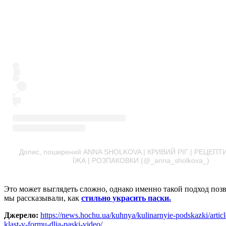
Допис, поширений ANNA SHOLKOVA | КРИВИЙ РІГ | РЕЦЕПТИ
ЇЖА | РОЗПАКОВКИ (@_anna_sholkova_)
Это может выглядеть сложно, однако именно такой подход поз
мы рассказывали, как
стильно украсить паски.
Джерело:
https://news.hochu.ua/kuhnya/kulinarnyie-podskazki/artic
klast-v-formu-dlia-paski-video/