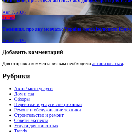
А ви знали, що… ОК-5 чи ОК-7: яку довідку брати для стаж
Авг 7, 2026
Trends
Таємниця, про яку мовчать: Україна могла ізолювати Крим 
Авг 6, 2026
Добавить комментарий
Для отправки комментария вам необходимо
авторизоваться
.
Рубрики
Авто / мото услуги
Дом и сад
Обзоры
Перевозки и услуги спецтехники
Ремонт и обслуживание техники
Строительство и ремонт
Советы эксперта
Услуги для животных
Trends