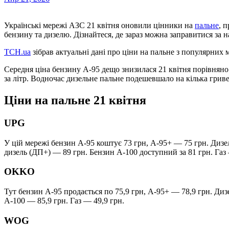
Українські мережі АЗС 21 квітня оновили цінники на
пальне
, 
бензину та дизелю. Дізнайтеся, де зараз можна заправитися за 
ТСН.ua
зібрав актуальні дані про ціни на пальне з популярних 
Середня ціна бензину А-95 дещо знизилася 21 квітня порівняно
за літр. Водночас дизельне пальне подешевшало на кілька грив
Ціни на пальне 21 квітня
UPG
У цій мережі бензин А-95 коштує 73 грн, А-95+ — 75 грн. Дизел
дизель (ДП+) — 89 грн. Бензин А-100 доступний за 81 грн. Газ
OKKO
Тут бензин А-95 продається по 75,9 грн, А-95+ — 78,9 грн. Диз
А-100 — 85,9 грн. Газ — 49,9 грн.
WOG