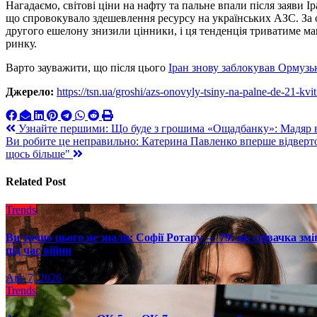
Нагадаємо, світові ціни на нафту та пальне впали після заяви І
що спровокувало здешевлення ресурсу на українських АЗС. За 
другого ешелону знизили цінники, і ця тенденція триватиме ма
ринку.
Варто зауважити, що після цього
Іран знову заблокував Ормузь
Джерело:
https://tsn.ua/groshi/azs-onovyly-tsiny-na-palne-de-21-k
Навигация
Узнайте першими: Що буде з грошима «Ощадбанку»: Мадяр ві
Ви робите це неправильно: Катерина Павленко вперше відверто
по
щось більше"
записям
Related Post
Trends
Ви точно цього не знали: Софії Ротару — 79: як співачка змі
під час війни
Авг 7, 2026
Trends