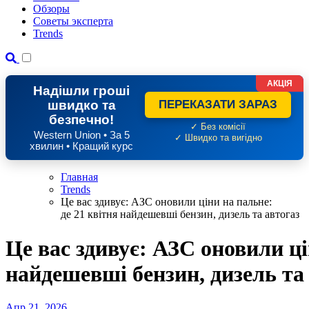
Обзоры
Советы эксперта
Trends
АКЦІЯ
Надішли гроші
швидко та
ПЕРЕКАЗАТИ ЗАРАЗ
безпечно!
✓ Без комісії
Western Union • За 5
✓ Швидко та вигідно
хвилин • Кращий курс
Главная
Trends
Це вас здивує: АЗС оновили ціни на пальне:
де 21 квітня найдешевші бензин, дизель та автогаз
Це вас здивує: АЗС оновили ці
найдешевші бензин, дизель та
Апр 21, 2026