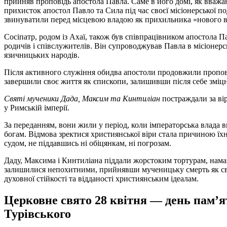
прийняв проповідь апостола Павла. Саме в його домі, як вважа
прихисток апостол Павло та Сила під час своєї місіонерської по
звинуватили перед місцевою владою як прихильника «нового вч
Сосіпатр, родом із Ахаї, також був співпрацівником апостола Па
родичів і співслужителів. Він супроводжував Павла в місіоне
язичницьких народів.
Після активного служіння обидва апостоли продовжили пропові
завершили своє життя як єпископи, залишивши після себе зміцн
Святі мученики Дада, Максим та Кинтиліан
постраждали за ві
у Римській імперії.
За переданням, вони жили у період, коли імператорська влада 
богам. Відмова зректися християнської віри стала причиною їх
судом, не піддавшись ні обіцянкам, ні погрозам.
Даду, Максима і Кинтиліана піддали жорстоким тортурам, намаг
залишилися непохитними, прийнявши мученицьку смерть як свід
духовної стійкості та відданості християнським ідеалам.
Церковне свято 28 квітня — день пам’я
Турівського