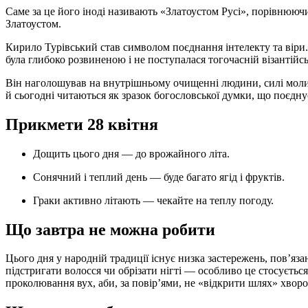
Саме за це його іноді називають «Златоустом Русі», порівнююч
Златоустом.
Кирило Турівський став символом поєднання інтелекту та віри. 
була глибоко розвиненою і не поступалася тогочасній візантійсь
Він наголошував на внутрішньому очищенні людини, силі моли
й сьогодні читаються як зразок богословської думки, що поєднує
Прикмети 28 квітня
Дощить цього дня — до врожайного літа.
Сонячний і теплий день — буде багато ягід і фруктів.
Граки активно літають — чекайте на теплу погоду.
Що завтра не можна робити
Цього дня у народній традиції існує низка застережень, пов’язан
підстригати волосся чи обрізати нігті — особливо це стосуєтьс
проколювання вух, аби, за повір’ями, не «відкрити шлях» хвороб