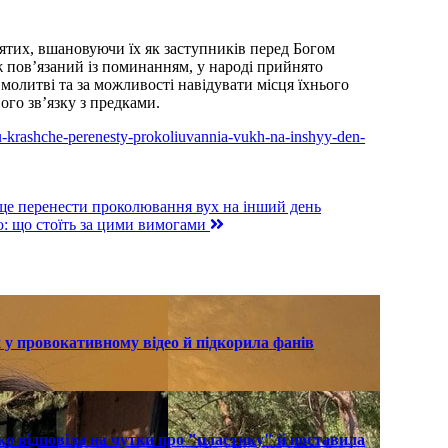
вятих, вшановуючи їх як заступників перед Богом
ж пов’язаний із поминанням, у народі прийнято
 молитві та за можливості навідувати місця їхнього
ого зв’язку з предками.
omu-krashche-perenesty-prokoliuvannia-vukh-na-inshyy-den-
ще перенести проколювання вух на інший день
: що стоїть за цими вимогами
 у провокативному відео й підкорила фанів
о відповіла на чутки про "пластику" й поставила