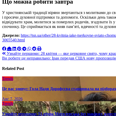
Що можна робити завтра
У християнській традиції віряни звертаються з молитвами до с
і просячи духовної підтримки та допомоги. Оскільки день тако
відвідувати храм, молитися за померлих родичів, згадувати їх у
спочинку. Це сприймається як вияв пам’яті, вдячності та духовн
Джерело:
https://tsn.ua/other/28-kvitnia-iake-tserkovne-sviato-ch
3065540.html
Навигация
Узнайте першими: 28 квітня — яке церковне свято, чому кра
Ви робите це неправильно: Іран передав США нову пропозицію
по
записям
Related Post
Trends
Це вас здивує: Гола Надя Дорофєєва станцювала на підборах
Авг 7, 2026
Trends
Узнайте першими: 51-річна Могилевська без макіяжу жорстк