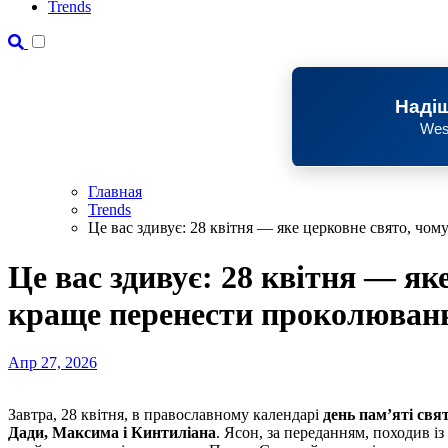
Trends
Надіш
Wes
Главная
Trends
Це вас здивує: 28 квітня — яке церковне свято, чо
Це вас здивує: 28 квітня — як
краще перенести проколюванн
Апр 27, 2026
Завтра, 28 квітня, в православному календарі
день пам’яті свя
Дади, Максима і Кинтиліана
. Ясон, за переданням, походив із