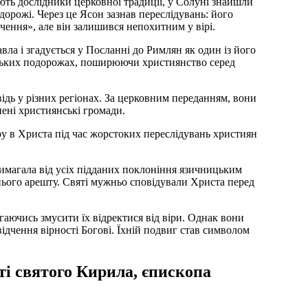
ють дослідники церковної традиції, у Солуні знайшли
дорожі. Через це Ясон зазнав переслідувань: його
ення», але він залишився непохитним у вірі.
вла і згадується у Посланні до Римлян як один із його
рських подорожах, поширюючи християнство серед
дь у різних регіонах. За церковним переданням, вони
ені християнські громади.
ру в Христа під час жорстоких переслідувань християн
вимагала від усіх підданих поклоніння язичницьким
нього арешту. Святі мужньо сповідували Христа перед
аючись змусити їх відректися від віри. Однак вони
чення вірності Богові. Їхній подвиг став символом
ті святого Кирила, єпископа