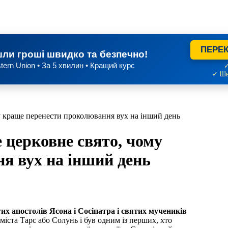
ПЕРЕК
ли гроші швидко та безпечно!
tern Union • За 5 хвилин • Кращий курс
✓
✓ Шв
му краще перенести проколювання вух на інший день
е церковне свято, чому
я вух на інший день
тих апостолів Ясона і Сосіпатра і святих мучеників
 міста Тарс або Солунь і був одним із перших, хто