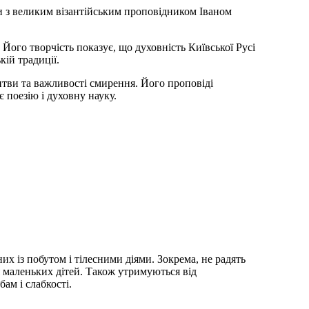
и з великим візантійським проповідником Іваном
Його творчість показує, що духовність Київської Русі
кій традиції.
тви та важливості смирення. Його проповіді
 поезію і духовну науку.
их із побутом і тілесними діями. Зокрема, не радять
я маленьких дітей. Також утримуються від
ам і слабкості.