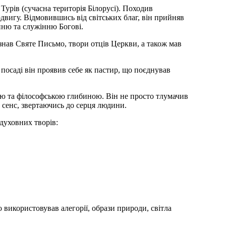
Турів (сучасна територія Білорусі). Походив
двигу. Відмовившись від світських благ, він прийняв
нню та служінню Богові.
 знав Святе Письмо, твори отців Церкви, а також мав
посаді він проявив себе як пастир, що поєднував
тю та філософською глибиною. Він не просто тлумачив
 сенс, звертаючись до серця людини.
духовних творів:
 використовував алегорії, образи природи, світла