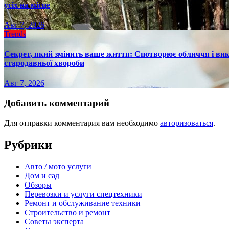
усіх на місце
Авг 7, 2026
Trends
Секрет, який змінить ваше життя: Спотворює обличчя і вик
стародавньої хвороби
Авг 7, 2026
Добавить комментарий
Для отправки комментария вам необходимо
авторизоваться
.
Рубрики
Авто / мото услуги
Дом и сад
Обзоры
Перевозки и услуги спецтехники
Ремонт и обслуживание техники
Строительство и ремонт
Советы эксперта