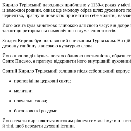
Кирило Турівський народився приблизно у 1130-х роках у місті 
із заможної родини, однак ще змолоду обрав шлях духовного по
чернецтво, прагнучи повністю присвятити себе молитві, навча
Його освіта була винятково глибокою для свого часу: він добре
талант до риторики та символічного тлумачення текстів.
Згодом Кирило був поставлений єпископом Турівським. На цій 
духовну глибину з високою культурою слова.
Його проповіді відзначалися особливою поетичністю, образніс
Святе Письмо, а прагнув відкривати його внутрішній духовний
Святий Кирило Турівський залишив після себе значний корпус 
проповіді на церковні свята;
молитви;
повчальні слова;
богословські роздуми.
Його тексти вирізняються високим рівнем символізму: він часто
й тіні, щоб передати духовні істини.