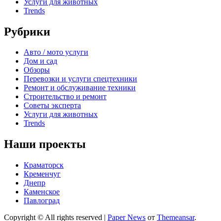
Услуги для животных
Trends
Рубрики
Авто / мото услуги
Дом и сад
Обзоры
Перевозки и услуги спецтехники
Ремонт и обслуживание техники
Строительство и ремонт
Советы эксперта
Услуги для животных
Trends
Наши проекты
Краматорск
Кременчуг
Днепр
Каменское
Павлоград
Copyright © All rights reserved
|
Paper News
от
Themeansar
.