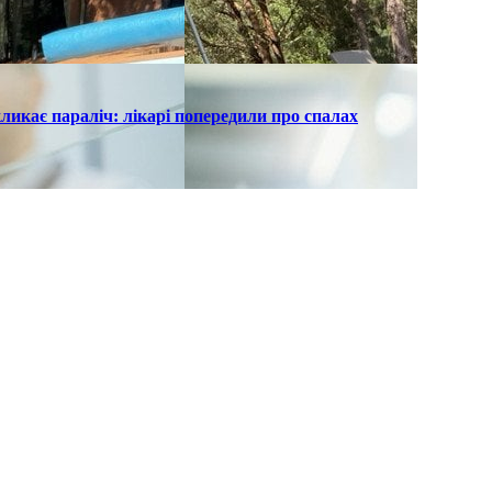
ликає параліч: лікарі попередили про спалах