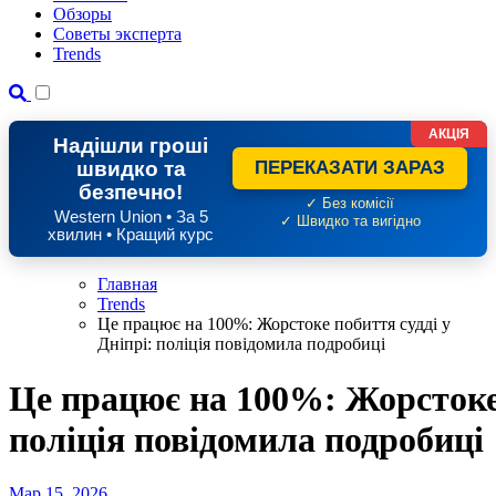
Обзоры
Советы эксперта
Trends
АКЦІЯ
Надішли гроші
швидко та
ПЕРЕКАЗАТИ ЗАРАЗ
безпечно!
✓ Без комісії
Western Union • За 5
✓ Швидко та вигідно
хвилин • Кращий курс
Главная
Trends
Це працює на 100%: Жорстоке побиття судді у
Дніпрі: поліція повідомила подробиці
Це працює на 100%: Жорстоке 
поліція повідомила подробиці
Мар 15, 2026