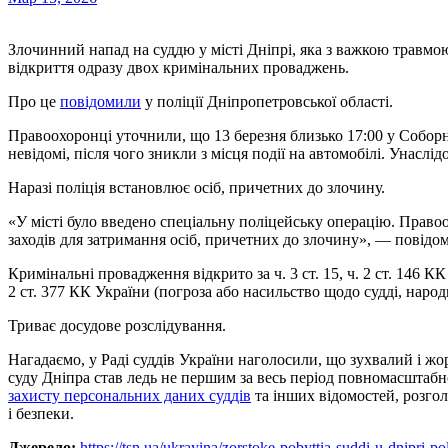
Злочинний напад на суддю у місті Дніпрі, яка з важкою травмою голови тепер перебуває в лікарні, став підставою для
відкриття одразу двох кримінальних проваджень.
Про це
повідомили
у поліції Дніпропетровської області.
Правоохоронці уточнили, що 13 березня близько 17:00 у Соборно
невідомі, після чого зникли з місця події на автомобілі. Унасл
Наразі поліція встановлює осіб, причетних до злочину.
«У місті було введено спеціальну поліцейську операцію. Право
заходів для затримання осіб, причетних до злочину», — повідом
Кримінальні провадження відкрито за ч. 3 ст. 15, ч. 2 ст. 146 К
2 ст. 377 КК України (погроза або насильство щодо судді, народ
Триває досудове розслідування.
Нагадаємо, у Раді суддів України наголосили, що зухвалий і ж
суду Дніпра став ледь не першим за весь період повномасштабн
захисту персональних даних суддів
та інших відомостей, розго
і безпеки.
Джерело:
https://tsn.ua/ukrayina/zorstoke-pobyttia-suddi-u-dnipri-