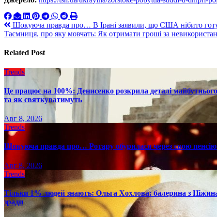
Навигация
Шокуюча правда про… В Ірані заявили, що США нібито готую
Таємниця, про яку мовчать: Як отримати гроші за невикориста
по
записям
Related Post
Trends
Це працює на 100%: Денисенко розкрила деталі майбутнього в
та як святкуватимуть
Авг 8, 2026
Trends
Шокуюча правда про… Ротару обурилася через свою пенсію 
Авг 8, 2026
Trends
Тільки 1% людей знають: Ольга Хохлова: балерина з Ніжина 
зради