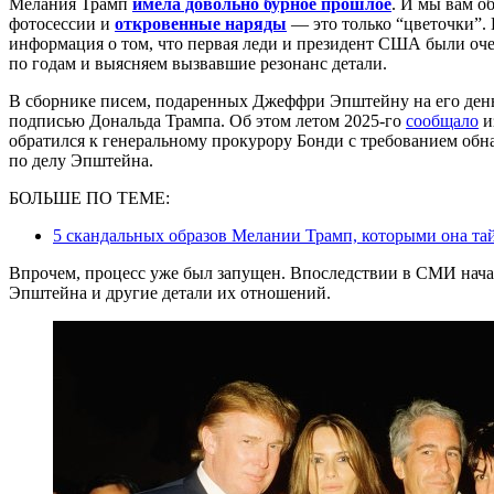
Мелания Трамп
имела довольно бурное прошлое
. И мы вам о
фотосессии и
откровенные наряды
— это только “цветочки”. 
информация о том, что первая леди и президент США были оч
по годам и выясняем вызвавшие резонанс детали.
В сборнике писем, подаренных Джеффри Эпштейну на его день 
подписью Дональда Трампа. Об этом летом 2025-го
сообщало
и
обратился к генеральному прокурору Бонди с требованием обн
по делу Эпштейна.
БОЛЬШЕ ПО ТЕМЕ:
5 скандальных образов Мелании Трамп, которыми она та
Впрочем, процесс уже был запущен. Впоследствии в СМИ нача
Эпштейна и другие детали их отношений.