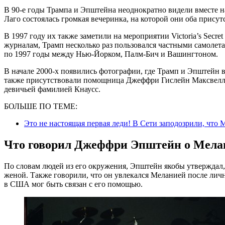
В 90-е годы Трампа и Эпштейна неоднократно видели вместе на
Лаго состоялась громкая вечеринка, на которой они оба присут
В 1997 году их также заметили на мероприятии Victoria’s Secr
журналам, Трамп несколько раз пользовался частными самолет
по 1997 годы между Нью-Йорком, Палм-Бич и Вашингтоном.
В начале 2000-х появились фотографии, где Трамп и Эпштейн 
также присутствовали помощница Джеффри Гислейн Максвелл и
девичьей фамилией Кнаусс.
БОЛЬШЕ ПО ТЕМЕ:
Это не настоящая первая леди! В Сети заподозрили, что
Что говорил Джеффри Эпштейн о Мела
По словам людей из его окружения, Эпштейн якобы утверждал,
женой. Также говорили, что он увлекался Меланией после личн
в США мог быть связан с его помощью.