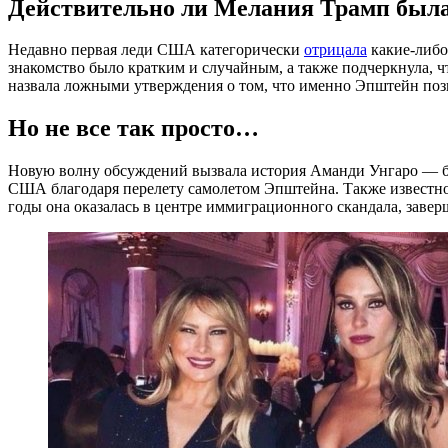
Действительно ли Мелания Трамп был
Недавно первая леди США категорически
отрицала
какие-либо
знакомство было кратким и случайным, а также подчеркнула, чт
назвала ложными утверждения о том, что именно Эпштейн поз
Но не все так просто…
Новую волну обсуждений вызвала история Аманди Унгаро — бра
США благодаря перелету самолетом Эпштейна. Также известно
годы она оказалась в центре иммиграционного скандала, завер