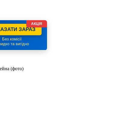
АКЦІЯ
АЗАТИ ЗАРАЗ
 Без комісії
идко та вигідно
ейна (фото)