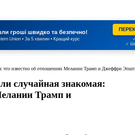
ПЕРЕК
ли гроші швидко та безпечно!
tern Union • За 5 хвилин • Кращий курс
✓
✓ Шв
я: что известно об отношениях Мелании Трамп и Джеффри Эпшт
ли случайная знакомая:
Мелании Трамп и