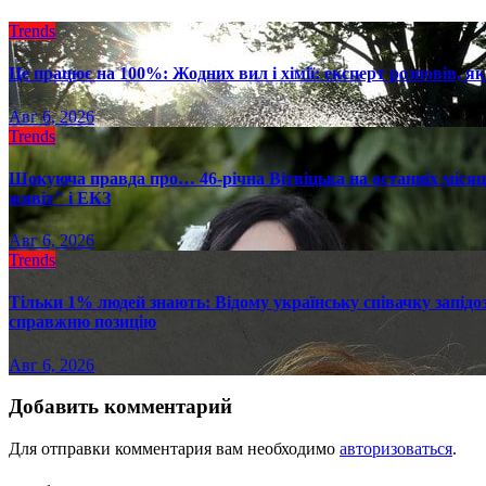
Trends
Це працює на 100%: Жодних вил і хімії: експерт розповів, я
Авг 6, 2026
Trends
Шокуюча правда про… 46-річна Вітвіцька на останніх місяця
живіт" і ЕКЗ
Авг 6, 2026
Trends
Тільки 1% людей знають: Відому українську співачку запід
справжню позицію
Авг 6, 2026
Добавить комментарий
Для отправки комментария вам необходимо
авторизоваться
.