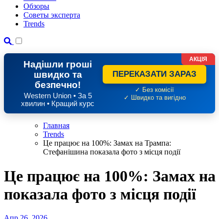
Обзоры
Советы эксперта
Trends
АКЦІЯ
Надішли гроші
швидко та
ПЕРЕКАЗАТИ ЗАРАЗ
безпечно!
✓ Без комісії
Western Union • За 5
✓ Швидко та вигідно
хвилин • Кращий курс
Главная
Trends
Це працює на 100%: Замах на Трампа:
Стефанішина показала фото з місця події
Це працює на 100%: Замах н
показала фото з місця події
Апр 26, 2026