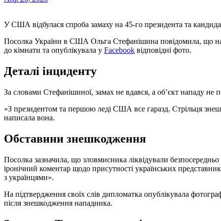
У США відбулася спроба замаху на 45-го президента та кандид
Посолка України в США Ольга Стефанішина повідомила, що на
до кімнати та опублікувала у
Facebook
відповідні фото.
Деталі інциденту
За словами Стефанішиної, замах не вдався, а об’єкт нападу не 
«З президентом та першою леді США все гаразд. Стрільця знешк
написала вона.
Обставини знешкодження
Посолка зазначила, що зловмисника ліквідували безпосередньо 
іронічний коментар щодо присутності українських представникі
з українцями».
На підтвердження своїх слів дипломатка опублікувала фотографі
після знешкодження нападника.