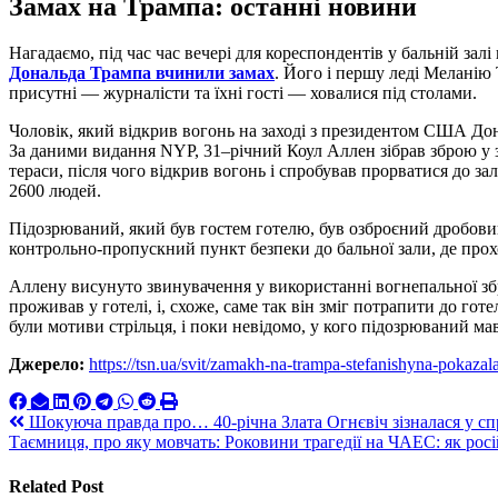
Замах на Трампа: останні новини
Нагадаємо, під час час вечері для кореспондентів у бальній за
Дональда Трампа вчинили замах
. Його і першу леді Меланію
присутні — журналісти та їхні гості — ховалися під столами.
Чоловік, який відкрив вогонь на заході з президентом США Д
За даними видання NYP, 31–річний Коул Аллен зібрав зброю у з
тераси, після чого відкрив вогонь і спробував прорватися до зал
2600 людей.
Підозрюваний, який був гостем готелю, був озброєний дробовик
контрольно-пропускний пункт безпеки до бальної зали, де прохо
Аллену висунуто звинувачення у використанні вогнепальної збр
проживав у готелі, і, схоже, саме так він зміг потрапити до готе
були мотиви стрільця, і поки невідомо, у кого підозрюваний мав
Джерело:
https://tsn.ua/svit/zamakh-na-trampa-stefanishyna-pokazal
Навигация
Шокуюча правда про… 40-річна Злата Огнєвіч зізналася у сп
Таємниця, про яку мовчать: Роковини трагедії на ЧАЕС: як росі
по
записям
Related Post