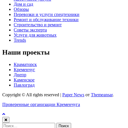
Дом и сад
Обзоры
Перевозки и услуги спецтехники
Ремонт и обслуживание техники
Строительство и ремонт
Советы эксперта
Услуги для животных
Trends
Наши проекты
Краматорск
Кременчуг
Днепр
Каменское
Павлоград
Copyright © All rights reserved
|
Paper News
от
Themeansar
.
Проверенные организации Кременчуга
Найти: