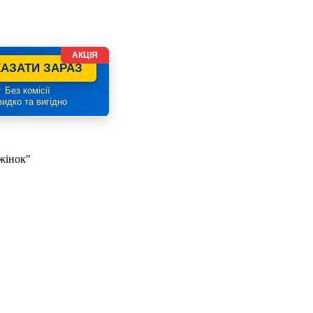
АКЦІЯ
АЗАТИ ЗАРАЗ
 Без комісії
идко та вигідно
жінок"