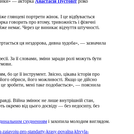
 жінки» — акторка
Анастасія Пустовіт
різко
йже глянцеві портрети жінок. І це відбувається
рка говорить про втому, тривожність і фізичні
йже немає. Через це виникає відчуття штучності.
ртається ця нездорова, дивна худоба», — зазначила
сії. За її словами, зміни заради ролі можуть бути
умови.
м, бо це її інструмент. Звісно, цікава історія про
, його обриси, його можливості. Якщо це дійсно
 це зробити, мені таке подобається», — пояснила
равді. Війна змінює не лише внутрішній стан,
ють окремо від цього досвіду — без недосипу, без
динальним схудненням
і захопила молодим виглядом.
u-zaiavoiu-pro-standarty-krasy-povalna-khvyla-