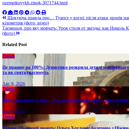
ozempikovykh-zinok-3071744.html
Навигация
Шокуюча правда про… Туапсе у вогні: після атаки дронів наф
кілометрів (фото, відео)
по
Таємниця, про яку мовчать: Урок стиля от звезды: как Николь
записям
(фото)
Related Post
Trends
Це працює на 100%: Денисенко розкрила деталі майбутнього в
та як святкуватимуть
Авг 8, 2026
Trends
Шокуюча правда про… Ротару обурилася через свою пенсію 
Авг 8, 2026
Trends
Тільки 1% людей знають: Ольга Хохлова: балерина з Ніжина 