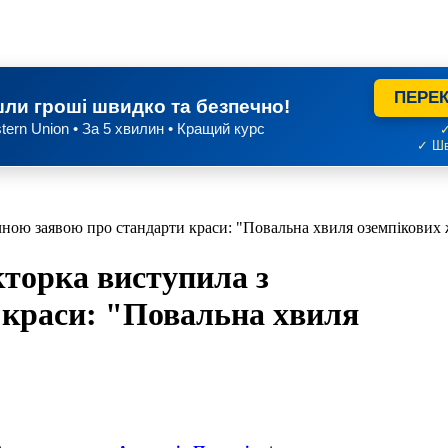
ПЕРЕК
ли гроші швидко та безпечно!
tern Union • За 5 хвилин • Кращий курс
✓
✓ Шв
чною заявою про стандарти краси: "Повальна хвиля оземпікових 
кторка виступила з
 краси: "Повальна хвиля