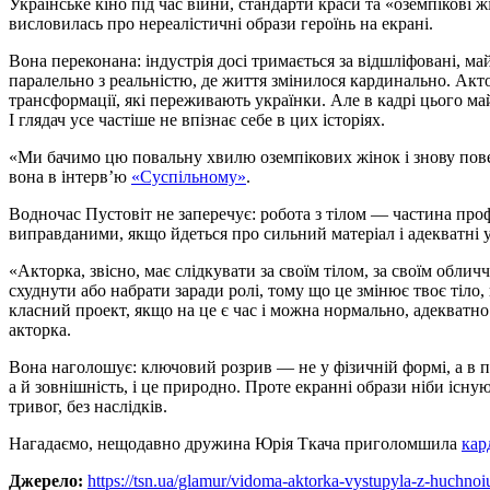
Українське кіно під час війни, стандарти краси та «оземпікові
висловилась про нереалістичні образи героїнь на екрані.
Вона переконана: індустрія досі тримається за відшліфовані, ма
паралельно з реальністю, де життя змінилося кардинально. Акто
трансформації, які переживають українки. Але в кадрі цього ма
І глядач усе частіше не впізнає себе в цих історіях.
«Ми бачимо цю повальну хвилю оземпікових жінок і знову пове
вона в інтерв’ю
«Суспільному»
.
Водночас Пустовіт не заперечує: робота з тілом — частина профе
виправданими, якщо йдеться про сильний матеріал і адекватні 
«Акторка, звісно, має слідкувати за своїм тілом, за своїм обличчя
схуднути або набрати заради ролі, тому що це змінює твоє тіло
класний проект, якщо на це є час і можна нормально, адекватно
акторка.
Вона наголошує: ключовий розрив — не у фізичній формі, а в п
а й зовнішність, і це природно. Проте екранні образи ніби існу
тривог, без наслідків.
Нагадаємо, нещодавно дружина Юрія Ткача приголомшила
кар
Джерело:
https://tsn.ua/glamur/vidoma-aktorka-vystupyla-z-huchnoi