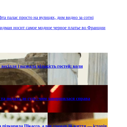
та палає просто на вулицях, дим видно за сотні
 Кидман носит самое модное черное платье во Франции
есілля і назвала кількість гостей: коли
та подала до суду: чим завершилася справа
підкорила Пікассо, а він зламав їй життя — історія