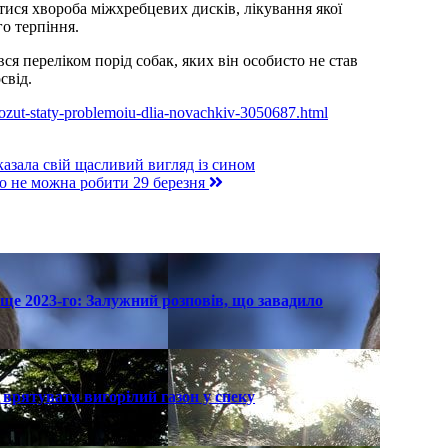
тися хвороба міжхребцевих дисків, лікування якої
го терпіння.
я переліком порід собак, яких він особисто не став
свід.
-mozut-staty-problemoiu-dlia-novachkiv-3050687.html
азала свій щасливий вигляд із сином
го не можна робити 29 березня
ще 2023-го: Залужний розповів, що завадило
к врятувати вигорілий газон у спеку