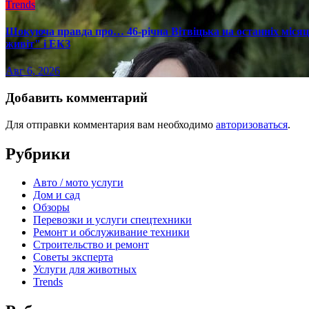
Trends
Шокуюча правда про… 46-річна Вітвіцька на останніх місяця
живіт" і ЕКЗ
Авг 6, 2026
Добавить комментарий
Для отправки комментария вам необходимо
авторизоваться
.
Рубрики
Авто / мото услуги
Дом и сад
Обзоры
Перевозки и услуги спецтехники
Ремонт и обслуживание техники
Строительство и ремонт
Советы эксперта
Услуги для животных
Trends