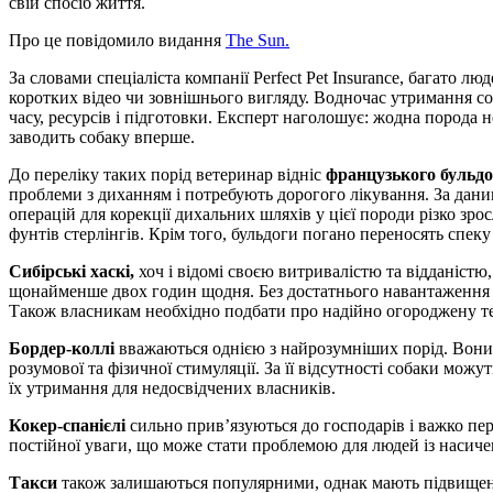
свій спосіб життя.
Про це повідомило видання
The Sun.
За словами спеціаліста компанії Perfect Pet Insurance, багато
коротких відео чи зовнішнього вигляду. Водночас утримання со
часу, ресурсів і підготовки. Експерт наголошує: жодна порода не
заводить собаку вперше.
До переліку таких порід ветеринар відніс
французького бульдо
проблеми з диханням і потребують дорогого лікування. За дани
операцій для корекції дихальних шляхів у цієї породи різко зро
фунтів стерлінгів. Крім того, бульдоги погано переносять спе
Сибірські хаскі,
хоч і відомі своєю витривалістю та відданістю
щонайменше двох годин щодня. Без достатнього навантаження
Також власникам необхідно подбати про надійно огороджену т
Бордер-коллі
вважаються однією з найрозумніших порід. Вони 
розумової та фізичної стимуляції. За її відсутності собаки мо
їх утримання для недосвідчених власників.
Кокер-спанієлі
сильно прив’язуються до господарів і важко пер
постійної уваги, що може стати проблемою для людей із насиче
Такси
також залишаються популярними, однак мають підвищени