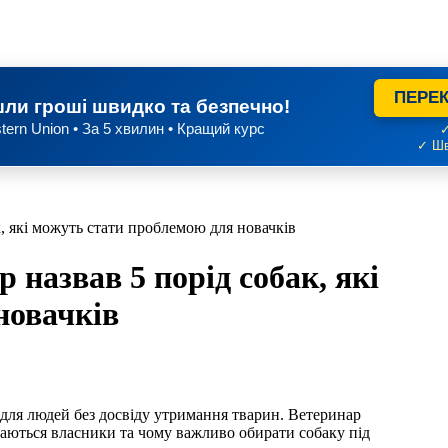
ПЕРЕК
ли гроші швидко та безпечно!
tern Union • За 5 хвилин • Кращий курс
✓
✓ Шв
, які можуть стати проблемою для новачків
назвав 5 порід собак, які
новачків
для людей без досвіду утримання тварин. Ветеринар
аються власники та чому важливо обирати собаку під