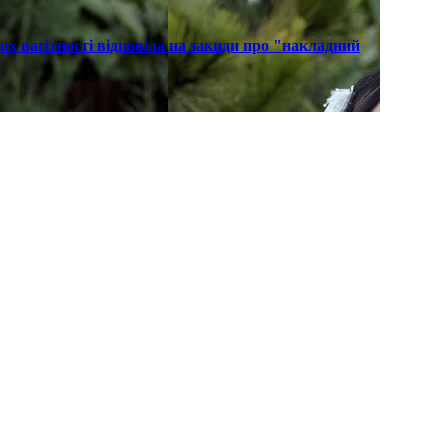
х вагітності відповіла на закиди про "накладний