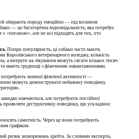
 людей обирають породу емоційно — під впливом
баки — це багаторічна відповідальність, яка потребує
 є «поганою», але не всі підходять для тих, хто
га.
Попри популярність, ці собаки часто мають
ми Королівського ветеринарного коледжу, кількість
сла, а витрати на лікування можуть сягати кількох тисяч
ку та мають труднощі з фізичними навантаженнями.
, потребують значної фізичної активності —
 вони можуть демонструвати небажану поведінку.
ериторію.
швидко навчаються, але потребують постійної
жуть проявляти деструктивну поведінку, що ускладнює
еносять самотність. Через це вони потребують
ним графіком.
й ризик захворювань хребта. За словами експерта,