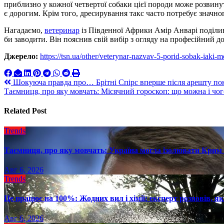
приблизно у кожної четвертої собаки цієї породи може розвину
є дорогим. Крім того, дресирування такс часто потребує значно
Нагадаємо,
ветеринар
із Південної Африки Амір Анварі поділивс
би заводити. Він пояснив свій вибір з огляду на професійний до
Джерело:
https://tsn.ua/other/veterynar-nazvav-5-porid-sobak-iaki
Навигация
Шокуюча правда про… Брітні Спірс вперше після арешту пок
Таємниця, про яку мовчать: Місячний гороскоп: що можна і чо
по
записям
Related Post
Trends
Таємниця, про яку мовчать: Україна могла ізолювати Крим 
Авг 6, 2026
Trends
Це працює на 100%: Жодних вил і хімії: експерт розповів, я
Авг 6, 2026