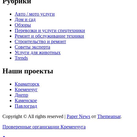
Рубрики
Авто / мото услуги
Дом и сад
Обзоры
Перевозки и услуги спецтехники
Ремонт и обслуживание техники
Строительство и ремонт
Советы эксперта
Услуги для животных
Trends
Наши проекты
Краматорск
Кременчуг
Днепр
Каменское
Павлоград
Copyright © All rights reserved
|
Paper News
от
Themeansar
.
Проверенные организации Кременчуга