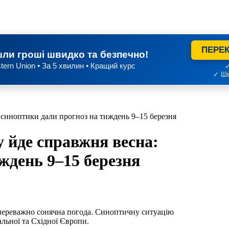
ПЕРЕК
ли гроші швидко та безпечно!
tern Union • За 5 хвилин • Кращий курс
✓
✓ Шв
 синоптики дали прогноз на тиждень 9–15 березня
 йде справжня весна:
ждень 9–15 березня
 переважно сонячна погода. Синоптичну ситуацію
льної та Східної Європи.