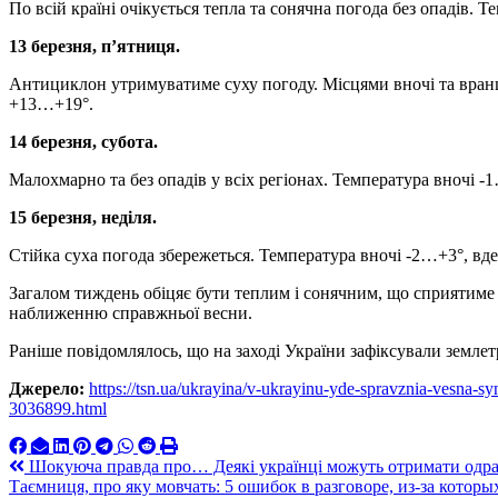
По всій країні очікується тепла та сонячна погода без опадів.
13 березня, п’ятниця.
Антициклон утримуватиме суху погоду. Місцями вночі та вран
+13…+19°.
14 березня, субота.
Малохмарно та без опадів у всіх регіонах. Температура вночі -
15 березня, неділя.
Стійка суха погода збережеться. Температура вночі -2…+3°, вде
Загалом тиждень обіцяє бути теплим і сонячним, що сприятиме 
наближенню справжньої весни.
Раніше повідомлялось, що на заході України зафіксували земле
Джерело:
https://tsn.ua/ukrayina/v-ukrayinu-yde-spravznia-vesna-s
3036899.html
Навигация
Шокуюча правда про… Деякі українці можуть отримати одразу
Таємниця, про яку мовчать: 5 ошибок в разговоре, из-за которы