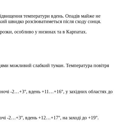
і підвищення температури вдень. Опадів майже не
кий швидко розсіюватиметься після сходу сонця.
озки, особливо у низинах та в Карпатах.
сцями можливий слабкий туман. Температура повітря
.
ночі -2…+3°, вдень +11…+16°, у західних областях до
очі -2…+3°, вдень +12…+17°, на заході до +19°.