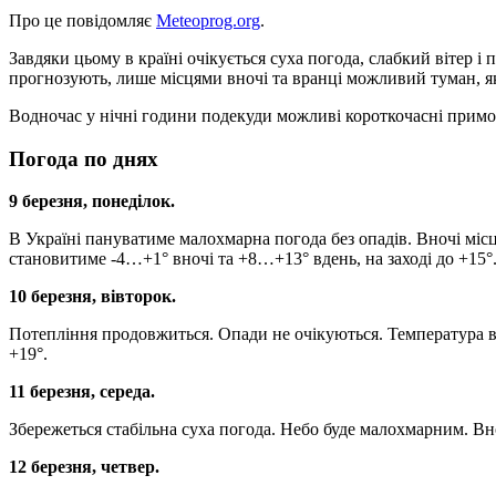
Про це повідомляє
Meteoprog.org
.
Завдяки цьому в країні очікується суха погода, слабкий вітер 
прогнозують, лише місцями вночі та вранці можливий туман, я
Водночас у нічні години подекуди можливі короткочасні примор
Погода по днях
9 березня, понеділок.
В Україні пануватиме малохмарна погода без опадів. Вночі мі
становитиме -4…+1° вночі та +8…+13° вдень, на заході до +15°
10 березня, вівторок.
Потепління продовжиться. Опади не очікуються. Температура в
+19°.
11 березня, середа.
Збережеться стабільна суха погода. Небо буде малохмарним. Вн
12 березня, четвер.