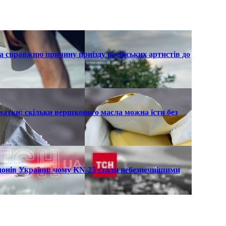
а справжню причину приїзду російських артистів до
атки: скільки вершкового масла можна їсти без
рдонів України: чому KN-23 стали небезпечнішими