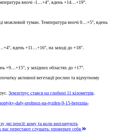
 Температура вночі -1…+4°, вдень +14…+19°.
ці можливий туман. Температура вночі 0…+5°, вдень
1…+4°, вдень +11…+16°, на заході до +18°.
нь +9…+15°, у західних областях до +17°.
початку активної вегетації рослин та відчутному
трус.
Землетрус стався на глибині 11 кілометрів
.
ynoptyky-daly-prohnoz-na-tyzden-9-15-bereznia-
 дві пенсії: кому та коли виплачують
х вас перестают слушать: проверьте себя