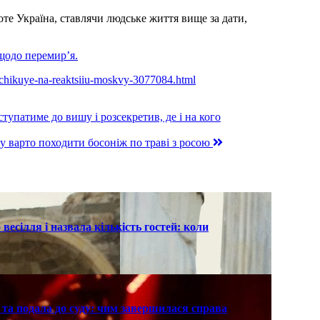
оте Україна, ставлячи людське життя вище за дати,
щодо перемир’я.
v-ochikuye-na-reaktsiiu-moskvy-3077084.html
патиме до вишу і розсекретив, де і на кого
му варто походити босоніж по траві з росою
есілля і назвала кількість гостей: коли
та подала до суду: чим завершилася справа