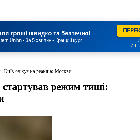
ПЕРЕК
ли гроші швидко та безпечно!
tern Union • За 5 хвилин • Кращий курс
✓
✓ Шв
і: Київ очікує на реакцію Москви
і стартував режим тиші:
и