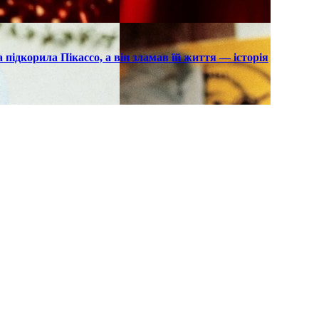
підкорила Пікассо, а він зламав їй життя — історія