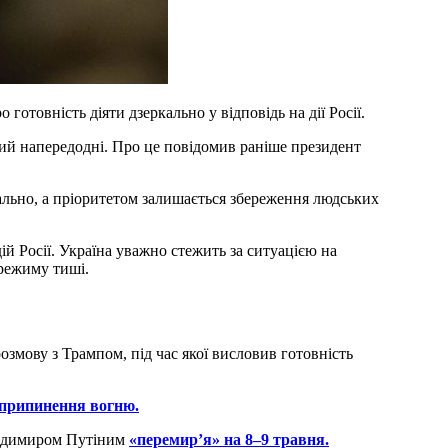
о готовність діяти дзеркально у відповідь на дії Росії.
ний напередодні. Про це повідомив раніше президент
ально, а пріоритетом залишається збереження людських
ій Росії. Україна уважно стежить за ситуацією на
режиму тиші.
змову з Трампом, під час якої висловив готовність
 припинення вогню.
лодимиром Путіним
«перемир’я» на 8–9 травня.