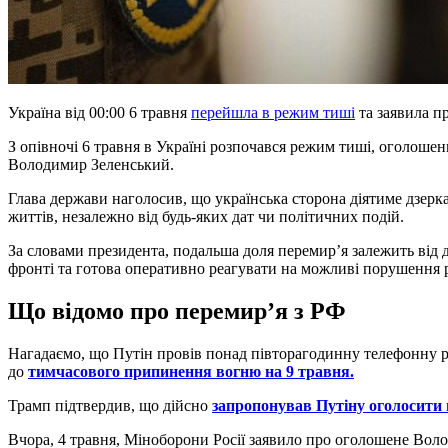
Україна від 00:00 6 травня
перейшла в режим тиші
та заявила пр
З опівночі 6 травня в Україні розпочався режим тиші, оголоше
Володимир Зеленський.
Глава держави наголосив, що українська сторона діятиме дзерк
життів, незалежно від будь-яких дат чи політичних подій.
За словами президента, подальша доля перемир’я залежить від д
фронті та готова оперативно реагувати на можливі порушення 
Що відомо про перемир’я з РФ
Нагадаємо, що Путін провів понад півторагодинну телефонну ро
до
тимчасового припинення вогню на 9 травня.
Трамп підтвердив, що дійсно
запропонував Путіну оголосити
Вчора,
4 травня, Міноборони Росії заявило про оголошене Во