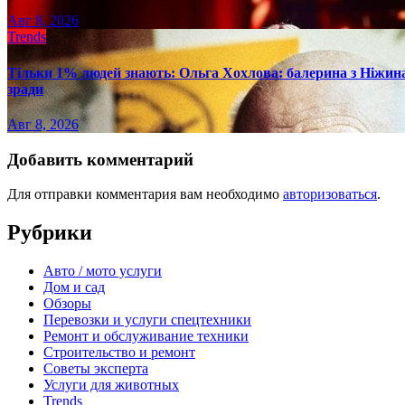
Авг 8, 2026
Trends
Тільки 1% людей знають: Ольга Хохлова: балерина з Ніжина 
зради
Авг 8, 2026
Добавить комментарий
Для отправки комментария вам необходимо
авторизоваться
.
Рубрики
Авто / мото услуги
Дом и сад
Обзоры
Перевозки и услуги спецтехники
Ремонт и обслуживание техники
Строительство и ремонт
Советы эксперта
Услуги для животных
Trends