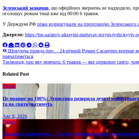
Зеленський зазначив
, що офіційних звернень не надходило, пр
оголошує режим тиші вже від 00:00 6 травня.
У Держдумі РФ
різко відреагували на пропозицію Зеленського 
Джерело:
https://tsn.ua/ato/v-ukrayini-startuvav-rezym-tyshi-kyyi
Навигация
Шокуюча правда про… 24-річний Роман Сасанчин вперше всту
навчатиметься
по
Таємниця, про яку мовчать: 6 травня — яке церковне свято, чо
записям
Related Post
Trends
Це працює на 100%: Денисенко розкрила деталі майбутнього в
та як святкуватимуть
Авг 8, 2026
Trends
Шокуюча правда про… Ротару обурилася через свою пенсію 