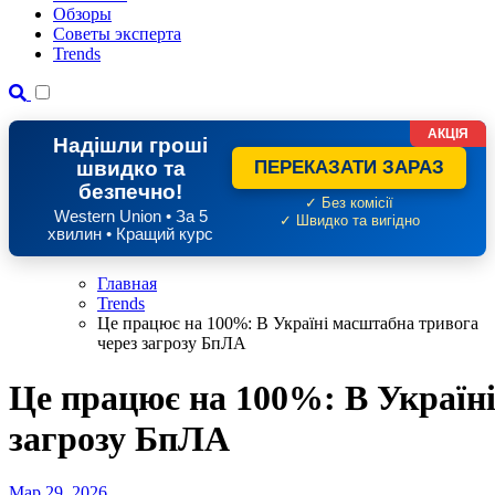
Обзоры
Советы эксперта
Trends
АКЦІЯ
Надішли гроші
швидко та
ПЕРЕКАЗАТИ ЗАРАЗ
безпечно!
✓ Без комісії
Western Union • За 5
✓ Швидко та вигідно
хвилин • Кращий курс
Главная
Trends
Це працює на 100%: В Україні масштабна тривога
через загрозу БпЛА
Це працює на 100%: В Україн
загрозу БпЛА
Мар 29, 2026