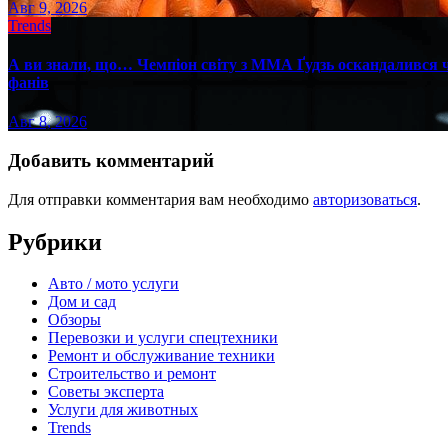
Авг 9, 2026
Trends
А ви знали, що… Чемпіон світу з ММА Ґудзь оскандалився че
фанів
Авг 8, 2026
Добавить комментарий
Для отправки комментария вам необходимо
авторизоваться
.
Рубрики
Авто / мото услуги
Дом и сад
Обзоры
Перевозки и услуги спецтехники
Ремонт и обслуживание техники
Строительство и ремонт
Советы эксперта
Услуги для животных
Trends