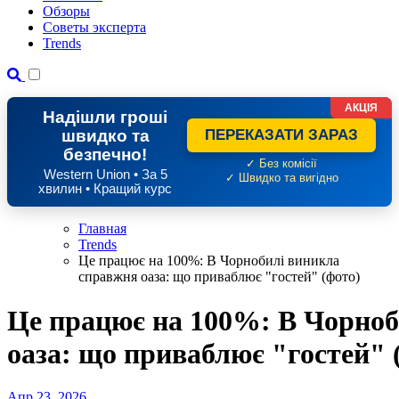
Обзоры
Советы эксперта
Trends
АКЦІЯ
Надішли гроші
швидко та
ПЕРЕКАЗАТИ ЗАРАЗ
безпечно!
✓ Без комісії
Western Union • За 5
✓ Швидко та вигідно
хвилин • Кращий курс
Главная
Trends
Це працює на 100%: В Чорнобилі виникла
справжня оаза: що приваблює "гостей" (фото)
Це працює на 100%: В Чорноб
оаза: що приваблює "гостей" 
Апр 23, 2026