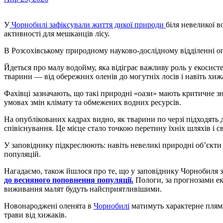
У
Чорнобилі зафіксували життя дикої природи
біля невеликої 
активності для мешканців лісу.
В Розсохівському природному науково-дослідному відділенні о
Йдеться про малу водойму, яка відіграє важливу роль у екосисте
тварини — від обережних оленів до могутніх лосів і навіть хижа
Фахівці зазначають, що такі природні «оази» мають критичне зн
умовах змін клімату та обмежених водних ресурсів.
На опублікованих кадрах видно, як тварини по черзі підходять
співіснування. Це місце стало точкою перетину їхніх шляхів і 
У заповіднику підкреслюють: навіть невеликі природні об’єкти
популяцій.
Нагадаємо, також йшлося про те, що у заповіднику Чорнобиля 
до весняного поповнення популяції.
Пологи, за прогнозами екс
виживання малят будуть найсприятливішими.
Новонароджені оленята в
Чорнобилі
матимуть характерне плями
трави від хижаків.