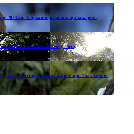
ще 2023-го: Залужний розповів, що завадило
к врятувати вигорілий газон у спеку
х вагітності відповіла на закиди про "накладний