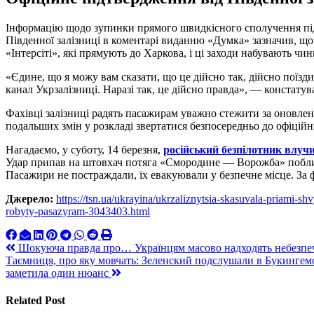
Інформацію щодо зупинки прямого швидкісного сполучення під
Південної залізниці в коментарі виданню «Думка» зазначив, щ
«Інтерсіті», які прямують до Харкова, і ці заходи набувають чинн
«Єдине, що я можу вам сказати, що це дійсно так, дійсно поїзд
канал Укрзалізниці. Наразі так, це дійсно правда», — констатув
Фахівці залізниці радять пасажирам уважно стежити за оновле
подальших змін у розкладі звертатися безпосередньо до офіційн
Нагадаємо, у суботу, 14 березня,
російський безпілотник влуч
Удар припав на штовхач потяга «Смородине — Ворожба» побли
Пасажири не постраждали, їх евакуювали у безпечне місце. За 
Джерело:
https://tsn.ua/ukrayina/ukrzaliznytsia-skasuvala-priami-s
robyty-pasazyram-3043403.html
Навигация
Шокуюча правда про… Українцям масово надходять небезпечні
Таємниця, про яку мовчать: Зеленский подслушали в Букингемс
по
заметила один нюанс
записям
Related Post