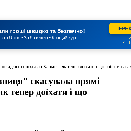
ПЕРЕК
ли гроші швидко та безпечно!
tern Union • За 5 хвилин • Кращий курс
✓
✓ Шв
 швидкісні поїзди до Харкова: як тепер доїхати і що робити пас
зниця" скасувала прямі
як тепер доїхати і що