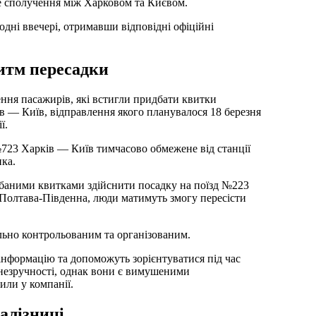
 сполучення між Харковом та Києвом.
одні ввечері, отримавши відповідні офіційні
итм пересадки
ння пасажирів, які встигли придбати квитки
в — Київ, відправлення якого планувалося 18 березня
ї.
 №723 Харків — Київ тимчасово обмежене від станції
ка.
баними квитками здійснити посадку на поїзд №223
Полтава-Південна, люди матимуть змогу пересісти
льно контрольованим та організованим.
 інформацію та допоможуть зорієнтуватися під час
 незручності, однак вони є вимушеними
или у компанії.
алізниці