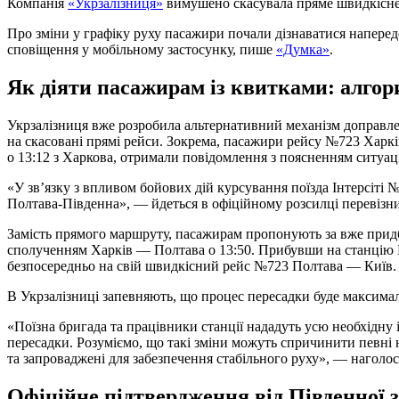
Компанія
«Укрзалізниця»
вимушено скасувала пряме швидкісне
Про зміни у графіку руху пасажири почали дізнаватися наперед
сповіщення у мобільному застосунку, пише
«Думка»
.
Як діяти пасажирам із квитками: алгор
Укрзалізниця вже розробила альтернативний механізм доправле
на скасовані прямі рейси. Зокрема, пасажири рейсу №723 Харкі
о 13:12 з Харкова, отримали повідомлення з поясненням ситуаці
«У зв’язку з впливом бойових дій курсування поїзда Інтерсіті
Полтава-Південна», — йдеться в офіційному розсилці перевізни
Замість прямого маршруту, пасажирам пропонують за вже прид
сполученням Харків — Полтава о 13:50. Прибувши на станцію 
безпосередньо на свій швидкісний рейс №723 Полтава — Київ.
В Укрзалізниці запевняють, що процес пересадки буде максима
«Поїзна бригада та працівники станції нададуть усю необхідну
пересадки. Розуміємо, що такі зміни можуть спричинити певні
та запроваджені для забезпечення стабільного руху», — наголос
Офіційне підтвердження від Південної з