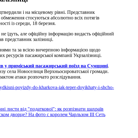
твердили і на місцевому рівні. Представник
о обмеження стосуються абсолютно всіх потягів
ості із середи, 18 березня.
и не їдуть, але офіційну інформацію видасть офіційний
ав представник залізниці.
ннями та за всією вичерпною інформацією щодо
их ресурсів пасажирської компанії Укрзалізниці.
ив у приміський пасажирський поїзд на Сумщині
.
зу села Новоселиця Верхньосироватської громади.
фактом атаки розпочато розслідування.
hvydkisni-poyizdy-do-kharkova-iak-teper-doyikhaty-i-shcho-
 листи від "податкової": як розпізнати шахраїв
ком дворце? На фото с королем Чарльзом III Сеть