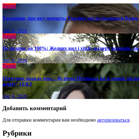
Trends
Таємниця, про яку мовчать: Україна могла ізолювати Крим 
Авг 6, 2026
Trends
Це працює на 100%: Жодних вил і хімії: експерт розповів, я
Авг 6, 2026
Trends
Шокуюча правда про… 46-річна Вітвіцька на останніх місяця
живіт" і ЕКЗ
Авг 6, 2026
Добавить комментарий
Для отправки комментария вам необходимо
авторизоваться
.
Рубрики