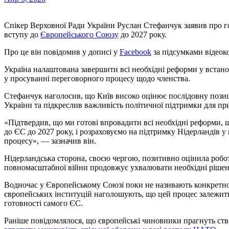
Спікер Верховної Ради України Руслан Стефанчук заявив про готовність України виконати всі необхідні умови для
вступу до
Європейського Союзу
до 2027 року.
Про це він повідомив у дописі у
Facebook
за підсумками відеок
Україна налаштована завершити всі необхідні реформи у встанов
у просуванні переговорного процесу щодо членства.
Стефанчук наголосив, що Київ високо оцінює послідовну позиці
України та підкреслив важливість політичної підтримки для п
«Підтвердив, що ми готові впровадити всі необхідні реформи, 
до ЄС до 2027 року, і розраховуємо на підтримку Нідерландів
процесу», — зазначив він.
Нідерландська сторона, своєю чергою, позитивно оцінила робот
повномасштабної війни продовжує ухвалювати необхідні рішен
Водночас у Європейському Союзі поки не називають конкретно
європейських інституцій наголошують, що цей процес залежить 
готовності самого ЄС.
Раніше повідомлялося, що європейські чиновники прагнуть ст