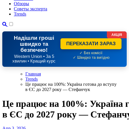
Обзоры
Советы эксперта
Trends
АКЦІЯ
Надішли гроші
швидко та
ПЕРЕКАЗАТИ ЗАРАЗ
безпечно!
✓ Без комісії
Western Union • За 5
✓ Швидко та вигідно
хвилин • Кращий курс
Главная
Trends
Це працює на 100%: Україна готова до вступу
в ЄС до 2027 року — Стефанчук
Це працює на 100%: Україна г
в ЄС до 2027 року — Стефанч
Апр 3, 2026