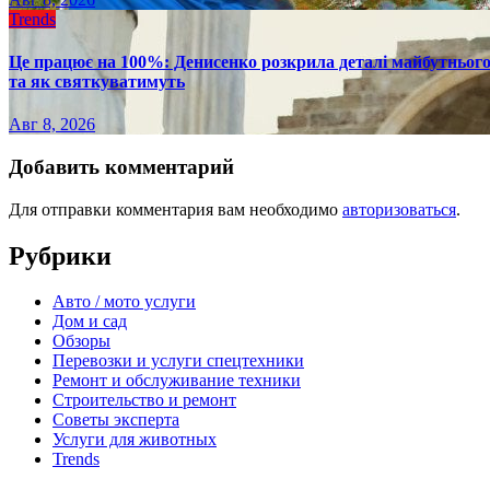
Trends
Це працює на 100%: Денисенко розкрила деталі майбутнього в
та як святкуватимуть
Авг 8, 2026
Добавить комментарий
Для отправки комментария вам необходимо
авторизоваться
.
Рубрики
Авто / мото услуги
Дом и сад
Обзоры
Перевозки и услуги спецтехники
Ремонт и обслуживание техники
Строительство и ремонт
Советы эксперта
Услуги для животных
Trends