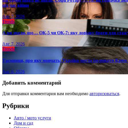
Ви точно цього не знали: Софії Ротару — 79: як співачка змі
під час війни
Авг 7, 2026
Trends
А ви знали, що… ОК-5 чи ОК-7: яку довідку брати для стаж
Авг 7, 2026
Trends
Таємниця, про яку мовчать: Україна могла ізолювати Крим 
Авг 6, 2026
Добавить комментарий
Для отправки комментария вам необходимо
авторизоваться
.
Рубрики
Авто / мото услуги
Дом и сад