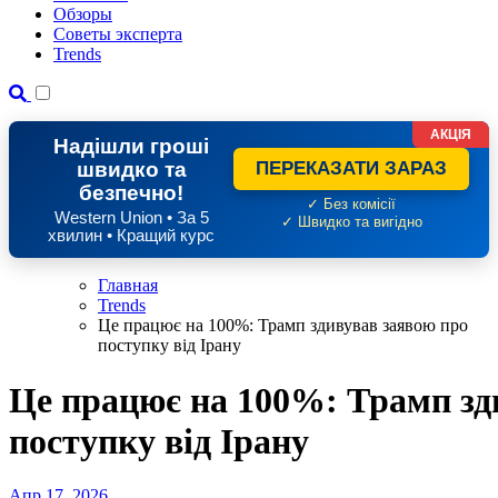
Обзоры
Советы эксперта
Trends
АКЦІЯ
Надішли гроші
швидко та
ПЕРЕКАЗАТИ ЗАРАЗ
безпечно!
✓ Без комісії
Western Union • За 5
✓ Швидко та вигідно
хвилин • Кращий курс
Главная
Trends
Це працює на 100%: Трамп здивував заявою про
поступку від Ірану
Це працює на 100%: Трамп зд
поступку від Ірану
Апр 17, 2026