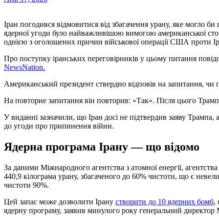
Іран погодився відмовитися від збагачення урану, яке могло би призвести до створення ядерної зброї. Укладення
ядерної угоди було найважливішою вимогою американської сторон
однією з оголошених причин військової операції США проти Ір
Про поступку іранських переговірників у цьому питання пов
NewsNation.
Американський президент ствердно відповів на запитання, чи 
На повторне запитання він повторив: «Так». Після цього Трамп
У виданні зазначили, що Іран досі не підтвердив заяву Трампа, 
до угоди про припинення війни.
Ядерна програма Ірану — що відомо
За даними Міжнародного агентства з атомної енергії, агентств
440,9 кілограма урану, збагаченого до 60% чистоти, що є невел
чистоти 90%.
Цей запас може дозволити Ірану
створити до 10 ядерних бомб
,
ядерну програму, заявив минулого року генеральний директор