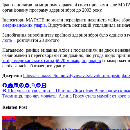
Іран наполягав на мирному характері своєї програми, але МАГА
організовану програму ядерної зброї до 2003 року.
Інспектори МАГАТЕ не могли перевірити наявність майже зброй
американських ударів.
Відсутність інспекцій ускладнила визна
Запобігання виробництву країною ядерної зброї було однією з г
лють»
, розпочатої 28 лютого.
Нагадаємо, раніше видання Axios з посиланням на двох неназв
ознайомлені з переговорами повідомило, що угода щодо прип
з-під американських санкцій 20 мільярдів доларів
із заморожених
своїх запасів збагаченого урану.
Джерело:
https://tsn.ua/svit/tramp-zdyvuvav-zaiavoiu-pro-postupku
Навигация
Шокуюча правда про… Ціни на яйця після Великодня: скільк
Таємниця, про яку мовчать: Алина Гросу стала мамой: от кого 
по
записям
Related Post
Trends