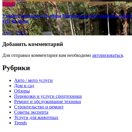
Trends
Узнайте першими: 51-річна Могилевська без макіяжу жорстк
усіх на місце
Авг 7, 2026
Добавить комментарий
Для отправки комментария вам необходимо
авторизоваться
.
Рубрики
Авто / мото услуги
Дом и сад
Обзоры
Перевозки и услуги спецтехники
Ремонт и обслуживание техники
Строительство и ремонт
Советы эксперта
Услуги для животных
Trends