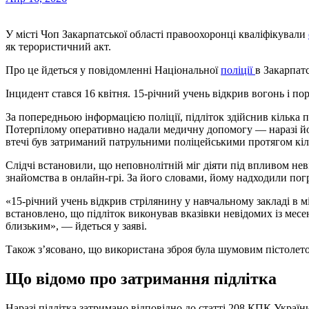
У місті Чоп Закарпатської області правоохоронці кваліфікували
як терористичний акт.
Про це йдеться у повідомленні Національної
поліції
в Закарпатс
Інцидент стався 16 квітня. 15-річний учень відкрив вогонь і п
За попередньою інформацією поліції, підліток здійснив кілька по
Потерпілому оперативно надали медичну допомогу — наразі йо
втечі був затриманий патрульними поліцейськими протягом кіл
Слідчі встановили, що неповнолітній міг діяти під впливом нев
знайомства в онлайн-грі. За його словами, йому надходили пог
«15-річний учень відкрив стрілянину у навчальному закладі в 
встановлено, що підліток виконував вказівки невідомих із мес
близьким», — йдеться у заяві.
Також з’ясовано, що використана зброя була шумовим пістолет
Що відомо про затримання підлітка
Наразі підлітка затримано відповідно до статті 208 КПК Україн