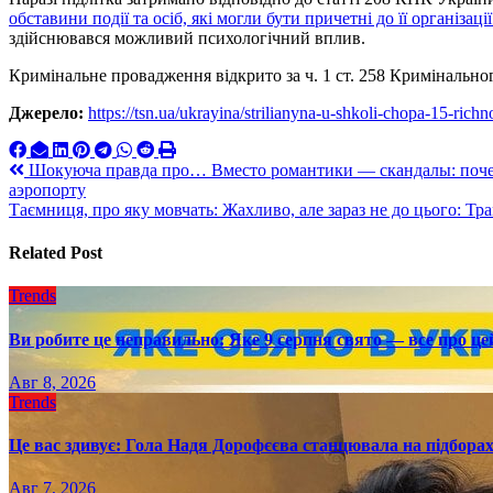
обставини події та осіб, які могли бути причетні до її організаці
здійснювався можливий психологічний вплив.
Кримінальне провадження відкрито за ч. 1 ст. 258 Кримінально
Джерело:
https://tsn.ua/ukrayina/strilianyna-u-shkoli-chopa-15-rich
Навигация
Шокуюча правда про… Вместо романтики — скандалы: почему 
аэропорту
по
Таємниця, про яку мовчать: Жахливо, але зараз не до цього: Т
записям
Related Post
Trends
Ви робите це неправильно: Яке 9 серпня свято — все про це
Авг 8, 2026
Trends
Це вас здивує: Гола Надя Дорофєєва станцювала на підборах
Авг 7, 2026