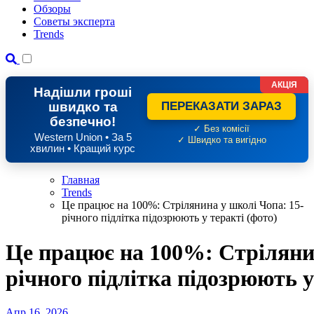
Обзоры
Советы эксперта
Trends
АКЦІЯ
Надішли гроші
швидко та
ПЕРЕКАЗАТИ ЗАРАЗ
безпечно!
✓ Без комісії
Western Union • За 5
✓ Швидко та вигідно
хвилин • Кращий курс
Главная
Trends
Це працює на 100%: Стрілянина у школі Чопа: 15-
річного підлітка підозрюють у теракті (фото)
Це працює на 100%: Стрілянин
річного підлітка підозрюють у
Апр 16, 2026