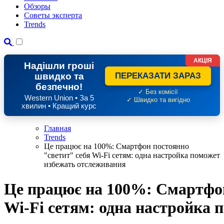
Обзоры
Советы эксперта
Trends
АКЦІЯ
Надішли гроші
швидко та
ПЕРЕКАЗАТИ ЗАРАЗ
безпечно!
✓ Без комісії
Western Union • За 5
✓ Швидко та вигідно
хвилин • Кращий курс
Главная
Trends
Це працює на 100%: Смартфон постоянно
"светит" себя Wi-Fi сетям: одна настройка поможет
избежать отслеживания
Це працює на 100%: Смартфон
Wi-Fi сетям: одна настройка 