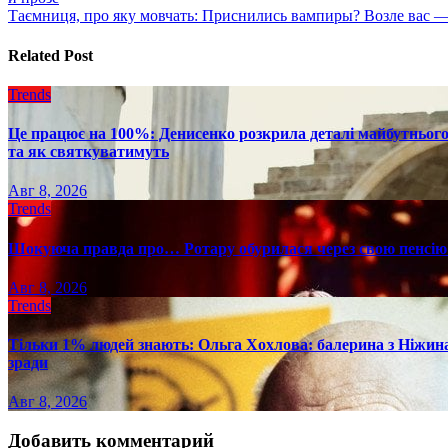
по
Таємниця, про яку мовчать: Приснились вампиры? Возле вас —
записям
Related Post
Trends
Це працює на 100%: Денисенко розкрила деталі майбутнього в
та як святкуватимуть
Авг 8, 2026
Trends
Шокуюча правда про… Ротару обурилася через свою пенсію 
Авг 8, 2026
Trends
Тільки 1% людей знають: Ольга Хохлова: балерина з Ніжина 
зради
Авг 8, 2026
Добавить комментарий