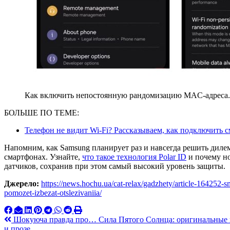
Как включить непостоянную рандомизацию MAC-адреса. 
БОЛЬШЕ ПО ТЕМЕ:
Телефон не видит Wi-Fi? Рассказываем, как подключить с
Напомним, как Samsung планирует раз и навсегда решить диле
смартфонах. Узнайте,
что такое технология Polar ID
и почему но
датчиков, сохранив при этом самый высокий уровень защиты.
Джерело:
https://news.hochu.ua/cat-relax/gadzhety/article-164252-s
pomozet-izbezat-otslezivaniia/
Навигация
Шокуюча правда про… Сила Пятого Солнца: оригинальные п
и прозе