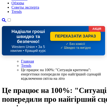
Обзоры
Советы эксперта
Trends
АКЦІЯ
Надішли гроші
швидко та
ПЕРЕКАЗАТИ ЗАРАЗ
безпечно!
✓ Без комісії
Western Union • За 5
✓ Швидко та вигідно
хвилин • Кращий курс
Главная
Trends
Це працює на 100%: "Ситуація критична":
енергетики попередили про найгірший сценарій
відключення світла на літо
Це працює на 100%: "Ситуаці
попередили про найгірший сце