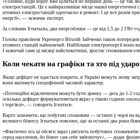
«Головне, куди ворог вже цілиться не перший день — це так зва
електростанцій. Це є найвразливіше місце нашої енергетичної 
атомних електростанцій одночасно в ремонт. І це все разом при
енергії», — зазначає експерт.
За словами Ігнатьєва, два енергоблоки — це від 1,5 до 2 ГВт·год
Голова правління Укренерго Віталій Зайченко також попередив п
атомних станцій найнижчий. Найбільше електроенергії вони ви
І зазвичай саме ці місяці найспекотніші, зростає споживання е
Коли чекати на графіки та хто під уда
Якщо дефіцит не вдасться покрити, в Україні можуть знову зап
вони матимуть специфічний часовий характер.
«Потенційні відключення можуть бути зранку — десь до 1-2 годин
оскільки дефіцит формуватиметься якраз у пікові години охолод
і торгівлі», — говорить Ігнатьєв.
Варто зазначити, що побутові споживачі — останні у черзі на
великого бізнесу. Ігнатьєв пояснює, що за останні два роки бізн
«Фактично ось ці обсяги зараз і рятують побутових споживачів:
серед населення, бо бізнес сам себе забезпечує», — додає фахіве