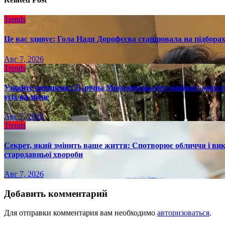
Trends
Це вас здивує: Гола Надя Дорофєєва станцювала на підборах
Авг 7, 2026
Trends
Узнайте першими: 51-річна Могилевська без макіяжу жорстк
усіх на місце
Авг 7, 2026
Trends
Секрет, який змінить ваше життя: Спотворює обличчя і вик
стародавньої хвороби
Авг 7, 2026
Добавить комментарий
Для отправки комментария вам необходимо
авторизоваться
.