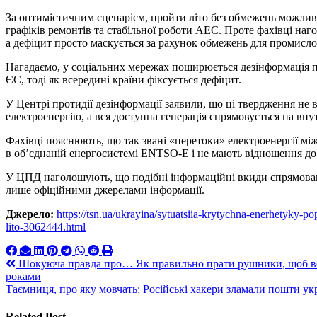
За оптимістичним сценарієм, пройти літо без обмежень можливо
графіків ремонтів та стабільної роботи АЕС. Проте фахівці на
а дефіцит просто маскується за рахунок обмежень для промисло
Нагадаємо, у соціальних мережах поширюється дезінформація п
ЄС, тоді як всередині країни фіксується дефіцит.
У Центрі протидії дезінформації заявили, що ці твердження не в
електроенергію, а вся доступна генерація спрямовується на вну
Фахівці пояснюють, що так звані «перетоки» електроенергії мі
в об’єднаній енергосистемі ENTSO-E і не мають відношення до
У ЦПД наголошують, що подібні інформаційні вкиди спрямован
лише офіційними джерелами інформації.
Джерело:
https://tsn.ua/ukrayina/sytuatsiia-krytychna-enerhetyky-po
lito-3062444.html
Навигация
Шокуюча правда про… Як правильно прати рушники, щоб во
роками
по
Таємниця, про яку мовчать: Російські хакери зламали пошти ук
записям
Related Post