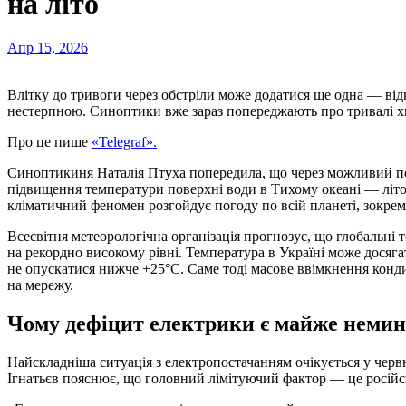
на літо
Апр 15, 2026
Влітку до тривоги через обстріли може додатися ще одна — в
нестерпною. Синоптики вже зараз попереджають про тривалі хв
Про це пише
«Telegraf».
Синоптикиня Наталія Птуха попередила, що через можливий п
підвищення температури поверхні води в Тихому океані — літ
кліматичний феномен розгойдує погоду по всій планеті, зокрем
Всесвітня метеорологічна організація прогнозує, що глобальні
на рекордно високому рівні. Температура в Україні може дося
не опускатися нижче +25°C. Саме тоді масове ввімкнення конд
на мережу.
Чому дефіцит електрики є майже неми
Найскладніша ситуація з електропостачанням очікується у червн
Ігнатьєв пояснює, що головний лімітуючий фактор — це російсь