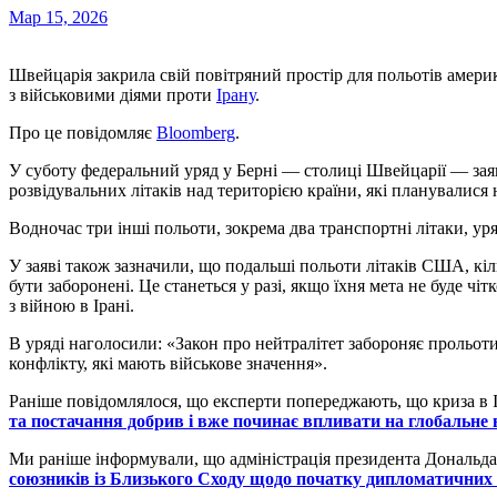
Мар 15, 2026
Швейцарія закрила свій повітряний простір для польотів американських літаків, які можуть бути пов’язані
з військовими діями проти
Ірану
.
Про це повідомляє
Bloomberg
.
У суботу федеральний уряд у Берні — столиці Швейцарії — зая
розвідувальних літаків над територією країни, які планувалися 
Водночас три інші польоти, зокрема два транспортні літаки, ур
У заяві також зазначили, що подальші польоти літаків США, кі
бути заборонені. Це станеться у разі, якщо їхня мета не буде чі
з війною в Ірані.
В уряді наголосили: «Закон про нейтралітет забороняє прольот
конфлікту, які мають військове значення».
Раніше повідомлялося, що експерти попереджають, що криза в 
та постачання добрив і вже починає впливати на глобальне
Ми раніше інформували, що адміністрація президента Дональд
союзників із Близького Сходу щодо початку дипломатичних 