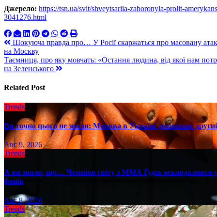
Джерело:
https://tsn.ua/svit/shveytsariia-zaboronyla-prolit-ameryka
3041276.html
Навигация
Шокуюча правда про… У Росії скаржаться про масовану атаку
на Москву
по
Таємниця, про яку мовчать: «Остання людина, від якої нам пот
записям
на Зеленського
Related Post
Trends
Ви точно цього не знали: Морква в Україні дешевшає другий
Авг 9, 2026
Trends
А ви знали, що… Чемпіон світу з ММА Ґудзь оскандалився че
фанів
Авг 8, 2026
Trends