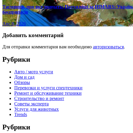
Таємниця, про яку мовчать: Потужніші за HIMARS: Україна
боєприпасів
Авг 8, 2026
Добавить комментарий
Для отправки комментария вам необходимо
авторизоваться
.
Рубрики
Авто / мото услуги
Дом и сад
Обзоры
Перевозки и услуги спецтехники
Ремонт и обслуживание техники
Строительство и ремонт
Советы эксперта
Услуги для животных
Trends
Рубрики