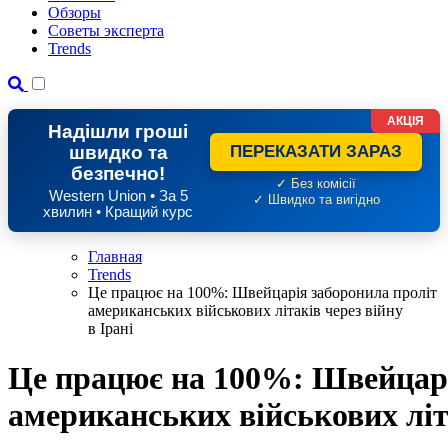
Обзоры
Советы эксперта
Trends
АКЦІЯ
Надішли гроші
швидко та
ПЕРЕКАЗАТИ ЗАРАЗ
безпечно!
✓ Без комісії
Western Union • За 5
✓ Швидко та вигідно
хвилин • Кращий курс
Главная
Trends
Це працює на 100%: Швейцарія заборонила проліт
американських військових літаків через війну
в Ірані
Це працює на 100%: Швейцарі
американських військових літа