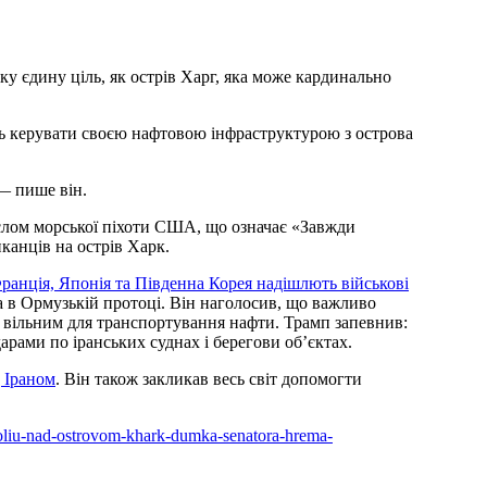
ку єдину ціль, як острів Харг, яка може кардинально
ть керувати своєю нафтовою інфраструктурою з острова
 — пише він.
аслом морської піхоти США, що означає «Завжди
канців на острів Харк.
ранція, Японія та Південна Корея надішлють військові
а в Ормузькій протоці. Він наголосив, що важливо
і вільним для транспортування нафти. Трамп запевнив:
рами по іранських суднах і берегови об’єктах.
 Іраном
. Він також закликав весь світ допомогти
ntroliu-nad-ostrovom-khark-dumka-senatora-hrema-