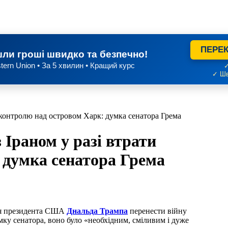
ПЕРЕК
ли гроші швидко та безпечно!
tern Union • За 5 хвилин • Кращий курс
✓
✓ Шв
 контролю над островом Харк: думка сенатора Грема
 Іраном у разі втрати
 думка сенатора Грема
ння президента США
Днальда Трампа
перенести війну
мку сенатора, воно було «необхідним, сміливим і дуже