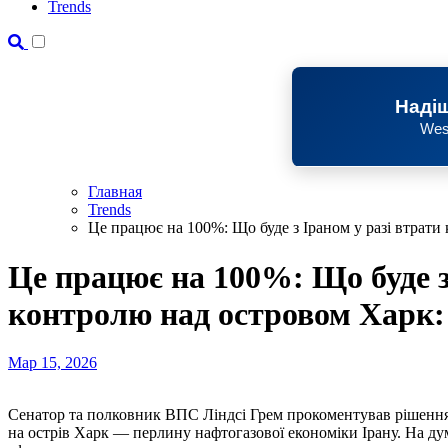
Trends
Надіш
Wes
Главная
Trends
Це працює на 100%: Що буде з Іраном у разі втрати
Це працює на 100%: Що буде з
контролю над островом Харк:
Мар 15, 2026
Сенатор та полковник ВПС Ліндсі Грем прокоментував ріше
на острів Харк — перлину нафтогазової економіки Ірану. На ду