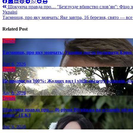
Навигация
Шокуюча правда про… "Безглузде вбивство слов’ян": Фіцо з
Україні
по
Таємниця, про яку мовчать: Яке завтра, 16 березня, свято — все
записям
Related Post
Trends
Таємниця, про яку мовчать: Україна могла ізолювати Крим 
Авг 6, 2026
Trends
Це працює на 100%: Жодних вил і хімії: експерт розповів, я
Авг 6, 2026
Trends
Шокуюча правда про… 46-річна Вітвіцька на останніх місяця
живіт" і ЕКЗ
Авг 6, 2026