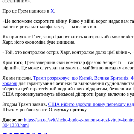
ефективним».
Про це Грем написав в
X
.
«Це допоможе скоротити війну. Рідко у війні ворог надає вам та
змінити результат конфлікту», — зазначив він.
Як припускає Грес, якщо Іран втратить контроль або можливіс
Харг, його економіка буде знищена.
«Той, хто контролює острів Харг, контролює долю цієї війни»,
Крім того, Грем завершив свій коментар фразою Semper fi — г
вірний». Це може слугуват натяком на майбутню висадку амери
Як ми писали,
Трамп розраховує, що Китай, Велика Британія, Ф
кораблі
для гарантування безпеки та відновлення судноплавств
зберегти цей стратегічний водний шлях відкритим, безпечним 
США продовжуватимуть військові дії проти Ірану, включно з уда
Згодом Трамп заявив,
США нібито здобули повну перемогу над
Штатам розблокувати Ормузьку протоку.
Джерело:
https://tsn.ua/svit/shcho-bude-z-iranom-u-razi-vtraty-ko
3041333.html