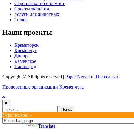
Строительство и ремонт
Советы эксперта
Услуги для животных
Trends
Наши проекты
Краматорск
Кременчуг
Днепр
Каменское
Павлоград
Copyright © All rights reserved
|
Paper News
от
Themeansar
.
Проверенные организации Кременчуга
Найти:
Українською »
Powered by
Translate