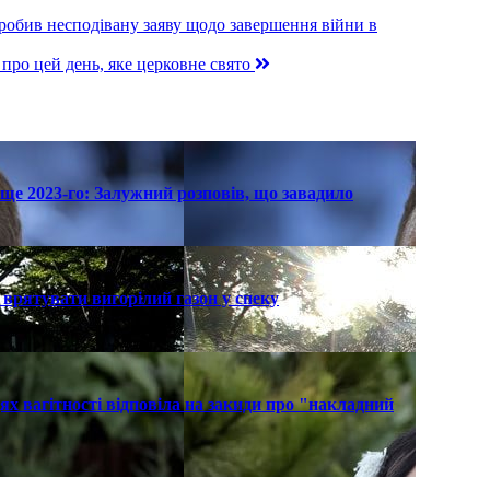
робив несподівану заяву щодо завершення війни в
 про цей день, яке церковне свято
ще 2023-го: Залужний розповів, що завадило
к врятувати вигорілий газон у спеку
х вагітності відповіла на закиди про "накладний