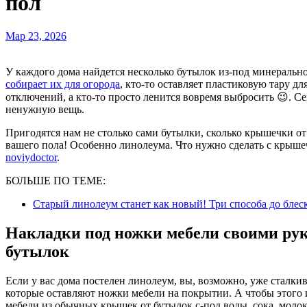
пол
Мар 23, 2026
У каждого дома найдется несколько бутылок из-под минеральн
собирает их для огорода
, кто-то оставляет пластиковую тару д
отключений, а кто-то просто ленится вовремя выбросить 😉. Се
ненужную вещь.
Пригодятся нам не столько сами бутылки, сколько крышечки от
вашего пола! Особенно линолеума. Что нужно сделать с крышеч
noviydoctor
.
БОЛЬШЕ ПО ТЕМЕ:
Старый линолеум станет как новый! Три способа до блес
Накладки под ножки мебели своими ру
бутылок
Если у вас дома постелен линолеум, вы, возможно, уже сталки
которые оставляют ножки мебели на покрытии. А чтобы этого 
мебели из обычных крышек от бутылок с-под воды, сока, молок