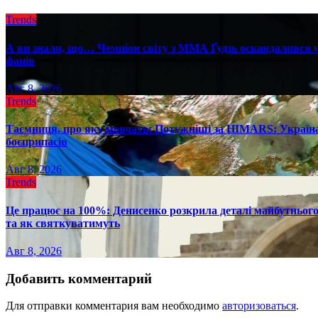
Trends
А ви знали, що… Чемпіон світу з ММА Ґудзь оскандалився че
фанів
Авг 8, 2026
Trends
Таємниця, про яку мовчать: Потужніші за HIMARS: Україна
боєприпасів
Авг 8, 2026
Trends
Це працює на 100%: Денисенко розкрила деталі майбутнього в
та як святкуватимуть
Авг 8, 2026
Добавить комментарий
Для отправки комментария вам необходимо
авторизоваться
.