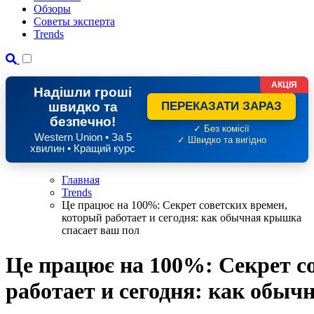
Обзоры
Советы эксперта
Trends
АКЦІЯ
Надішли гроші
швидко та
ПЕРЕКАЗАТИ ЗАРАЗ
безпечно!
✓ Без комісії
Western Union • За 5
✓ Швидко та вигідно
хвилин • Кращий курс
Главная
Trends
Це працює на 100%: Секрет советских времен,
который работает и сегодня: как обычная крышка
спасает ваш пол
Це працює на 100%: Секрет с
работает и сегодня: как обы