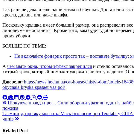
Так раньше делали еще наши мамы и бабушки. Достаточно взят
кресла, дивана или даже шкафа.
Поскольку крышка имеет больший размер, она распределит вес 
линолеуме не останется. Кроме того, вам будет удобно перемещ
время уборки.
БОЛЬШЕ ПО ТЕМЕ:
Не включайте фонарик просто так – поставьте бутылку: 
А
чем мыть окна, чтобы эффект закрепился
и стекло оставалось
хитрый трюк, который поможет удержать чистоту надолго. О не
Джерело:
https://news.hochu.ua/cat-house/chistyi-dom/article-16438
obycnaia-kryska-spasaet-vas-pol/
Навигация
Шокуюча правда про… Сили оборони уразили один із найбіл
пожежа
по
Таємниця, про яку мовчать: Маск оголосив про Terafab: у США 
записям
чипів
Related Post