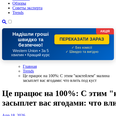
Обзоры
Советы эксперта
Trends
АКЦІЯ
Надішли гроші
швидко та
ПЕРЕКАЗАТИ ЗАРАЗ
безпечно!
✓ Без комісії
Western Union • За 5
✓ Швидко та вигідно
хвилин • Кращий курс
Главная
Trends
Це працює на 100%: С этим "коктейлем" малина
засыплет вас ягодами: что влить под куст
Це працює на 100%: С этим 
засыплет вас ягодами: что вли
Апр 18, 2026