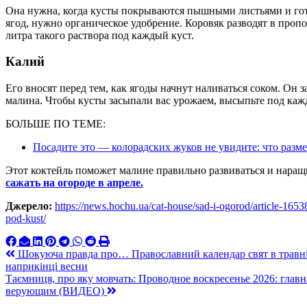
Она нужна, когда кусты покрываются пышными листьями и гот
ягод, нужно органическое удобрение. Коровяк разводят в пропо
литра такого раствора под каждый куст.
Калий
Его вносят перед тем, как ягоды начнут наливаться соком. Он з
малина. Чтобы кусты засыпали вас урожаем, высыпьте под кажд
БОЛЬШЕ ПО ТЕМЕ:
Посадите это — колорадских жуков не увидите: что разме
Этот коктейль поможет малине правильно развиваться и наращ
сажать на огороде в апреле.
Джерело:
https://news.hochu.ua/cat-house/sad-i-ogorod/article-1653
pod-kust/
Навигация
Шокуюча правда про… Православний календар свят в травні 2
наприкінці весни
по
Таємниця, про яку мовчать: Проводное воскресенье 2026: глав
записям
верующим (ВИДЕО)