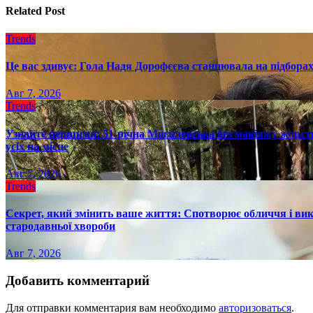
Related Post
Trends
Це вас здивує: Гола Надя Дорофєєва станцювала на підборах
Авг 7, 2026
Trends
Узнайте першими: 51-річна Могилевська без макіяжу жорстк
усіх на місце
Авг 7, 2026
Trends
Секрет, який змінить ваше життя: Спотворює обличчя і вик
стародавньої хвороби
Авг 7, 2026
Добавить комментарий
Для отправки комментария вам необходимо
авторизоваться
.