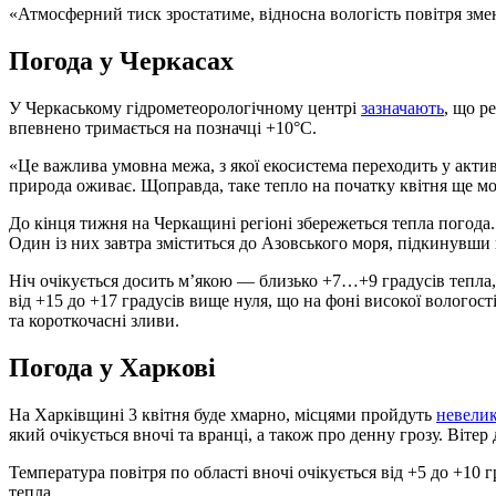
«Атмосферний тиск зростатиме, відносна вологість повітря зм
Погода у Черкасах
У Черкаському гідрометеорологічному центрі
зазначають
, що р
впевнено тримається на позначці +10°C.
«Це важлива умовна межа, з якої екосистема переходить у акти
природа оживає. Щоправда, таке тепло на початку квітня ще м
До кінця тижня на Черкащині регіоні збережеться тепла погода.
Один із них завтра зміститься до Азовського моря, підкинувши 
Ніч очікується досить м’якою — близько +7…+9 градусів тепла,
від +15 до +17 градусів вище нуля, що на фоні високої вологос
та короткочасні зливи.
Погода у Харкові
На Харківщині 3 квітня буде хмарно, місцями пройдуть
невелик
який очікується вночі та вранці, а також про денну грозу. Вітер
Температура повітря по області вночі очікується від +5 до +10 г
тепла.