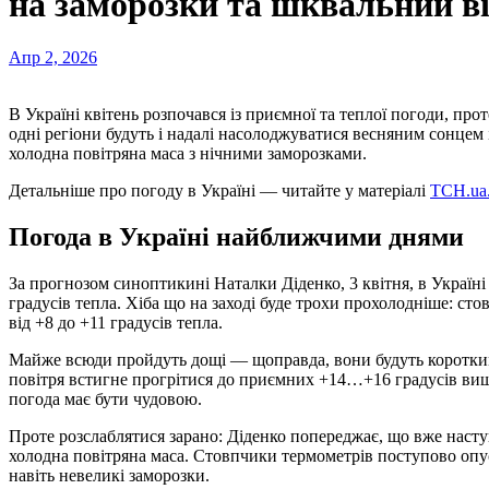
на заморозки та шквальний в
Апр 2, 2026
В Україні квітень розпочався із приємної та теплої погоди, проте синоптики вже попереджають про різкі зміни. Поки
одні регіони будуть і надалі насолоджуватися весняним сонцем 
холодна повітряна маса з нічними заморозками.
Детальніше про погоду в Україні — читайте у матеріалі
ТСН.ua
Погода в Україні найближчими днями
За прогнозом синоптикині Наталки Діденко, 3 квітня, в Україні
градусів тепла. Хіба що на заході буде трохи прохолодніше: с
від +8 до +11 градусів тепла.
Майже всюди пройдуть дощі — щоправда, вони будуть коротким
повітря встигне прогрітися до приємних +14…+16 градусів вищ
погода має бути чудовою.
Проте розслаблятися зарано: Діденко попереджає, що вже наступ
холодна повітряна маса. Стовпчики термометрів поступово опу
навіть невеликі заморозки.