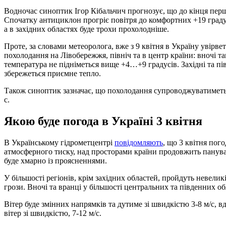
Водночас синоптик Ігор Кібальчич прогнозує, що до кінця перш
Спочатку антициклон прогріє повітря до комфортних +19 градусі
а в західних областях буде трохи прохолодніше.
Проте, за словами метеоролога, вже з 9 квітня в Україну увірве
похолодання на Лівобережжя, північ та в центр країни: вночі та
температура не підніметься вище +4…+9 градусів. Західні та п
збережеться приємне тепло.
Також синоптик зазначає, що похолодання супроводжуватиметьс
с.
Якою буде погода в Україні 3 квітня
В Українському гідрометцентрі
повідомляють
, що 3 квітня пог
атмосферного тиску, над просторами країни продовжить пануват
буде хмарно із проясненнями.
У більшості регіонів, крім західних областей, пройдуть невели
грози. Вночі та вранці у більшості центральних та південних о
Вітер буде змінних напрямків та дутиме зі швидкістю 3-8 м/с, в
вітер зі швидкістю, 7-12 м/с.