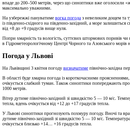
впаде до 200–500 метрів, через що синоптики вже оголосили «
максимально уважними.
На узбережжі пануватиме
вогка погода
з невеликим дощем та т
із південно-східного на південно-західний, а море залишиться
від +8 до +9 градусів вище нуля.
Попри хмарність та вологість, суттєвих штормових поривів чи 
в Гідрометеорологічному Центрі Чорного та Азовського морів 
Погода у Львові
На Львівщині 3 квітня погоду
визначатиме
північно-західна пе
В області буде хмарна погода із короткочасними проясненнями,
очікується слабкий туман. Також синоптики попереджають про 
1000 метрів.
Вітер дутиме північно-західний зі швидкістю 5 — 10 м/с. Темпе
тепла, вдень очікується від +12 до +17 градусів тепла.
У Львові синоптики прогнозують похмуру погоду. Вночі та вран
дутиме північно-західний зі швидкістю 5 — 10 м/с. Температура
очікується близько +14… +16 градусів тепла.