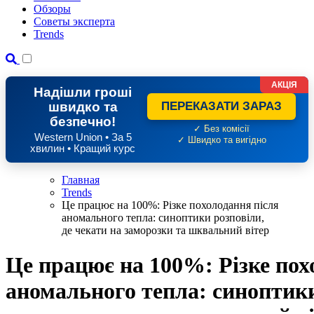
Обзоры
Советы эксперта
Trends
АКЦІЯ
Надішли гроші
швидко та
ПЕРЕКАЗАТИ ЗАРАЗ
безпечно!
✓ Без комісії
Western Union • За 5
✓ Швидко та вигідно
хвилин • Кращий курс
Главная
Trends
Це працює на 100%: Різке похолодання після
аномального тепла: синоптики розповіли,
де чекати на заморозки та шквальний вітер
Це працює на 100%: Різке пох
аномального тепла: синоптики