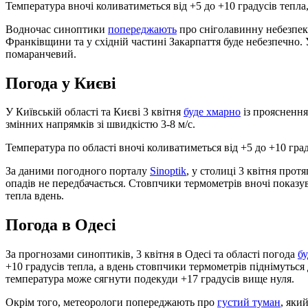
Температура вночі коливатиметься від +5 до +10 градусів тепла,
Водночас синоптики
попереджають
про сніголавинну небезпеку.
Франківщини та у східній частині Закарпаття буде небезпечно. 
помаранчевий.
Погода у Києві
У Київській області та Києві 3 квітня
буде хмарно
із проясненн
змінних напрямків зі швидкістю 3-8 м/с.
Температура по області вночі коливатиметься від +5 до +10 град
За даними погодного порталу
Sinoptik
, у столиці 3 квітня прот
опадів не передбачається. Стовпчики термометрів вночі показув
тепла вдень.
Погода в Одесі
За прогнозами синоптиків, 3 квітня в Одесі та області погода
б
+10 градусів тепла, а вдень стовпчики термометрів піднімуться
температура може сягнути подекуди +17 градусів вище нуля.
Окрім того, метеорологи попереджають про
густий туман
, яки