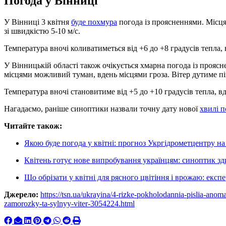
Погода у Вінниці
У Вінниці 3 квітня
буде похмура
погода із проясненнями. Місця
зі швидкістю 5-10 м/с.
Температура вночі коливатиметься від +6 до +8 градусів тепла, в
У Вінницькій області також очікується хмарна погода із прояс
місцями можливий туман, вдень місцями гроза. Вітер дутиме пі
Температура вночі становитиме від +5 до +10 градусів тепла, вд
Нагадаємо, раніше синоптики назвали точну дату нової
хвилі п
Читайте також:
Якою буде погода у квітні: прогноз Укргідрометцентру на
Квітень готує нове випробування українцям: синоптик з
Що обрізати у квітні для рясного цвітіння і врожаю: експ
Джерело:
https://tsn.ua/ukrayina/4-rizke-pokholodannia-pislia-ano
zamorozky-ta-sylnyy-viter-3054224.html