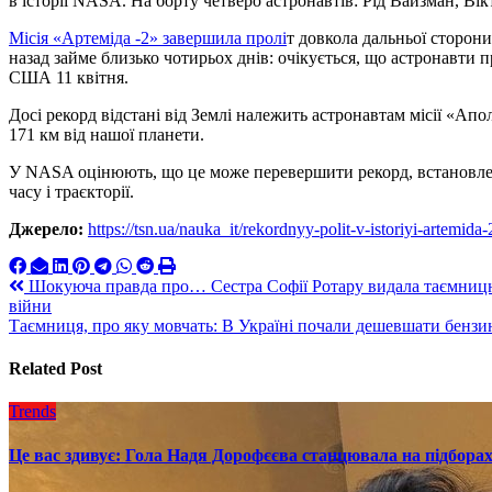
в історії NASA. На борту четверо астронавтів: Рід Вайзман, Вік
Місія «Aртеміда -2» завершила пролі
т довкола дальньої сторони
назад займе близько чотирьох днів: очікується, що астронавти 
США 11 квітня.
Досі рекорд відстані від Землі належить астронавтам місії «Апол
171 км від нашої планети.
У NASA оцінюють, що це може перевершити рекорд, встановле
часу і траєкторії.
Джерело:
https://tsn.ua/nauka_it/rekordnyy-polit-v-istoriyi-artemid
Навигация
Шокуюча правда про… Сестра Софії Ротару видала таємницю п
війни
по
Таємниця, про яку мовчать: В Україні почали дешевшати бензин 
записям
Related Post
Trends
Це вас здивує: Гола Надя Дорофєєва станцювала на підборах