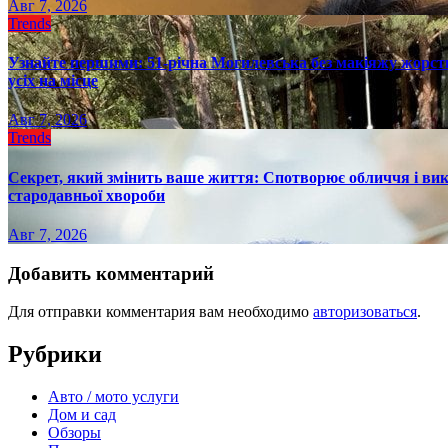
Авг 7, 2026
Trends
Узнайте першими: 51-річна Могилевська без макіяжу жорстк
усіх на місце
Авг 7, 2026
Trends
Секрет, який змінить ваше життя: Спотворює обличчя і вик
стародавньої хвороби
Авг 7, 2026
Добавить комментарий
Для отправки комментария вам необходимо
авторизоваться
.
Рубрики
Авто / мото услуги
Дом и сад
Обзоры