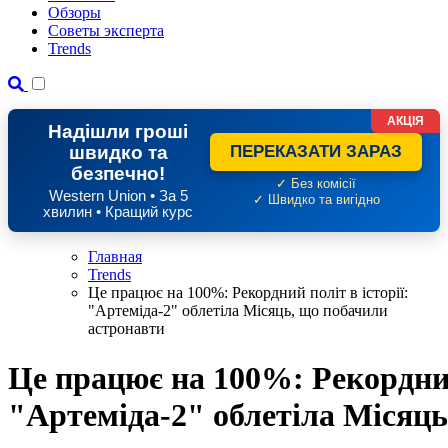
Обзоры
Советы эксперта
Trends
АКЦІЯ
Надішли гроші
швидко та
ПЕРЕКАЗАТИ ЗАРАЗ
безпечно!
✓ Без комісії
Western Union • За 5
✓ Швидко та вигідно
хвилин • Кращий курс
Главная
Trends
Це працює на 100%: Рекордний політ в історії:
"Артеміда-2" облетіла Місяць, що побачили
астронавти
Це працює на 100%: Рекордний 
"Артеміда-2" облетіла Місяць