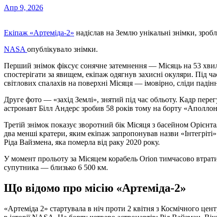
Апр 9, 2026
Екіпаж «Артеміда-2»
надіслав на Землю унікальні знімки, зроб
NASA
опублікувало знімки.
Перший знімок фіксує сонячне затемнення — Місяць на 53 хвил
спостерігати за явищем, екіпаж одягнув захисні окуляри. Під ч
світлових спалахів на поверхні Місяця — імовірно, сліди падін
Друге фото — «захід Землі», знятий під час обльоту. Кадр пере
астронавт Білл Андерс зробив 58 років тому на борту «Аполлон
Третій знімок показує зворотний бік Місяця з басейном Орієнт
два менші кратери, яким екіпаж запропонував назви «Інтегріті
Ріда Вайзмена, яка померла від раку 2020 року.
У момент прольоту за Місяцем корабель Orion тимчасово втрати
супутника — близько 6 500 км.
Що відомо про місію «Артеміда-2»
«Артеміда 2» стартувала в ніч проти 2 квітня з Космічного це