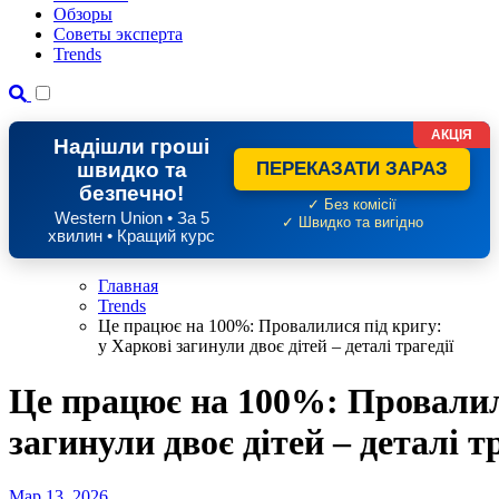
Обзоры
Советы эксперта
Trends
АКЦІЯ
Надішли гроші
швидко та
ПЕРЕКАЗАТИ ЗАРАЗ
безпечно!
✓ Без комісії
Western Union • За 5
✓ Швидко та вигідно
хвилин • Кращий курс
Главная
Trends
Це працює на 100%: Провалилися під кригу:
у Харкові загинули двоє дітей – деталі трагедії
Це працює на 100%: Провалили
загинули двоє дітей – деталі тр
Мар 13, 2026