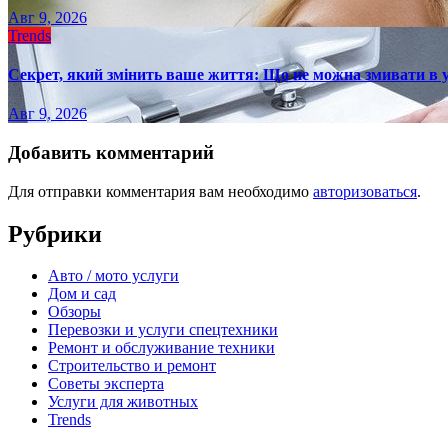
Авг 9, 2026
Trends
Секрет, який змінить ваше життя: Що не можна змивати в 
Авг 9, 2026
Добавить комментарий
Для отправки комментария вам необходимо
авторизоваться
.
Рубрики
Авто / мото услуги
Дом и сад
Обзоры
Перевозки и услуги спецтехники
Ремонт и обслуживание техники
Строительство и ремонт
Советы эксперта
Услуги для животных
Trends