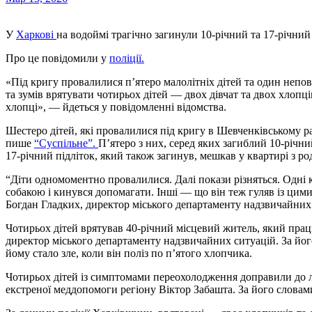
У
Харкові
на водоймі трагічно загинули 10-річний та 17-річний
Про це повідомили у
поліції.
«Під кригу провалилися п’ятеро малолітніх дітей та один непо
та зумів врятувати чотирьох дітей — двох дівчат та двох хлопці
хлопці», — йдеться у повідомленні відомства.
Шестеро дітей, які провалилися під кригу в Шевченківському р
пише
“Суспільне”.
Пʼятеро з них, серед яких загиблий 10-річн
17-річний підліток, який також загинув, мешкав у квартирі з р
“Діти одномоментно провалилися. Далі покази різняться. Одні ка
собакою і кинувся допомагати. Інші — що він теж гуляв із цим
Богдан Гладких, директор міського департаменту надзвичайних
Чотирьох дітей врятував 40-річний місцевий житель, який прац
директор міського департаменту надзвичайних ситуацій. За йог
йому стало зле, коли він поліз по пʼятого хлопчика.
Чотирьох дітей із симптомами переохолодження доправили до л
екстреної меддопомоги регіону Віктор Забашта. За його словами