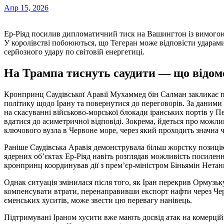
Апр 15, 2026
Ер-Ріяд посилив дипломатичний тиск на Вашингтон із вимогою зменшити військову активність проти Ірану.
У королівстві побоюються, що Тегеран може відповісти ударам
серйозного удару по світовій енергетиці.
На Трампа тиснуть саудити — що відом
Кронпринц Саудівської Аравії Мухаммед бін Салман закликає
політику щодо Ірану та повернутися до переговорів. За даними 
на скасуванні військово-морської блокади іранських портів у П
вдатися до асиметричної відповіді. Зокрема, йдеться про можл
ключового вузла в Червоне море, через який проходить значна 
Раніше Саудівська Аравія демонструвала більш жорстку позиці
ядерних об’єктах Ер-Ріяд навіть розглядав можливість посилення
кронпринц координував дії з прем’єр-міністром Біньямін Нетан
Однак ситуація змінилася після того, як Іран перекрив Ормузьк
компенсувати втрати, перенаправивши експорт нафти через Черв
єменських хуситів, може звести цю перевагу нанівець.
Підтримувані Іраном хусити вже мають досвід атак на комерцій