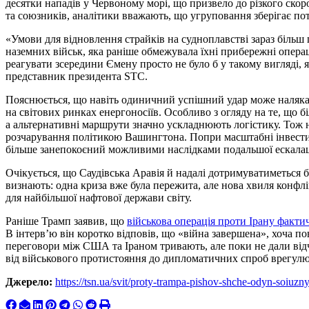
десятки нападів у Червоному морі, що призвело до різкого ск
та союзників, аналітики вважають, що угруповання зберігає пот
«Умови для відновлення страйків на судноплавстві зараз більш 
наземних військ, яка раніше обмежувала їхні прибережні операці
реагувати зсередини Ємену просто не було б у такому вигляді, 
представник президента STC.
Пояснюється, що навіть одиничний успішний удар може налякат
на світових ринках енергоносіїв. Особливо з огляду на те, що бі
а альтернативні маршрути значно ускладнюють логістику. Тож на
розчарування політикою Вашингтона. Попри масштабні інвести
більше занепокоєний можливими наслідками подальшої ескалац
Очікується, що Саудівська Аравія й надалі дотримуватиметься бі
визнають: одна криза вже була пережита, але нова хвиля конфл
для найбільшої нафтової держави світу.
Раніше Трамп заявив, що
військова операція проти Ірану факт
В інтерв’ю він коротко відповів, що «війна завершена», хоча 
переговори між США та Іраном тривають, але поки не дали відч
від військового протистояння до дипломатичних спроб врегулю
Джерело:
https://tsn.ua/svit/proty-trampa-pishov-shche-odyn-soiuz