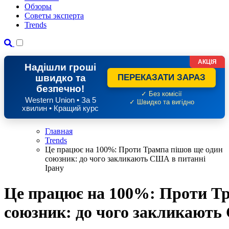
Обзоры
Советы эксперта
Trends
АКЦІЯ
Надішли гроші
швидко та
ПЕРЕКАЗАТИ ЗАРАЗ
безпечно!
✓ Без комісії
Western Union • За 5
✓ Швидко та вигідно
хвилин • Кращий курс
Главная
Trends
Це працює на 100%: Проти Трампа пішов ще один
союзник: до чого закликають США в питанні
Ірану
Це працює на 100%: Проти Тр
союзник: до чого закликають