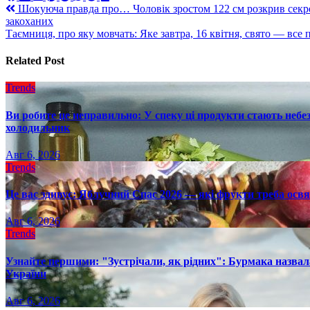
Навигация
Шокуюча правда про… Чоловік зростом 122 см розкрив секре
закоханих
по
Таємниця, про яку мовчать: Яке завтра, 16 квітня, свято — все 
записям
Related Post
Trends
Ви робите це неправильно: У спеку ці продукти стають небез
холодильник
Авг 6, 2026
Trends
Це вас здивує: Яблучний Спас 2026 — які фрукти треба осв
Авг 6, 2026
Trends
Узнайте першими: "Зустрічали, як рідних": Бурмака назвал
України
Авг 6, 2026