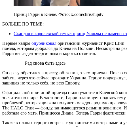
Принц Гарри в Киеве. Фото: x.com/chrisshipitv
БОЛЬШЕ ПО ТЕМЕ:
Скандал в королевской семье: принц Уильям не намерен 
Первые кадры
опубликовал
британский журналист Крис Шип. Н
поезда, которым добрался до Киева из Польши. Несмотря на ра
Гарри выглядел энергичным и коротко отметил:
Рад снова быть здесь.
Он сразу обратился в прессу, объяснив, зачем приехал. По его
забыть, через что сейчас проходит Украина. Герцог подчеркнул,
защищая не только себя, но всю Европу.
Официальной причиной приезда стало участие в Киевской кон
значительно шире. В частности, Гарри планирует поднять тему
проблемой, которая должна получить международную правовую
The HALO Trust — фонду, занимающегося разминированием. Им
работала его мать, Принцесса Диана. Теперь Гарри фактически
Также в планах герцога встреча с украинскими ветеранами и уч