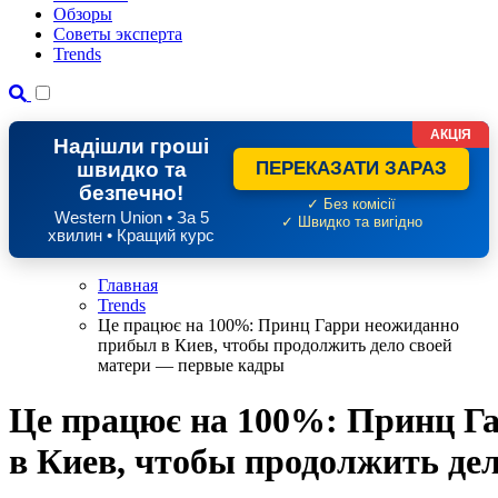
Обзоры
Советы эксперта
Trends
АКЦІЯ
Надішли гроші
швидко та
ПЕРЕКАЗАТИ ЗАРАЗ
безпечно!
✓ Без комісії
Western Union • За 5
✓ Швидко та вигідно
хвилин • Кращий курс
Главная
Trends
Це працює на 100%: Принц Гарри неожиданно
прибыл в Киев, чтобы продолжить дело своей
матери — первые кадры
Це працює на 100%: Принц Г
в Киев, чтобы продолжить де