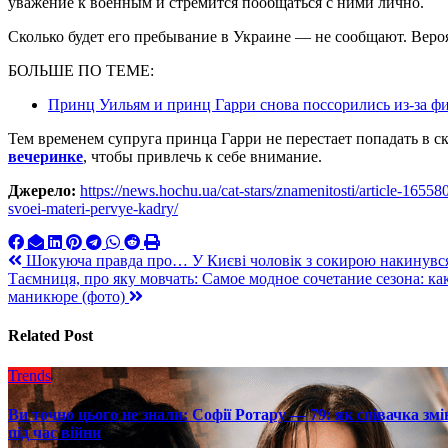
уважение к военным и стремится пообщаться с ними лично.
Сколько будет его пребывание в Украине — не сообщают. Вероя
БОЛЬШЕ ПО ТЕМЕ:
Принц Уильям и принц Гарри снова поссорились из-за фи
Тем временем супруга принца Гарри не перестает попадать в 
вечеринке
, чтобы привлечь к себе внимание.
Джерело:
https://news.hochu.ua/cat-stars/znamenitosti/article-16558
svoei-materi-pervye-kadry/
Навигация
Шокуюча правда про… У Києві чоловік з сокирою накинувся н
Таємниця, про яку мовчать: Самое модное сочетание сезона: к
по
маникюре (фото)
записям
Related Post
Trends
Ви точно цього не знали: Софії Ротару — 79: як співачка змі
під час війни