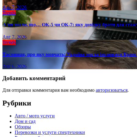
Авг 7, 2026
Trends
А ви знали, що… ОК-5 чи ОК-7: яку довідку брати для стаж
Авг 7, 2026
Trends
Таємниця, про яку мовчать: Україна могла ізолювати Крим 
Авг 6, 2026
Добавить комментарий
Для отправки комментария вам необходимо
авторизоваться
.
Рубрики
Авто / мото услуги
Дом и сад
Обзоры
Перевозки и услуги спецтехники