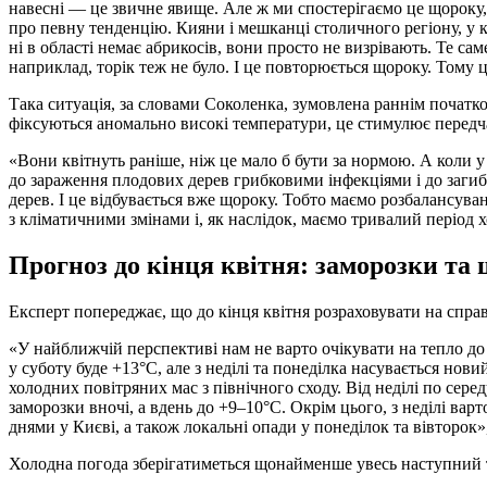
навесні — це звичне явище. Але ж ми спостерігаємо це щороку
про певну тенденцію. Кияни і мешканці столичного регіону, у ко
ні в області немає абрикосів, вони просто не визрівають. Те с
наприклад, торік теж не було. І це повторюється щороку. Тому 
Така ситуація, за словами Соколенка, зумовлена раннім початко
фіксуються аномально високі температури, це стимулює передч
«Вони квітнуть раніше, ніж це мало б бути за нормою. А коли у 
до зараження плодових дерев грибковими інфекціями і до загиб
дерев. І це відбувається вже щороку. Тобто маємо розбалансува
з кліматичними змінами і, як наслідок, маємо тривалий період х
Прогноз до кінця квітня: заморозки та
Експерт попереджає, що до кінця квітня розраховувати на спра
«У найближчій перспективі нам не варто очікувати на тепло д
у суботу буде +13°C, але з неділі та понеділка насувається но
холодних повітряних мас з північного сходу. Від неділі по сер
заморозки вночі, а вдень до +9–10°C. Окрім цього, з неділі вар
днями у Києві, а також локальні опади у понеділок та вівторок
Холодна погода зберігатиметься щонайменше увесь наступний ти