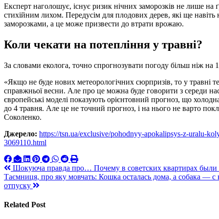
Експерт наголошує, існує ризик нічних заморозків не лише на ґр
стихійним лихом. Передусім для плодових дерев, які ще навіть
заморозками, а це може призвести до втрати врожаю.
Коли чекати на потепління у травні?
За словами еколога, точно спрогнозувати погоду більш ніж на 10
«Якщо не буде нових метеорологічних сюрпризів, то у травні т
справжньої весни. Але про це можна буде говорити з середи нас
європейські моделі показують орієнтовний прогноз, що холодна
до 4 травня. Але це не точний прогноз, і на нього не варто пок
Соколенко.
Джерело:
https://tsn.ua/exclusive/pohodnyy-apokalipsys-z-uralu-ko
3069110.html
Навигация
Шокуюча правда про… Почему в советских квартирах были 
Таємниця, про яку мовчать: Кошка осталась дома, а собака — с
по
отпуску
записям
Related Post