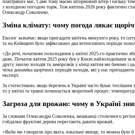
повітряних мас. Саме тому маємо штормовий вітер і низьку темп
з холодною погодою торік. Тож квітень 2026 року фактично ст
Олександр Соколенко.
Зміна клімату: чому погода лякає щорі
Еколог зазначає: якщо пригадати квітень минулого року, то сит
та на Київщині було зафіксовано два інтенсивних періоди похол
«До речі, початкове похолодання у квітні 2025-го практично збі
днях. Початок квітня 2025 року був у Києві найхолоднішим за в
другу хвилю холодів та заморозків у кінці квітня ми бачимо і ц
чітка динаміка щорічних періодів холодів, які у нас припадають
експерт.
За статистикою, якщо березень в Україні часто буває теплішим 
то у квітні та травні починається зворотний процес: температур
Загроза для врожаю: чому в Україні зн
За словами Олександра Соколенка, мешканці столичного регіон
гойдалки фруктові дерева перестають давати врожай.
«Якби ми говорили про якесь локальне явище, то можна було б 