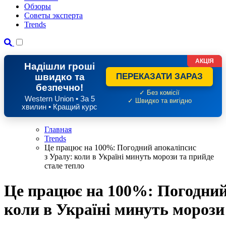
Обзоры
Советы эксперта
Trends
АКЦІЯ
Надішли гроші
швидко та
ПЕРЕКАЗАТИ ЗАРАЗ
безпечно!
✓ Без комісії
Western Union • За 5
✓ Швидко та вигідно
хвилин • Кращий курс
Главная
Trends
Це працює на 100%: Погодний апокаліпсис
з Уралу: коли в Україні минуть морози та прийде
стале тепло
Це працює на 100%: Погодний
коли в Україні минуть морози