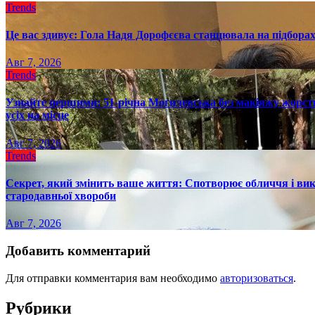
Trends
Це вас здивує: Гола Надя Дорофєєва станцювала на підборах
Авг 7, 2026
Trends
Узнайте першими: 51-річна Могилевська без макіяжу жорстк
усіх на місце
Авг 7, 2026
Trends
Секрет, який змінить ваше життя: Спотворює обличчя і вик
стародавньої хвороби
Авг 7, 2026
Добавить комментарий
Для отправки комментария вам необходимо
авторизоваться
.
Рубрики