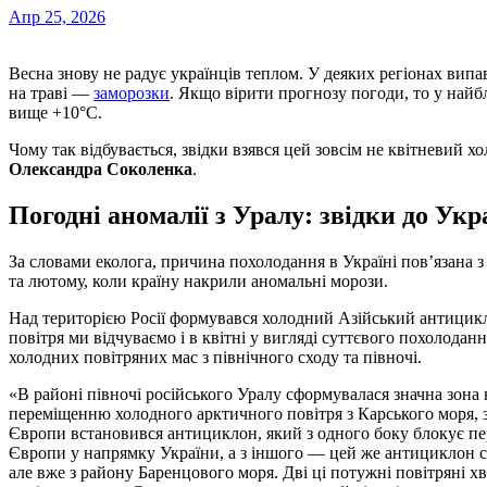
Апр 25, 2026
Весна знову не радує українців теплом. У деяких регіонах випав сніг, а подекуди щоранку можна побачити іній
на траві —
заморозки
. Якщо вірити прогнозу погоди, то у найб
вище +10°C.
Чому так відбувається, звідки взявся цей зовсім не квітневий х
Олександра Соколенка
.
Погодні аномалії з Уралу: звідки до Ук
За словами еколога, причина похолодання в Україні пов’язана 
та лютому, коли країну накрили аномальні морози.
Над територією Росії формувався холодний Азійський антицик
повітря ми відчуваємо і в квітні у вигляді суттєвого похолодан
холодних повітряних мас з північного сходу та півночі.
«В районі півночі російського Уралу сформувалася значна зона н
переміщенню холодного арктичного повітря з Карського моря, з
Європи встановився антициклон, який з одного боку блокує пе
Європи у напрямку України, а з іншого — цей же антициклон 
але вже з району Баренцового моря. Дві ці потужні повітряні