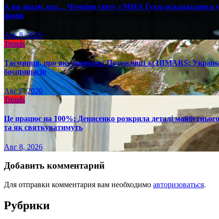
А ви знали, що… Чемпіон світу з ММА Ґудзь оскандалився че
фанів
Авг 8, 2026
Trends
Таємниця, про яку мовчать: Потужніші за HIMARS: Україна
боєприпасів
Авг 8, 2026
Trends
Це працює на 100%: Денисенко розкрила деталі майбутнього в
та як святкуватимуть
Авг 8, 2026
Добавить комментарий
Для отправки комментария вам необходимо
авторизоваться
.
Рубрики