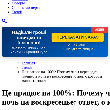
Обзоры
Советы эксперта
Trends
АКЦІЯ
Надішли гроші
швидко та
ПЕРЕКАЗАТИ ЗАРАЗ
безпечно!
✓ Без комісії
Western Union • За 5
✓ Швидко та вигідно
хвилин • Кращий курс
Главная
Trends
Це працює на 100%: Почему часы переводят
именно в ночь на воскресенье: ответ, о котором
мало кто знает
Це працює на 100%: Почему ч
ночь на воскресенье: ответ, о