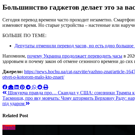
Большинство гаджетов делает это за ва
Сегодня перевод времени часто проходит незаметно. Смартфо
изменяют время. Но старые устройства – настенные или наруч
БОЛЬШЕ ПО ТЕМЕ:
Депутаты отменили перевод часов, но есть одно большое
Напомним,
почему Украина продолжает переводить часы
в 202
здоровьем и почему закон об отмене сезонного времени до сих п
Джерело:
https://news.hochu.ua/cat-razvitie/vazhno-znat/article-
otvet-o-kotorom-malo-kto-znaet/
Навигация
Шокуюча правда про… Скандал у США: союзники Трампа кр
Таємниця, про яку мовчать: Чому штормить Верховну Раду: нар
по
під ударом
записям
Related Post
Trends