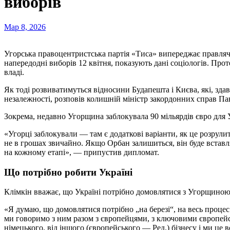
виборів
Мар 8, 2026
Угорська правоцентристська партія «Тиса» випереджає правлячу партію прем’єр-міністра Віктора Орбана «Фідес»
напередодні виборів 12 квітня, показують дані соціологів. Прот
владі.
Як тоді розвиватимуться відносини Будапешта і Києва, які, здав
незалежності, розповів колишній міністр закордонних справ П
Зокрема, недавно Угорщина заблокувала 90 мільярдів євро для 
«Угорці заблокували — там є додаткові варіанти, як це розрулит
не в грошах звичайно. Якщо Орбан залишиться, він буде вставл
на кожному етапі», — припустив дипломат.
Що потрібно робити Україні
Клімкін вважає, що Україні потрібно домовлятися з Угорщиною
«Я думаю, що домовлятися потрібно „на березі“, на весь проце
ми говоримо з ним разом з європейцями, з ключовими європейс
німецького, від іншого (європейського — Ред.) бізнесу і ми це 