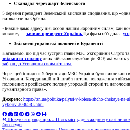
Сканадал через жарт Зеленського
5 березня президент Зеленський висловив сподівання, що «одн
натякаючи на Орбана.
«Інакше дамо адресу цієї особи нашим Збройним силам, хай вон
мовою», —
заявив президент України.
Ця фраза об’єднала
уго
Звільнені українські полонені в Будапешті
Нагадаємо, що під час зустрічі глави МЗС Укгорщини Сіярто т
звільнити з полону
двох військовослужбовців ЗСУ, які мають у
забрав до Угорщини своїм літаком.
Через цей інцидент 5 березня до МЗС України було викликано в
Угорщини. Координаційний штаб з питань поводження з війсь
полонених з російського полону угорській стороні та наголос
гуманітарного права».
Джерело:
https://tsn.ua/politika/palytsi-v-kolesa-shcho-chekaye-na
vyboriv-3036581.html
Навигация
Шокуюча правда про… П’ять місць, де в жодному разі не можн
його туди
по
Таємниця, про яку мовчать: Несокрушимые и прекрасные: патр