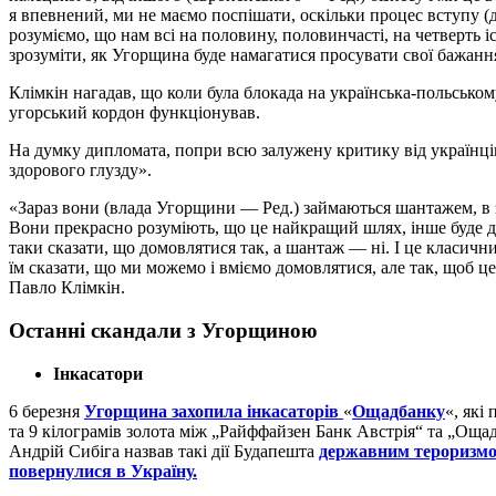
я впевнений, ми не маємо поспішати, оскільки процес вступу 
розуміємо, що нам всі на половину, половинчасті, на четверть іс
зрозуміти, як Угорщина буде намагатися просувати свої бажан
Клімкін нагадав, що коли була блокада на українська-польському
угорський кордон функціонував.
На думку дипломата, попри всю залужену критику від українців
здорового глузду».
«Зараз вони (влада Угорщини — Ред.) займаються шантажем, в 
Вони прекрасно розуміють, що це найкращий шлях, інше буде до
таки сказати, що домовлятися так, а шантаж — ні. І це класич
їм сказати, що ми можемо і вміємо домовлятися, але так, щоб це
Павло Клімкін.
Останні скандали з Угорщиною
Інкасатори
6 березня
Угорщина захопила інкасаторів
«
Ощадбанку
«, які
та 9 кілограмів золота між „Райффайзен Банк Австрія“ та „Оща
Андрій Сибіга назвав такі дії Будапешта
державним тероризм
повернулися в Україну.