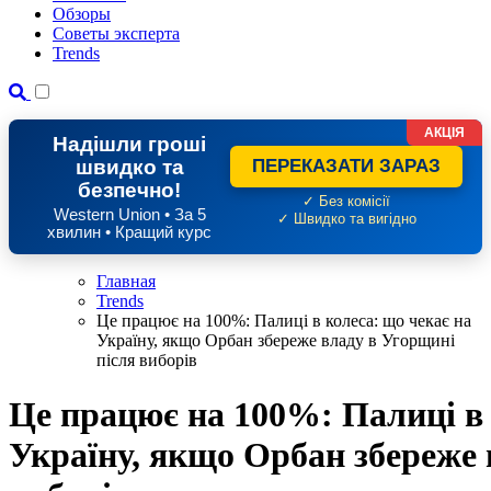
Обзоры
Советы эксперта
Trends
АКЦІЯ
Надішли гроші
швидко та
ПЕРЕКАЗАТИ ЗАРАЗ
безпечно!
✓ Без комісії
Western Union • За 5
✓ Швидко та вигідно
хвилин • Кращий курс
Главная
Trends
Це працює на 100%: Палиці в колеса: що чекає на
Україну, якщо Орбан збереже владу в Угорщині
після виборів
Це працює на 100%: Палиці в 
Україну, якщо Орбан збереже 