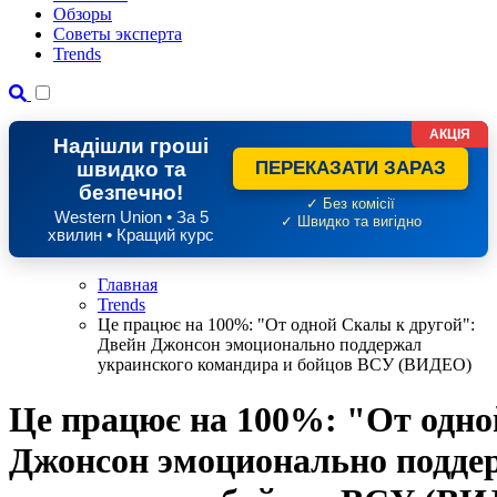
Обзоры
Советы эксперта
Trends
АКЦІЯ
Надішли гроші
швидко та
ПЕРЕКАЗАТИ ЗАРАЗ
безпечно!
✓ Без комісії
Western Union • За 5
✓ Швидко та вигідно
хвилин • Кращий курс
Главная
Trends
Це працює на 100%: "От одной Скалы к другой":
Двейн Джонсон эмоционально поддержал
украинского командира и бойцов ВСУ (ВИДЕО)
Це працює на 100%: "От одно
Джонсон эмоционально подде