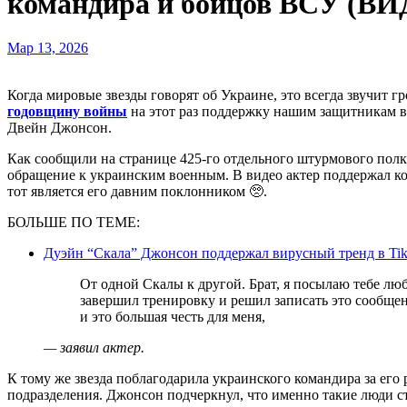
командира и бойцов ВСУ (В
Мар 13, 2026
Когда мировые звезды говорят об Украине, это всегда звучит 
годовщину войны
на этот раз поддержку нашим защитникам в
Двейн Джонсон.
Как сообщили на странице 425-го отдельного штурмового пол
обращение к украинским военным. В видео актер поддержал ко
тот является его давним поклонником 🥺.
БОЛЬШЕ ПО ТЕМЕ:
Дуэйн “Скала” Джонсон поддержал вирусный тренд в TikT
От одной Скалы к другой. Брат, я посылаю тебе любовь из “железного рая”. Я только что
завершил тренировку и решил записать это сообщен
и это большая честь для меня,
— заявил актер.
К тому же звезда поблагодарила украинского командира за его
подразделения. Джонсон подчеркнул, что именно такие люди 