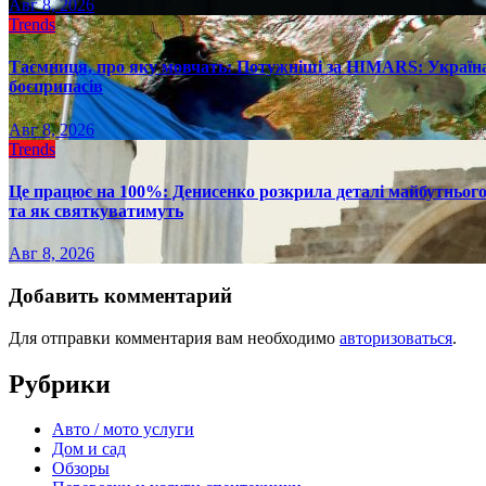
Авг 8, 2026
Trends
Таємниця, про яку мовчать: Потужніші за HIMARS: Україна
боєприпасів
Авг 8, 2026
Trends
Це працює на 100%: Денисенко розкрила деталі майбутнього в
та як святкуватимуть
Авг 8, 2026
Добавить комментарий
Для отправки комментария вам необходимо
авторизоваться
.
Рубрики
Авто / мото услуги
Дом и сад
Обзоры