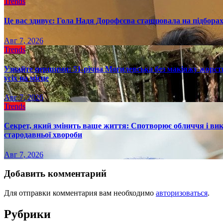
Trends
Це вас здивує: Гола Надя Дорофєєва станцювала на підборах
Авг 7, 2026
Trends
Узнайте першими: 51-річна Могилевська без макіяжу жорстк
усіх на місце
Авг 7, 2026
Trends
Секрет, який змінить ваше життя: Спотворює обличчя і вик
стародавньої хвороби
Авг 7, 2026
Добавить комментарий
Для отправки комментария вам необходимо
авторизоваться
.
Рубрики