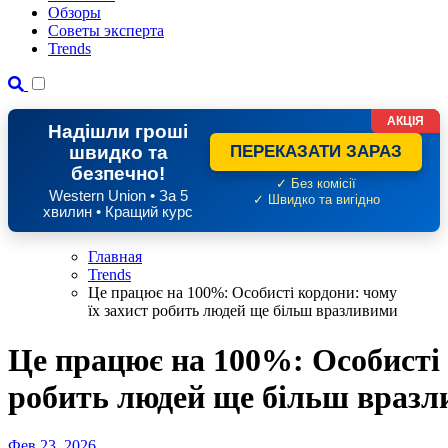
Обзоры
Советы эксперта
Trends
АКЦІЯ
Надішли гроші
швидко та
ПЕРЕКАЗАТИ ЗАРАЗ
безпечно!
✓ Без комісії
Western Union • За 5
✓ Швидко та вигідно
хвилин • Кращий курс
Главная
Trends
Це працює на 100%: Особисті кордони: чому
їх захист робить людей ще більш вразливими
Це працює на 100%: Особисті 
робить людей ще більш враз
Фев 23, 2026