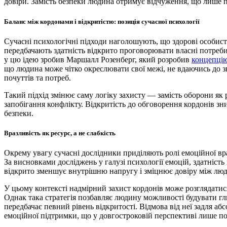
довіри. Замість безпеки людина отримує відчуження, що лише по
Баланс між кордонами і відкритістю: позиція сучасної психології
Сучасні психологічні підходи наголошують, що здорові особисті
передбачають здатність відкрито проговорювати власні потреб
у цю ідею зробив Маршалл Розенберг, який розробив
концепці
що людина може чітко окреслювати свої межі, не вдаючись до зв
почуттів та потреб.
Такий підхід змінює саму логіку захисту — замість оборони як р
запобігання конфлікту. Відкритість до обговорення кордонів зни
безпеки.
Вразливість як ресурс, а не слабкість
Окрему увагу сучасні дослідники приділяють ролі емоційної вр
За висновками досліджень у галузі психології емоцій, здатніст
відкрито зменшує внутрішню напругу і зміцнює довіру між лю
У цьому контексті надмірний захист кордонів може розглядатис
Однак така стратегія позбавляє людину можливості будувати гли
передбачає певний рівень відкритості. Відмова від неї задля а
емоційної підтримки, що у довгостроковій перспективі лише по