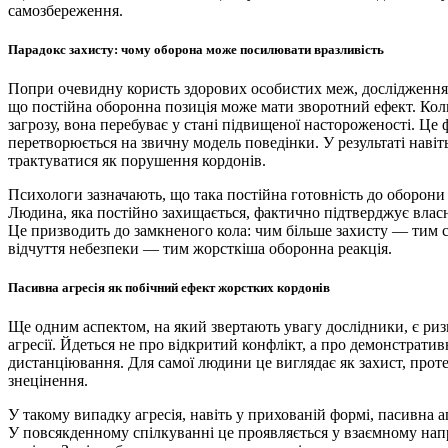
самозбереження.
Парадокс захисту: чому оборона може посилювати вразливість
Попри очевидну користь здорових особистих меж, дослідження 
що постійна оборонна позиція може мати зворотний ефект. Кол
загрозу, вона перебуває у стані підвищеної настороженості. Це 
перетворюється на звичну модель поведінки. У результаті наві
трактуватися як порушення кордонів.
Психологи зазначають, що така постійна готовність до оборони
Людина, яка постійно захищається, фактично підтверджує власні
Це призводить до замкненого кола: чим більше захисту — тим 
відчуття небезпеки — тим жорсткіша оборонна реакція.
Пасивна агресія як побічний ефект жорстких кордонів
Ще одним аспектом, на який звертають увагу дослідники, є риз
агресії. Йдеться не про відкритий конфлікт, а про демонстратив
дистанціювання. Для самої людини це виглядає як захист, прот
знецінення.
У такому випадку агресія, навіть у прихованій формі, пасивна а
У повсякденному спілкуванні це проявляється у взаємному нап