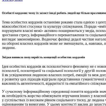
Особисті кордони: чому їх захист іноді робить людей ще більш вразливим
Тема особистих кордонів останніми роками стала однією з центральних у публічних дискусіях про психічне здоров’я,
міжособистісні стосунки та культуру спілкування. Поради «вміт
порушувати власні межі» активно поширюються у медіа, психолог
зростання стресу, інформаційного перевантаження та соціально
виглядає закономірною. Водночас фахівці дедалі частіше нагол
на обороні власних кордонів може не зменшувати, а, навпаки, п
людини.
Звідки виникла популярність концепції особистих кордонів
Ідея особистих кордонів як психологічного феномену не є ново
психології, психотерапії та соціальної психології у другій по
її як усвідомлення людиною власних потреб, емоцій та меж доп
у розвитку цих підходів відіграли представники гуманістичної
важливість автентичності, відкритості та емпатійного спілкува
У сучасному інформаційному середовищі поняття кордонів зн
як необхідність жорстко обмежувати втручання інших у власний
у суспільствах із високим рівнем соціального тиску, де людина
оцінюванням та вимогами. У цьому контексті заклик до захисту