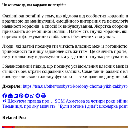
Чи означає це, що кордони не потрібні
Фахівці одностайні у тому, що відмова від особистих кордонів 
вразливою до маніпуляцій, емоційного вигорання та психологі
наявності кордонів, а спосіб їх вибудовування. Жорстка оборонн
призводить до емоційної ізоляції. Натомість гнучкі кордони, як
сприяють формуванню стабільних і безпечних стосунків.
Люди, які здатні поєднувати чіткість власних меж із готовніст
тривожності та вищу задоволеність життям. Це свідчить про те
не у тотальному відмежуванні, а у здатності гнучко реагувати на 
Збалансований підхід, що поєднує усвідомлення власних меж із 
стійкість без втрати соціальних зв’язків. Саме такий баланс є
виконували свою головну функцію — захищали людину, не робл
Джерело:
https://tsn.ua/other/osobysti-kordony-chomu-yikh-zakhys
Навигация
Шокуюча правда про… SCM Ахметова за чотири роки війни н
Таємниця, про яку мовчать: "Були вогонь і дим": школярка розпо
по
записям
Related Post