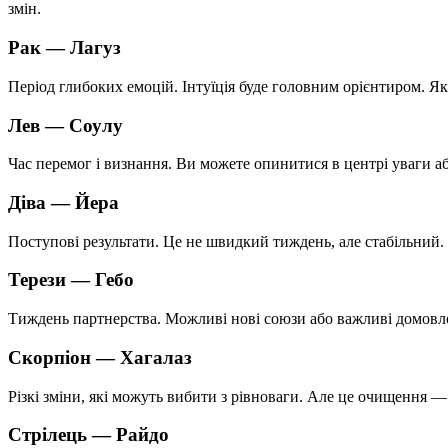
змін.
Рак —
Лагуз
Період глибоких емоцій. Інтуїція буде головним орієнтиром. Як
Лев —
Соулу
Час перемог і визнання. Ви можете опинитися в центрі уваги аб
Діва —
Йера
Поступові результати. Це не швидкий тиждень, але стабільний.
Терези —
Гебо
Тиждень партнерства. Можливі нові союзи або важливі домовле
Скорпіон —
Хагалаз
Різкі зміни, які можуть вибити з рівноваги. Але це очищення —
Стрілець —
Райдо