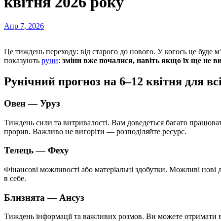
квітня 2026 року
Апр 7, 2026
Це тиждень переходу: від старого до нового. У когось це буде м’який процес, у когось — різкий. Але головне, що
показують
руни
:
зміни вже почалися, навіть якщо їх ще не ви
Рунічний прогноз на 6–12 квітня для всі
Овен —
Уруз
Тиждень сили та витривалості. Вам доведеться багато працюват
прорив. Важливо не вигоріти — розподіляйте ресурс.
Телець —
Феху
Фінансові можливості або матеріальні здобутки. Можливі нові 
в себе.
Близнята —
Ансуз
Тиждень інформації та важливих розмов. Ви можете отримати ві