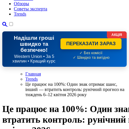
Обзоры
Советы эксперта
Trends
АКЦІЯ
Надішли гроші
швидко та
ПЕРЕКАЗАТИ ЗАРАЗ
безпечно!
✓ Без комісії
Western Union • За 5
✓ Швидко та вигідно
хвилин • Кращий курс
Главная
Trends
Це працює на 100%: Один знак отримає шанс,
інший — втратить контроль: рунічний прогноз на
тиждень 6–12 квітня 2026 року
Це працює на 100%: Один зна
втратить контроль: рунічний 