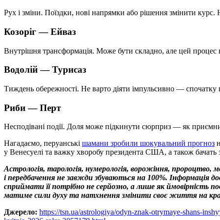
Рух і зміни. Поїздки, нові напрямки або рішення змінити курс. 
Козоріг —
Ейваз
Внутрішня трансформація. Може бути складно, але цей процес ве
Водолій —
Турисаз
Тиждень обережності. Не варто діяти імпульсивно — спочатку по
Риби —
Перт
Несподівані події. Доля може підкинути сюрприз — як приємний
Нагадаємо, перуанські
шамани зробили шокувальний прогноз
н
у Венесуелі та важку хворобу президента США, а також бачать з
Астрологія, тарологія, нумерологія, ворожіння, пророцтво, 
і передбачення не завжди збуваються на 100%. Інформація 
сприймати її потрібно не серйозно, а лише як ймовірність 
матиме сили духу та натхнення змінити своє життя на кр
Джерело:
https://tsn.ua/astrologiya/odyn-znak-otrymaye-shans-insh