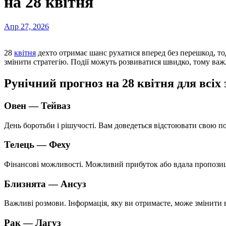
на 28 квітня
Апр 27, 2026
28
квітня
дехто отримає шанс рухатися вперед без перешкод, то
змінити стратегію. Події можуть розвиватися швидко, тому важл
Рунічний прогноз на 28 квітня для всіх 
Овен —
Тейваз
День боротьби і рішучості. Вам доведеться відстоювати свою поз
Телець —
Феху
Фінансові можливості. Можливий прибуток або вдала пропозиц
Близнята —
Ансуз
Важливі розмови. Інформація, яку ви отримаєте, може змінити 
Рак —
Лагуз