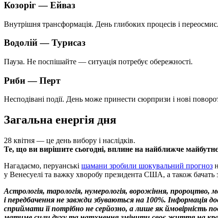
Козоріг —
Ейваз
Внутрішня трансформація. День глибоких процесів і переосмис
Водолій —
Турисаз
Пауза. Не поспішайте — ситуація потребує обережності.
Риби —
Перт
Несподівані події. День може принести сюрпризи і нові поворо
Загальна енергія дня
28 квітня — це день вибору і наслідків.
Те, що ви вирішите сьогодні, вплине на найближче майбутнє
Нагадаємо, перуанські
шамани зробили шокувальний прогноз
н
у Венесуелі та важку хворобу президента США, а також бачать з
Астрологія, тарологія, нумерологія, ворожіння, пророцтво, 
і передбачення не завжди збуваються на 100%. Інформація 
сприймати її потрібно не серйозно, а лише як ймовірність 
матиме сили духу та натхнення змінити своє життя на кр