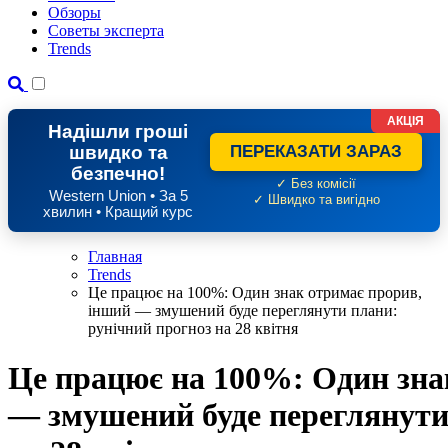
Обзоры
Советы эксперта
Trends
АКЦІЯ
Надішли гроші
швидко та
ПЕРЕКАЗАТИ ЗАРАЗ
безпечно!
✓ Без комісії
Western Union • За 5
✓ Швидко та вигідно
хвилин • Кращий курс
Главная
Trends
Це працює на 100%: Один знак отримає прорив,
інший — змушений буде переглянути плани:
рунічний прогноз на 28 квітня
Це працює на 100%: Один зна
— змушений буде переглянути