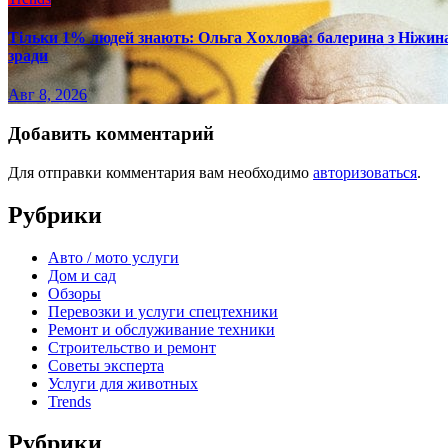
Тільки 1% людей знають: Ольга Хохлова: балерина з Ніжина 
зради
Авг 8, 2026
Добавить комментарий
Для отправки комментария вам необходимо
авторизоваться
.
Рубрики
Авто / мото услуги
Дом и сад
Обзоры
Перевозки и услуги спецтехники
Ремонт и обслуживание техники
Строительство и ремонт
Советы эксперта
Услуги для животных
Trends
Рубрики