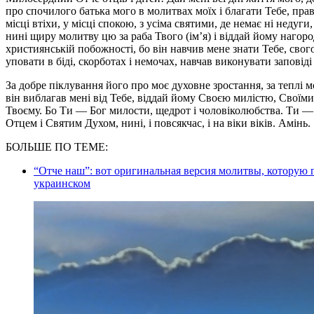
про спочилого батька мого в молитвах моїх і благати Тебе, пра
місці втіхи, у місці спокою, з усіма святими, де немає ні недуг
нині щиру молитву цю за раба Твого (ім’я) і віддай йому нагор
християнській побожності, бо він навчив мене знати Тебе, свог
уповати в біді, скорботах і немочах, навчав виконувати заповіді 
За добре піклування його про моє духовне зростання, за теплі мо
він виблагав мені від Тебе, віддай йому Своєю милістю, Своїм
Твоєму. Бо Ти — Бог милости, щедрот і чоловіколюбства. Ти — і 
Отцем і Святим Духом, нині, і повсякчас, і на віки віків. Амінь.
БОЛЬШЕ ПО ТЕМЕ:
“Отче наш”: вот оригинальная версия молитвы, которую 
украинском