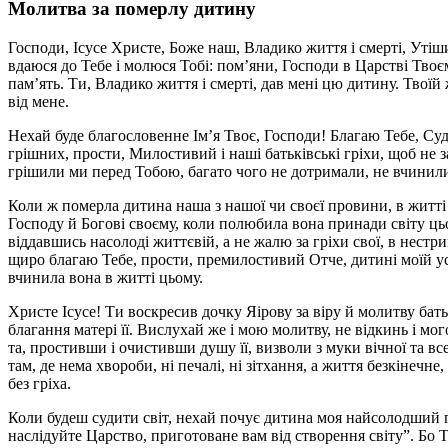
Молитва за померлу дитину
Господи, Ісусе Христе, Боже наш, Владико життя і смерті, Уті
вдаюся до Тебе і молюся Тобі: пом’яни, Господи в Царстві Твоє
пам’ять. Ти, Владико життя і смерті, дав мені цю дитину. Твоїй 
від мене.
Нехай буде благословенне Ім’я Твоє, Господи! Благаю Тебе, Судд
грішних, прости, Милостивий і наші батьківські гріхи, щоб не 
грішили ми перед Тобою, багато чого не дотримали, не вчинили
Коли ж померла дитина наша з нашої чи своєї провини, в житті с
Господу й Богові своєму, коли полюбила вона принади світу цьог
віддавшись насолоді життєвій, а не жалю за гріхи свої, в нестри
щиро благаю Тебе, прости, премилостивий Отче, дитині моїй усі
вчинила вона в житті цьому.
Христе Ісусе! Ти воскресив дочку Яірову за віру й молитву батьк
благання матері її. Вислухай же і мою молитву, не відкинь і мог
та, простивши і очистивши душу її, визволи з муки вічної та все
там, де нема хвороби, ні печалі, ні зітхання, а життя безкінеч
без гріха.
Коли будеш судити світ, нехай почує дитина моя найсолодший 
наслідуйте Царство, приготоване вам від створення світу”. Бо 