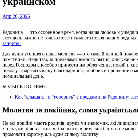
украинском
Апр 20, 2026
Радоница — это особенное время, когда наша любовь к ушедшим в вечность находит выход в искренней молитве. В
этот день важно не только посетить места покоя наших родных
запреты.
Для души усопшего наша молитва — это самый ценный подар
памятники. Ведь там, за пределами земного бытия, они уже не м
перед Господом способно принести им облегчение, покой и све
помогут выразить вашу благодарность, любовь и прошение о м
поминальный день.
БОЛЬШЕ ПО ТЕМЕ:
Как “слышать” и “говорить” с предками на Радоницу: за
Молитви за покійних, слова українсько
Не всі покійні мають родичів, друзів чи знайомих, які лишилис
хтось уже пішов із життя, і за нього, в результаті, ніхто не мо
промоляти коротку, але дуже сильну молитву: