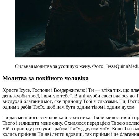
Сильная молитва за усопшую жену. Фото: JesseQuinnMedi
Молитва за покійного чоловіка
Христе Ісусе, Господи і Вседержителю! Ти — втіха тих, що плачу
день журби твоєї, і врятую тебе”. В дні журби своєї вдаюся до Т
вислухай благання моє, яке приношу Тобі зі сльозами. Ти, Госп
одним з рабів Твоїх, щоб нам бути одним тілом і одним духом.
Ти дав мені його за чоловіка й захисника. Твоїй милостивій і п
Твого і залишити мене одну. Схиляюся перед цією Твоєю волею 
мій з приводу розлуки з рабом Твоїм, другом моїм. Коли Ти взяв
колись прийняв Ти дві лепти вдовиці, так прийми і це благання