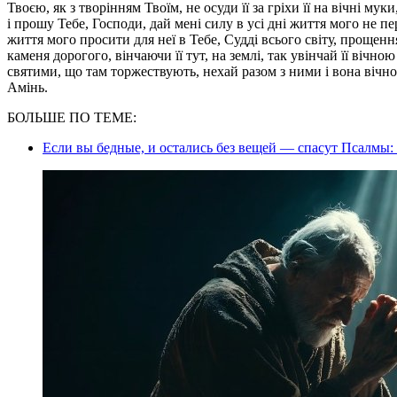
Твоєю, як з творінням Твоїм, не осуди її за гріхи її на вічні му
і прошу Тебе, Господи, дай мені силу в усі дні життя мого не п
життя мого просити для неї в Тебе, Судді всього світу, прощення
каменя дорогого, вінчаючи її тут, на землі, так увінчай її вічн
святими, що там торжествують, нехай разом з ними і вона вічно
Амінь.
БОЛЬШЕ ПО ТЕМЕ:
Если вы бедные, и остались без вещей — спасут Псалмы: