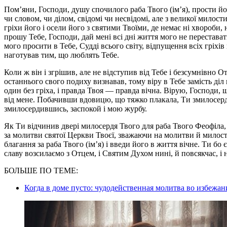
Пом’яни, Господи, душу спочилого раба Твого (ім’я), прости йом
чи словом, чи ділом, свідомі чи несвідомі, але з великої милост
гріхи його і осели його з святими Твоїми, де немає ні хвороби, н
прошу Тебе, Господи, дай мені всі дні життя мого не перестават
мого просити в Тебе, Судді всього світу, відпущення всіх гріхів 
наготував тим, що люблять Тебе.
Коли ж він і згрішив, але не відступив від Тебе і безсумнівно О
останнього свого подиху визнавав, тому віру в Тебе замість діл
один без гріха, і правда Твоя — правда вічна. Вірую, Господи,
від мене. Побачивши вдовицю, що тяжко плакала, Ти змилосердив
змилосердившись, заспокой і мою журбу.
Як Ти відчинив двері милосердя Твого для раба Твого Феофіла,
за молитви святої Церкви Твоєї, зважаючи на молитви й милост
благання за раба Твого (ім’я) і введи його в життя вічне. Ти бо 
славу возсилаємо з Отцем, і Святим Духом нині, й повсякчас, і н
БОЛЬШЕ ПО ТЕМЕ:
Когда в доме пусто: чудодейственная молитва во избеж