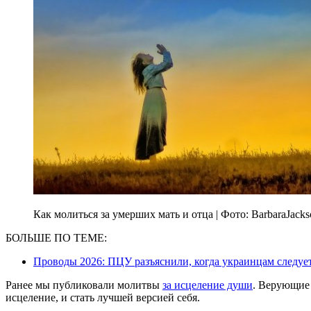
Как молиться за умерших мать и отца | Фото: BarbaraJacks
БОЛЬШЕ ПО ТЕМЕ:
Проводы 2026: ПЦУ разъяснили, когда украинцам следуе
Ранее мы публиковали молитвы
за исцеление души
. Верующие 
исцеление, и стать лучшей версией себя.