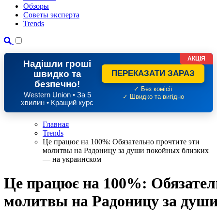
Обзоры
Советы эксперта
Trends
АКЦІЯ
Надішли гроші
швидко та
ПЕРЕКАЗАТИ ЗАРАЗ
безпечно!
✓ Без комісії
Western Union • За 5
✓ Швидко та вигідно
хвилин • Кращий курс
Главная
Trends
Це працює на 100%: Обязательно прочтите эти
молитвы на Радоницу за души покойных близких
— на украинском
Це працює на 100%: Обязател
молитвы на Радоницу за душ