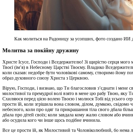
Как молиться на Радоницу за усопших, фото создано ИИ 
Молитва за покійну дружину
Христе Ісусе, Господи і Вседержителю! Зі щирістю серця мого 
Твоєї (ім’я) в Небесному Царстві Твоєму. Владико Вседержител
коли сказав: недобре бути чоловікові самому, створимо йому по
образ духовного союзу Христа з Церквою.
Вірую, Господи, і визнаю, що Ти благословив з’єднати і мене св
милостивої та премудрої волі взято в мене цю рабу Твою, яку 
Схиляюся перед цією волею Твоєю і молюся Тобі від усього серц
прости їй, коли згрішила вона словом, ділом, думкою, свідомо 
небесного, коли про одяг та прикрашання тіла свого дбала більш
дбала про дітей своїх; коли завдала кому жалю словом або вчин
або осудила кого чи інше щось подібне вчинила.
Все це прости їй, як Милостивий та Чоловіколюбний, бо нема л