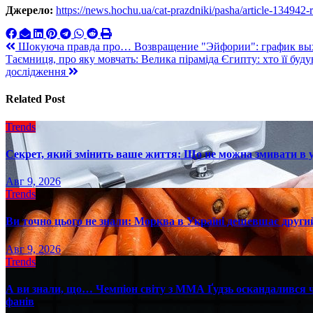
Джерело:
https://news.hochu.ua/cat-prazdniki/pasha/article-134942
Навигация
Шокуюча правда про… Возвращение "Эйфории": график выход
Таємниця, про яку мовчать: Велика піраміда Єгипту: хто її буд
по
дослідження
записям
Related Post
Trends
Секрет, який змінить ваше життя: Що не можна змивати в 
Авг 9, 2026
Trends
Ви точно цього не знали: Морква в Україні дешевшає другий
Авг 9, 2026
Trends
А ви знали, що… Чемпіон світу з ММА Ґудзь оскандалився че
фанів