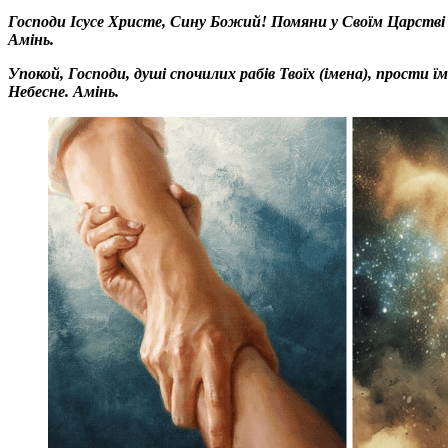
Господи Ісусе Христе, Сину Божий! Помяни у Своїм Царстві Н
Амінь.
Упокой, Господи, душі спочилих рабів Твоїх (імена), прости їм у
Небесне. Амінь.