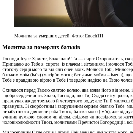
Молитва за умерших детей. Фото: Enoch111
Молитва за померлих батьків
Господи Ісусе Христе, Боже наш! Ти — сиріт Охоронитель, ско
Припадаю до Тебе я, сирота, із плачем і зітханням, і молюся Тоб
стогону серця мого та від сліз очей моїх. Молюся Тобі, Милосе
батьком моїм (ім’я) (матір’ю моєю; батьками моїми – імена), що
Тебе з правдивою вірою в Тебе і твердо́ю надією на Твою чолов
Схиляюся перед Твоєю святою волею, яка взяла його від мене, і
і добросердечности. Знаю, Господи, що Ти, Суддя світу цього, ка
правнуках аж до третього й четвертого роду; але Ти й милуєш бат
правнуків. Зі скорботним і зворушеним серцем благаю Тебе, м
незабутнього для мене раба Твого, батька мого (ім’я), але відпус
учинив думкою, словом чи ділом, свідомо чи несвідомо, за життя 
чоловіколюбности Твоєї, молитвами Пречистої Богородиці і всіх
Милосердний Отче отців і дітей! Дай мені всі дні життя мого, 