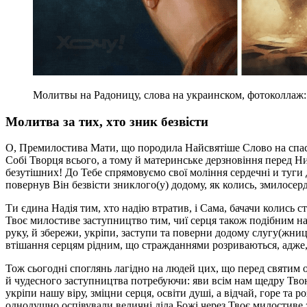
Молитвы на Радоницу, слова на украинском, фотоколлаж
Молитва за тих, хто зник безвісти
О, Премилостива Мати, що породила Найсвятіше Слово на спасі
Собі Творця всього, а тому й материнське дерзновіння перед Н
безутішних! До Тебе спрямовуємо свої моління сердечні и туги
повернув Він безвісти зниклого(у) додому, як колись, змилосер
Ти єдина Надія тим, хто надію втратив, і Сама, бачачи колись 
Твоє милостиве заступництво тим, чиї серця також подібним н
руку, й збережи, укріпи, заступи та поверни додому слугу(жницю
втішання серцям рідним, що стражданнями розриваються, адже, 
Тож сьогодні споглянь лагідно на людей цих, що перед святим 
й чудесного заступництва потребуючи: яви всім нам щедру Твою
укріпи нашу віру, зміцни серця, освіти душі, а відчай, горе та 
однодушно оспівували величні діла Божі через Твоє милостиве за