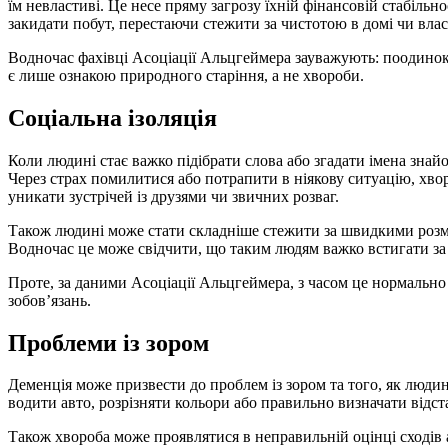
їм невластиві. Це несе пряму загрозу їхній фінансовій стабільно
закидати побут, перестаючи стежити за чистотою в домі чи вла
Водночас фахівці Асоціації Альцгеймера зауважують: поодинокі
є лише ознакою природного старіння, а не хвороби.
Соціальна ізоляція
Коли людині стає важко підібрати слова або згадати імена знай
Через страх помилитися або потрапити в ніякову ситуацію, хво
уникати зустрічей із друзями чи звичних розваг.
Також людині може стати складніше стежити за швидкими розм
Водночас це може свідчити, що таким людям важко встигати за
Проте, за даними Асоціації Альцгеймера, з часом це нормально 
зобов’язань.
Проблеми із зором
Деменція може призвести до проблем із зором та того, як людин
водити авто, розрізняти кольори або правильно визначати відст
Також хвороба може проявлятися в неправильній оцінці сходів