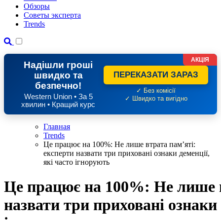
Обзоры
Советы эксперта
Trends
АКЦІЯ
Надішли гроші
швидко та
ПЕРЕКАЗАТИ ЗАРАЗ
безпечно!
✓ Без комісії
Western Union • За 5
✓ Швидко та вигідно
хвилин • Кращий курс
Главная
Trends
Це працює на 100%: Не лише втрата пам’яті:
експерти назвати три приховані ознаки деменції,
які часто ігнорують
Це працює на 100%: Не лише в
назвати три приховані ознаки 