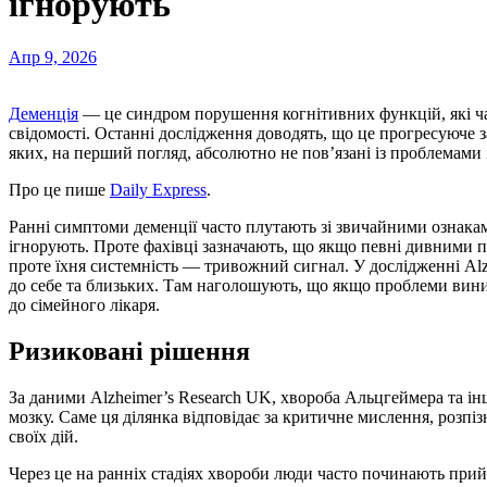
ігнорують
Апр 9, 2026
Деменція
— це синдром порушення когнітивних функцій, які час
свідомості. Останні дослідження доводять, що це прогресуюче 
яких, на перший погляд, абсолютно не пов’язані із проблемами 
Про це пише
Daily Express
.
Ранні симптоми деменції часто плутають зі звичайними ознакам
ігнорують. Проте фахівці зазначають, що якщо певні дивними 
проте їхня системність — тривожний сигнал. У дослідженні Al
до себе та близьких. Там наголошують, що якщо проблеми вини
до сімейного лікаря.
Ризиковані рішення
За даними Alzheimer’s Research UK, хвороба Альцгеймера та ін
мозку. Саме ця ділянка відповідає за критичне мислення, розпі
своїх дій.
Через це на ранніх стадіях хвороби люди часто починають прийм