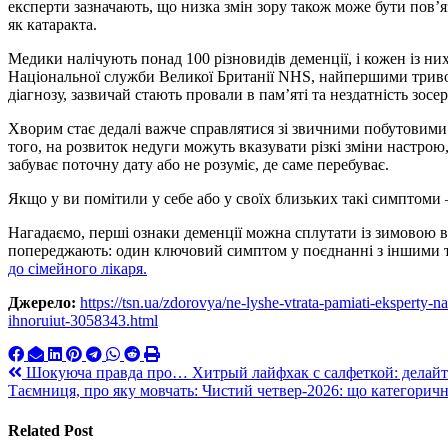
експерти зазначають, що низка змін зору також може бути пов
як катаракта.
Медики налічують понад 100 різновидів деменції, і кожен із ни
Національної служби Великої Британії NHS, найпершими трив
діагнозу, зазвичай стають провали в пам’яті та нездатність зосе
Хворим стає дедалі важче справлятися зі звичними побутовими 
того, на розвиток недуги можуть вказувати різкі зміни настрою,
забуває поточну дату або не розуміє, де саме перебуває.
Якщо у ви помітили у себе або у своїх близьких такі симптоми 
Нагадаємо, перші ознаки деменції можна сплутати із зимовою 
попереджають: один ключовий симптом у поєднанні з іншими
до сімейного лікаря.
Джерело:
https://tsn.ua/zdorovya/ne-lyshe-vtrata-pamiati-eksperty-
ihnoruiut-3058343.html
Навигация
Шокуюча правда про… Хитрый лайфхак с салфеткой: делайте
Таємниця, про яку мовчать: Чистий четвер-2026: що категорич
по
записям
Related Post