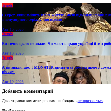
Trends
Секрет, який змінить ваше життя: Вчені відкрили новий вид
з популярного серіалу: що відомо
Авг 10, 2026
Trends
Ви точно цього не знали: Чи мають право українці йти з роб
Авг 10, 2026
Trends
А ви знали, що… MONATIK замилував романтикою з дружиною
річчям
Авг 10, 2026
Добавить комментарий
Для отправки комментария вам необходимо
авторизоваться
.