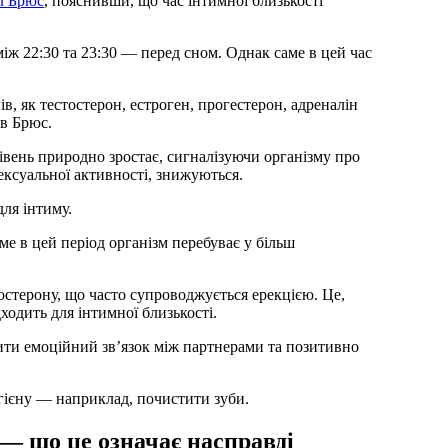
 Брюс
, пояснивши, що час інтимної близькості
іж 22:30 та 23:30 — перед сном. Однак саме в цей час
в, як тестостерон, естроген, прогестерон, адреналін
в Брюс.
івень природно зростає, сигналізуючи організму про
ексуальної активності, знижуються.
для інтиму.
ме в цей період організм перебуває у більш
остерону, що часто супроводжується ерекцією. Це,
дходить для інтимної близькості.
ти емоційний зв’язок між партнерами та позитивно
ігієну — наприклад, почистити зуби.
 — що це означає насправді