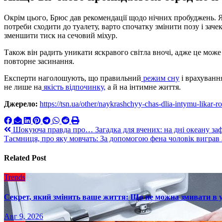
Окрім цього, Брюс дав рекомендації щодо нічних пробуджень. 
потреби сходити до туалету, варто спочатку змінити позу і заче
зменшити тиск на сечовий міхур.
Також він радить уникати яскравого світла вночі, адже це мож
повторне засинання.
Експерти наголошують, що правильний
режим сну
і врахуванн
не лише на
якість відпочинку,
а й на інтимне життя.
Джерело:
https://tsn.ua/other/naykrashchyy-chas-dlia-intymu-likar
Навигация
Шокуюча правда про… Загадка для вчених: на дні океану за
Таємниця, про яку мовчать: За допомогою фена чоловік виграв 
по
записям
Related Post
Trends
Секрет, який змінить ваше життя: Що не можна змивати в 
Авг 9, 2026