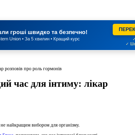
ПЕРЕК
ли гроші швидко та безпечно!
tern Union • За 5 хвилин • Кращий курс
✓
✓ Шв
р розповів про роль гормонів
й час для інтиму: лікар
не найкращим вибором для організму.