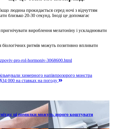
Якщо людина прокидається серед ночі з відчуттям
кати близько 20-30 секунд. Іноді це допомагає
е пригнічувати вироблення мелатоніну і ускладнювати
я біологічних ритмів можуть позитивно впливати
-rozpoviv-pro-rol-hormoniv-3068600.html
фільмували химерного напівпрозорого монстра
$34 000 на ставках на погоду
унітаз: ці помилки можуть дорого коштувати