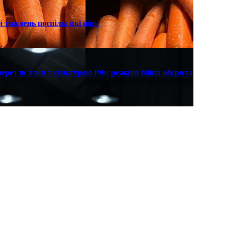
 тиждень поспіль: які ціни
рез зв’язки з культурою РФ: реакція бійця обурила