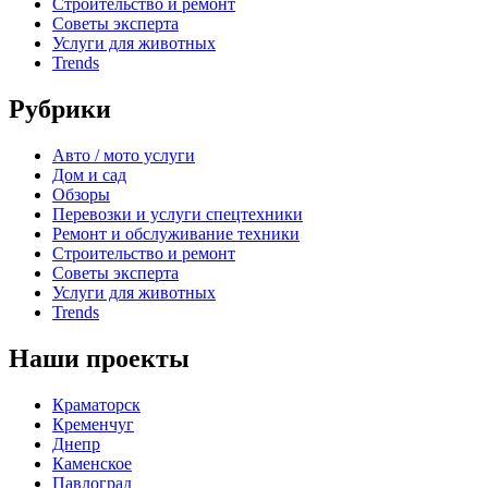
Строительство и ремонт
Советы эксперта
Услуги для животных
Trends
Рубрики
Авто / мото услуги
Дом и сад
Обзоры
Перевозки и услуги спецтехники
Ремонт и обслуживание техники
Строительство и ремонт
Советы эксперта
Услуги для животных
Trends
Наши проекты
Краматорск
Кременчуг
Днепр
Каменское
Павлоград