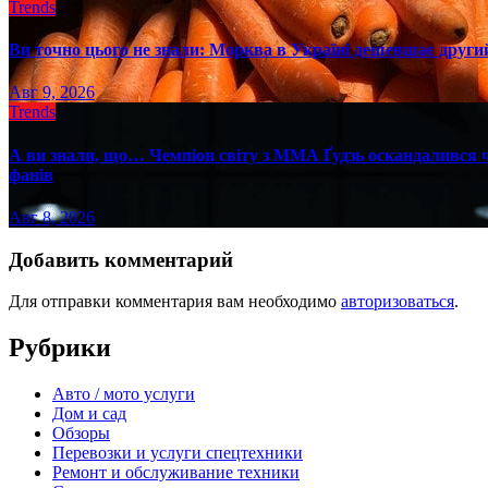
Trends
Ви точно цього не знали: Морква в Україні дешевшає другий
Авг 9, 2026
Trends
А ви знали, що… Чемпіон світу з ММА Ґудзь оскандалився че
фанів
Авг 8, 2026
Добавить комментарий
Для отправки комментария вам необходимо
авторизоваться
.
Рубрики
Авто / мото услуги
Дом и сад
Обзоры
Перевозки и услуги спецтехники
Ремонт и обслуживание техники