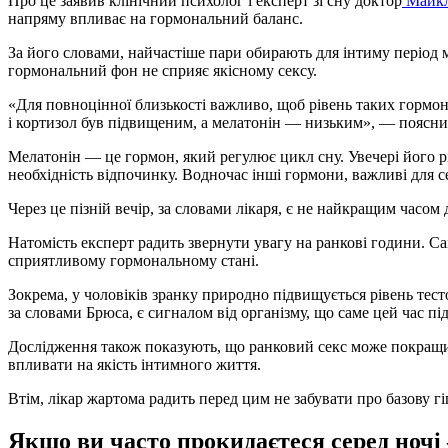
Про це заявив клінічний психолог і експерт зі сну доктор
Майкл
напряму впливає на гормональний баланс.
За його словами, найчастіше пари обирають для інтиму період м
гормональний фон не сприяє якісному сексу.
«Для повноцінної близькості важливо, щоб рівень таких гормоні
і кортизол був підвищеним, а мелатонін — низьким», — поясни
Мелатонін — це гормон, який регулює цикл сну. Увечері його р
необхідність відпочинку. Водночас інші гормони, важливі для с
Через це пізній вечір, за словами лікаря, є не найкращим часом 
Натомість експерт радить звернути увагу на ранкові години. Са
сприятливому гормональному стані.
Зокрема, у чоловіків зранку природно підвищується рівень тест
за словами Брюса, є сигналом від організму, що саме цей час пі
Дослідження також показують, що ранковий секс може покращи
впливати на якість інтимного життя.
Втім, лікар жартома радить перед цим не забувати про базову г
Якщо ви часто прокидаєтеся серед ночі