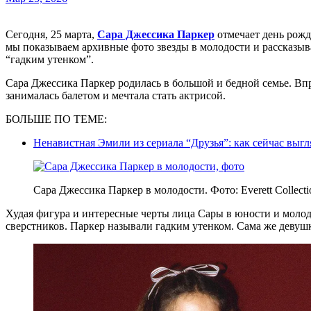
Сегодня, 25 марта,
Сара Джессика Паркер
отмечает день рожд
мы показываем архивные фото звезды в молодости и рассказыв
“гадким утенком”.
Сара Джессика Паркер родилась в большой и бедной семье. Впр
занималась балетом и мечтала стать актрисой.
БОЛЬШЕ ПО ТЕМЕ:
Ненавистная Эмили из сериала “Друзья”: как сейчас выг
Сара Джессика Паркер в молодости. Фото: Everett Collecti
Худая фигура и интересные черты лица Сары в юности и молод
сверстников. Паркер называли гадким утенком. Сама же девуш