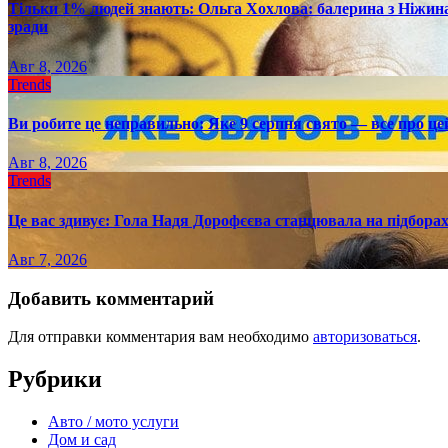
Тільки 1% людей знають: Ольга Хохлова: балерина з Ніжина 
зради
Авг 8, 2026
Trends
Ви робите це неправильно: Яке 9 серпня свято — все про це
Авг 8, 2026
Trends
Це вас здивує: Гола Надя Дорофєєва станцювала на підборах
Авг 7, 2026
Добавить комментарий
Для отправки комментария вам необходимо
авторизоваться
.
Рубрики
Авто / мото услуги
Дом и сад