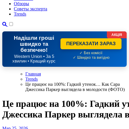
Обзоры
Советы эксперта
Trends
АКЦІЯ
Надішли гроші
швидко та
ПЕРЕКАЗАТИ ЗАРАЗ
безпечно!
✓ Без комісії
Western Union • За 5
✓ Швидко та вигідно
хвилин • Кращий курс
Главная
Trends
Це працює на 100%: Гадкий утенок… Как Сара
Джессика Паркер выглядела в молодости (ФОТО)
Це працює на 100%: Гадкий 
Джессика Паркер выглядела 
Мар 25, 2026