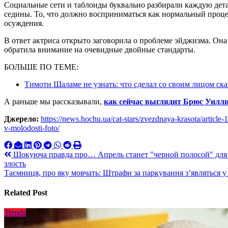
Социальные сети и таблоиды буквально разбирали каждую дет
седины. То, что должно восприниматься как нормальный процес
осуждения.
В ответ актриса открыто заговорила о проблеме эйджизма. Он
обратила внимание на очевидные двойные стандарты.
БОЛЬШЕ ПО ТЕМЕ:
Тимоти Шаламе не узнать: что сделал со своим лицом с
А раньше мы рассказывали,
как сейчас выглядит Брюс Уилл
Джерело:
https://news.hochu.ua/cat-stars/zvezdnaya-krasota/article
v-molodosti-foto/
Навигация
Шокуюча правда про… Апрель станет "черной полосой" для 3
злость
по
Таємниця, про яку мовчать: Штрафи за паркування з’являться у 
записям
Related Post
Trends