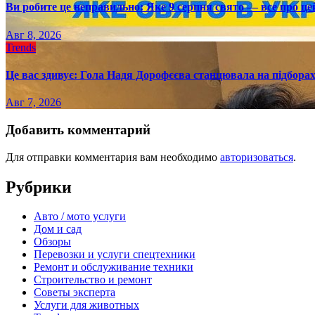
Ви робите це неправильно: Яке 9 серпня свято — все про це
Авг 8, 2026
Trends
Це вас здивує: Гола Надя Дорофєєва станцювала на підборах
Авг 7, 2026
Добавить комментарий
Для отправки комментария вам необходимо
авторизоваться
.
Рубрики
Авто / мото услуги
Дом и сад
Обзоры
Перевозки и услуги спецтехники
Ремонт и обслуживание техники
Строительство и ремонт
Советы эксперта
Услуги для животных