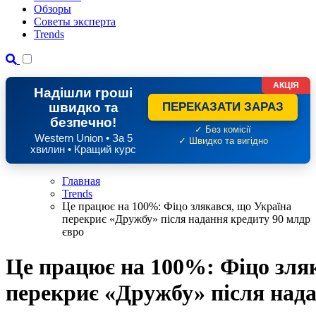
Обзоры
Советы эксперта
Trends
АКЦІЯ
Надішли гроші
швидко та
ПЕРЕКАЗАТИ ЗАРАЗ
безпечно!
✓ Без комісії
Western Union • За 5
✓ Швидко та вигідно
хвилин • Кращий курс
Главная
Trends
Це працює на 100%: Фіцо злякався, що Україна
перекриє «Дружбу» після надання кредиту 90 млдр
євро
Це працює на 100%: Фіцо зля
перекриє «Дружбу» після нада