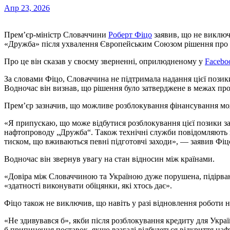
Апр 23, 2026
Прем’єр-міністр Словаччини
Роберт Фіцо
заявив, що не виклю
«Дружба» після ухвалення Європейським Союзом рішення про н
Про це він сказав у своєму зверненні, оприлюдненому у
Facebo
За словами Фіцо, Словаччина не підтримала надання цієї позики
Водночас він визнав, що рішення було затверджене в межах пр
Прем’єр зазначив, що можливе розблокування фінансування мож
«Я припускаю, що може відбутися розблокування цієї позики за 
нафтопроводу „Дружба“. Також технічні служби повідомляють 
тиском, що вживаються певні підготовчі заходи», — заявив Фіц
Водночас він звернув увагу на стан відносин між країнами.
«Довіра між Словаччиною та Україною дуже порушена, підірван
«здатності виконувати обіцянки, які хтось дає».
Фіцо також не виключив, що навіть у разі відновлення роботи
«Не здивувався б», якби після розблокування кредиту для Украї
б припинення поставок, якщо взагалі відбудеться відкриття на