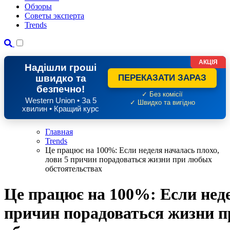
Обзоры
Советы эксперта
Trends
АКЦІЯ
Надішли гроші
швидко та
ПЕРЕКАЗАТИ ЗАРАЗ
безпечно!
✓ Без комісії
Western Union • За 5
✓ Швидко та вигідно
хвилин • Кращий курс
Главная
Trends
Це працює на 100%: Если неделя началась плохо,
лови 5 причин порадоваться жизни при любых
обстоятельствах
Це працює на 100%: Если неде
причин порадоваться жизни 