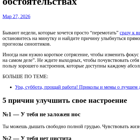
обстоятельствах
Мар 27, 2026
Бывают недели, которые хочется просто “перемотать”
сразу к 
остановитесь на минутку и найдите причину улыбнуться прямо 
прогнозы синоптиков.
Иногда нам нужно короткое сотрясение, чтобы изменить фокус с
на самом деле”. Не ждите выходных, чтобы почувствовать себ
пользу хорошего настроения, которые доступны каждому абсол
БОЛЬШЕ ПО ТЕМЕ:
Ура, суббота, прощай работа! Приколы и мемы о лучшем 
5 причин улучшить свое настроение
№1 — У тебя не заложен нос
Ты можешь дышать свободно полной грудью. Чувствовать жизнь
№2 — У тебя нет цистита