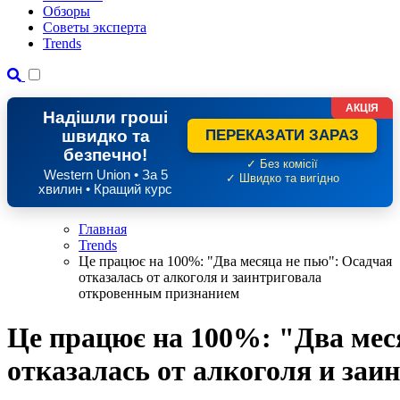
Обзоры
Советы эксперта
Trends
АКЦІЯ
Надішли гроші
швидко та
ПЕРЕКАЗАТИ ЗАРАЗ
безпечно!
✓ Без комісії
Western Union • За 5
✓ Швидко та вигідно
хвилин • Кращий курс
Главная
Trends
Це працює на 100%: "Два месяца не пью": Осадчая
отказалась от алкоголя и заинтриговала
откровенным признанием
Це працює на 100%: "Два мес
отказалась от алкоголя и за