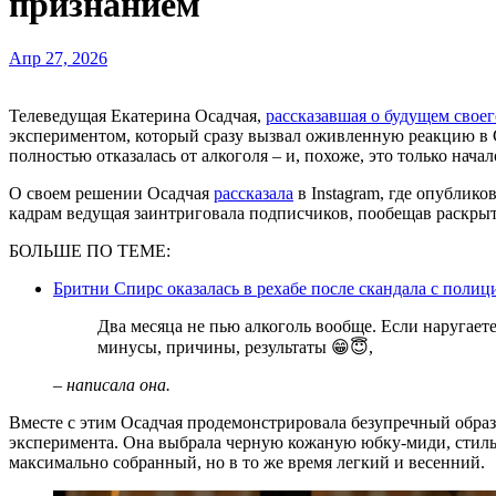
признанием
Апр 27, 2026
Телеведущая Екатерина Осадчая,
рассказавшая о будущем свое
экспериментом, который сразу вызвал оживленную реакцию в Се
полностью отказалась от алкоголя – и, похоже, это только нача
О своем решении Осадчая
рассказала
в Instagram, где опублик
кадрам ведущая заинтриговала подписчиков, пообещав раскрыть
БОЛЬШЕ ПО ТЕМЕ:
Бритни Спирс оказалась в рехабе после скандала с полиц
Два месяца не пью алкоголь вообще. Если наругаете, расскажу подробности — плюсы,
минусы, причины, результаты 😁😇,
– написала она.
Вместе с этим Осадчая продемонстрировала безупречный образ
эксперимента. Она выбрала черную кожаную юбку-миди, стиль
максимально собранный, но в то же время легкий и весенний.