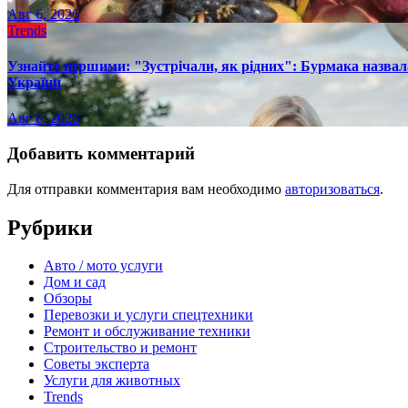
Авг 6, 2026
Trends
Узнайте першими: "Зустрічали, як рідних": Бурмака назвал
України
Авг 6, 2026
Добавить комментарий
Для отправки комментария вам необходимо
авторизоваться
.
Рубрики
Авто / мото услуги
Дом и сад
Обзоры
Перевозки и услуги спецтехники
Ремонт и обслуживание техники
Строительство и ремонт
Советы эксперта
Услуги для животных
Trends