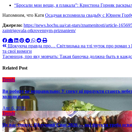
“Бросали мои вещи, я плакала”: Кристина Горняк раскрыл
Напомним, что Катя
Осадчая вспомнила свадьбу с Юрием Гор
Джерело:
https://news.hochu.ua/cat-stars/znamenitosti/article-16569
zaintrigovala-otkrovennym-priznaniem/
Навигация
Шокуюча правда про… Світлицька на тлі чуток про роман з
та свої вимоги
по
Таємниця, про яку мовчать: Такая баночка должна быть в каж
записям
Related Post
Trends
Ви робите це неправильно: У спеку ці продукти стають небез
холодильник
Авг 6, 2026
Trends
Це вас здивує: Яблучний Спас 2026 — які фрукти треба осв