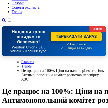
Обзоры
Советы эксперта
Trends
АКЦІЯ
Надішли гроші
швидко та
ПЕРЕКАЗАТИ ЗАРАЗ
безпечно!
✓ Без комісії
Western Union • За 5
✓ Швидко та вигідно
хвилин • Кращий курс
Главная
Trends
Це працює на 100%: Ціни на пальне різко злетіли:
Антимонопольний комітет розпочав перевірку
АЗС
Це працює на 100%: Ціни на п
Антимонопольний комітет роз