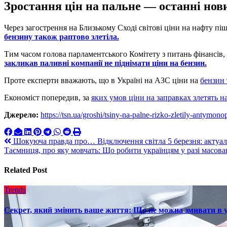
Зростання цін на пальне — останні нов
Через загострення на Близькому Сході світові ціни на нафту піш
бензину також раптово злетіла.
Тим часом голова парламентського Комітету з питань фінансів,
закликав паливні компанії не піднімати ціни на бензин.
Проте експерти вважають, що в Україні на АЗС ціни на
бензин 
Економіст попередив, за
яких умов ціни на заправках злетять на 
Джерело:
https://tsn.ua/groshi/tsiny-na-palne-rizko-zletily-antym
Навигация
Шокуюча правда про… Відключення світла 5 березня: актуаль
Таємниця, про яку мовчать: Що робити українцям у разі масов
по
записям
Related Post
Trends
Секрет, який змінить ваше життя: Що не можна змивати в 