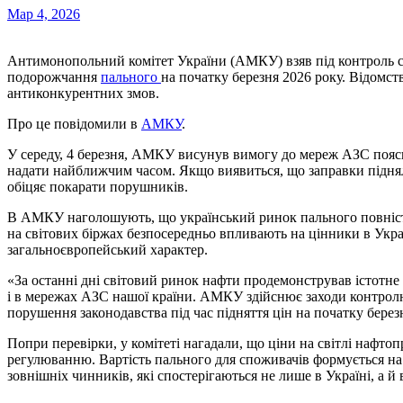
Мар 4, 2026
Антимонопольний комітет України (АМКУ) взяв під контроль ситуацію на ринку світлих нафтопродуктів через різке
подорожчання
пального
на початку березня 2026 року. Відомст
антиконкурентних змов.
Про це повідомили в
АМКУ
.
У середу, 4 березня, АМКУ висунув вимогу до мереж АЗС поясн
надати найближчим часом. Якщо виявиться, що заправки піднял
обіцяє покарати порушників.
В АМКУ наголошують, що український ринок пального повністю
на світових біржах безпосередньо впливають на цінники в Укр
загальноєвропейський характер.
«За останні дні світовий ринок нафти продемонстрував істотне
і в мережах АЗС нашої країни. АМКУ здійснює заходи контролю 
порушення законодавства під час підняття цін на початку берез
Попри перевірки, у комітеті нагадали, що ціни на світлі нафто
регулюванню. Вартість пального для споживачів формується на 
зовнішніх чинників, які спостерігаються не лише в Україні, а й