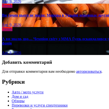
Авг 9, 2026
Trends
Ви точно цього не знали: Морква в Україні дешевшає другий
Авг 9, 2026
Trends
А ви знали, що… Чемпіон світу з ММА Ґудзь оскандалився че
фанів
Авг 8, 2026
Добавить комментарий
Для отправки комментария вам необходимо
авторизоваться
.
Рубрики
Авто / мото услуги
Дом и сад
Обзоры
Перевозки и услуги спецтехники