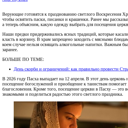
Верующие готовятся к празднованию светлого Воскресения Христова. В этот день многие люди отправляются в храм,
чтобы освятить паски, писанки и крашенки. Ранее мы рассказ
а теперь объясним, какую одежду выбрать для посещения церк
Наши предки придерживались ясных традиций, которые касали
класть в корзину. В храм запрещено заходить с мясными блюдам
коем случае нельзя освящать алкогольные напитки. Важным б
заранее.
БОЛЬШЕ ПО ТЕМЕ:
День скорби и ограничений: как правильно провести Ст
В 2026 году Пасха выпадает на 12 апреля. В этот день церковь
посещение богослужений и приобщение к таинствам помогает
благословения. Кроме того, посещение церкви в Пасху — это в
знакомыми и поделиться радостью этого светлого праздника.