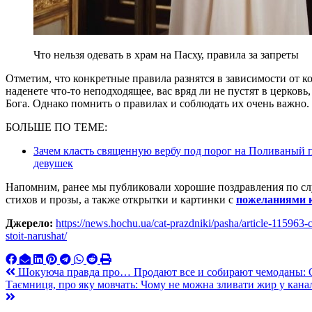
Что нельзя одевать в храм на Пасху, правила за запреты
Отметим, что конкретные правила разнятся в зависимости от к
наденете что-то неподходящее, вас вряд ли не пустят в церковь,
Бога. Однако помнить о правилах и соблюдать их очень важно.
БОЛЬШЕ ПО ТЕМЕ:
Зачем класть священную вербу под порог на Поливаный
девушек
Напомним, ранее мы публиковали хорошие поздравления по с
стихов и прозы, а также открытки и картинки с
пожеланиями 
Джерело:
https://news.hochu.ua/cat-prazdniki/pasha/article-115963-
stoit-narushat/
Навигация
Шокуюча правда про… Продают все и собирают чемоданы: Ос
Таємниця, про яку мовчать: Чому не можна зливати жир у каналі
по