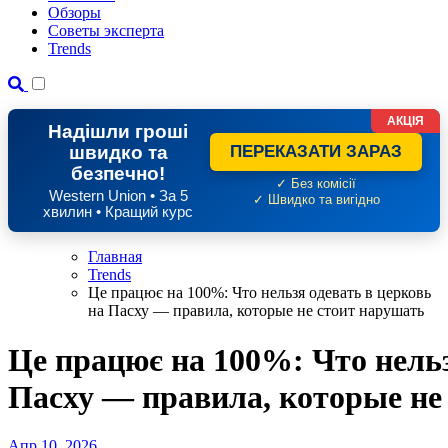
Обзоры
Советы эксперта
Trends
АКЦІЯ
Надішли гроші
швидко та
ПЕРЕКАЗАТИ ЗАРАЗ
безпечно!
✓ Без комісії
Western Union • За 5
✓ Швидко та вигідно
хвилин • Кращий курс
Главная
Trends
Це працює на 100%: Что нельзя одевать в церковь
на Пасху — правила, которые не стоит нарушать
Це працює на 100%: Что нельз
Пасху — правила, которые не
Апр 10, 2026