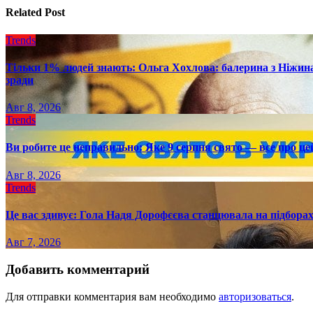
записям
Related Post
Trends
Тільки 1% людей знають: Ольга Хохлова: балерина з Ніжина 
зради
Авг 8, 2026
Trends
Ви робите це неправильно: Яке 9 серпня свято — все про це
Авг 8, 2026
Trends
Це вас здивує: Гола Надя Дорофєєва станцювала на підборах
Авг 7, 2026
Добавить комментарий
Для отправки комментария вам необходимо
авторизоваться
.