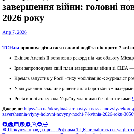
завершення війни: головні нов
2026 року
Апр 7, 2026
ТСН.ua
пропонує дізнатися головні події за ніч проти 7 квіт
Екіпаж Artemis II встановив рекорд під час обльоту Міся
Іран запропонував свій план завершення війни зі США
Кремль запустив у Росії «тиху мобілізацію»: журналіст р
Уряд ухвалив важливе рішення для боротьби з «шахедам
Росія вночі атакувала Україну ударними безпілотниками
Джерело:
https://tsn.ua/ukrayina/astronavty-nasa-vstanovyly-rekor
zavershennia-viyny-holovni-novyny-nochi-7-kvitnia-2026-roku-3056
Навигация
Шокуюча правда про… Реформа ТЦК не змінить ситуацію з мо