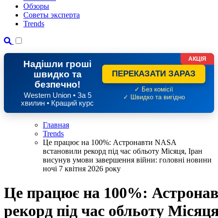
Обзоры
Советы эксперта
Trends
АКЦІЯ
Надішли гроші
швидко та
ПЕРЕКАЗАТИ ЗАРАЗ
безпечно!
✓ Без комісії
Western Union • За 5
✓ Швидко та вигідно
хвилин • Кращий курс
Главная
Trends
Це працює на 100%: Астронавти NASA
встановили рекорд під час обльоту Місяця, Іран
висунув умови завершення війни: головні новини
ночі 7 квітня 2026 року
Це працює на 100%: Астрона
рекорд під час обльоту Місяця