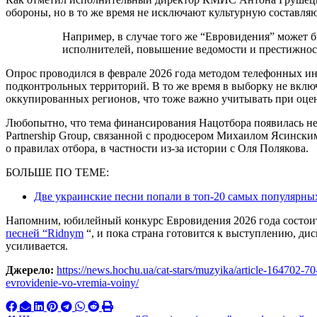
обороны, но в то же время не исключают культурную составл
Например, в случае того же “Евровидения” может быть содействие развитию украинских
исполнителей, повышение ведомости и престижнос
Опрос проводился в феврале 2026 года методом телефонных ин
подконтрольных территорий. В то же время в выборку не вклю
оккупированных регионов, что тоже важно учитывать при оцен
Любопытно, что тема финансирования Нацотбора появилась не 
Partnership Group, связанной с продюсером Михаилом Ясински
о правилах отбора, в частности из-за истории с Оля Полякова.
БОЛЬШЕ ПО ТЕМЕ:
Две украинские песни попали в топ-20 самых популярны
Напомним, юбилейный конкурс Евровидения 2026 года состоит
песней “Ridnym
“, и пока страна готовится к выступлению, дис
усиливается.
Джерело:
https://news.hochu.ua/cat-stars/muzyika/article-164702-7
evrovidenie-vo-vremia-voiny/