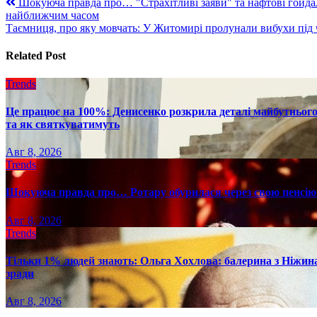
Навигация
Шокуюча правда про… "Страхітливі заяви" та нафтові гойда
найближчим часом
по
Таємниця, про яку мовчать: У Житомирі пролунали вибухи під ч
записям
Related Post
Trends
Це працює на 100%: Денисенко розкрила деталі майбутнього в
та як святкуватимуть
Авг 8, 2026
Trends
Шокуюча правда про… Ротару обурилася через свою пенсію 
Авг 8, 2026
Trends
Тільки 1% людей знають: Ольга Хохлова: балерина з Ніжина 
зради
Авг 8, 2026