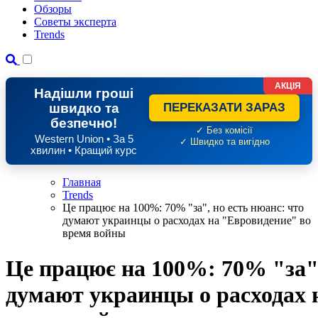
Обзоры
Советы эксперта
Trends
АКЦІЯ
Надішли гроші
швидко та
ПЕРЕКАЗАТИ ЗАРАЗ
безпечно!
✓ Без комісії
Western Union • За 5
✓ Швидко та вигідно
хвилин • Кращий курс
Главная
Trends
Це працює на 100%: 70% "за", но есть нюанс: что
думают украинцы о расходах на "Евровидение" во
время войны
Це працює на 100%: 70% "за",
думают украинцы о расходах 