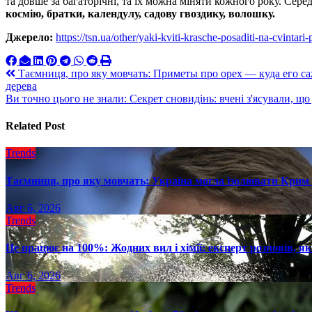
та довше за багаторічні, та їх можна міняти кожного року. Сер
космію, братки, календулу, садову гвоздику, волошку.
Джерело:
https://tsn.ua/other/yaki-kviti-krasche-posaditi-na-cvintar
Навигация
Таємниця, про яку мовчать: Приметы про орех — куда его саж
дерева
по
Ви точно цього не знали: Секрет сновидінь: вчені з'ясували, 
записям
Related Post
Trends
Таємниця, про яку мовчать: Україна могла ізолювати Крим 
Авг 6, 2026
Trends
Це працює на 100%: Жодних вил і хімії: експерт розповів, я
Авг 6, 2026
Trends