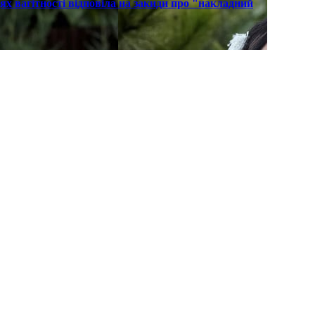
х вагітності відповіла на закиди про "накладний