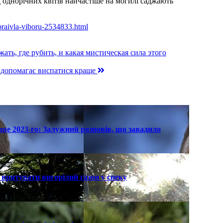
ед однорічних квітів найчастіше на могилі саджають
i-praivla-viboru-2534833.html
ать, где рубить, и какая мистическая сила этого
що допомагає виспатися краще
ще 2023-го: Залужний розповів, що завадило
к врятувати вигорілий газон у спеку