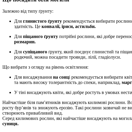
Залежно від типу ґрунту:
Для
глинистого ґрунту
рекомендується вибирати рослини,
здатність. Це
конвалії, іриси, астильби.
Для
піщаного ґрунту
потрібні рослини, які добре перенос
розмарин.
Для
супіщаного
ґрунту, який поєднує глинистий та піща
родючий, можна посадити троянди, лілії, гладіолуси.
Що вибрати з огляду на рівень освітлення:
Для висаджування
на сонц
і рекомендується вибирати квіт
та мають високу толерантність до спеки, наприклад,
марг
У тіні висаджують квіти, які добре ростуть в умовах нес
Найчастіше біля пам’ятників висаджують килимові рослини. В
росту бур’янів та знижують ерозію. Такі рослини зазвичай не в
створюють привабливий вид.
Серед килимових рослин, які найчастіше висаджують на моги
суниця.