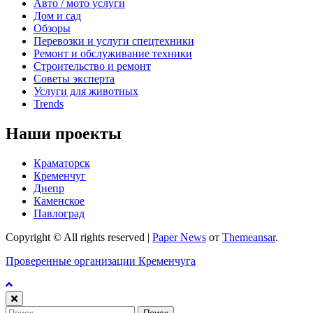
Авто / мото услуги
Дом и сад
Обзоры
Перевозки и услуги спецтехники
Ремонт и обслуживание техники
Строительство и ремонт
Советы эксперта
Услуги для животных
Trends
Наши проекты
Краматорск
Кременчуг
Днепр
Каменское
Павлоград
Copyright © All rights reserved
|
Paper News
от
Themeansar
.
Проверенные организации Кременчуга
Найти: