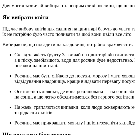
Для могил зазвичай вибирають непримхливі рослини, що не пот
Як вибрати квіти
Під час вибору квітів для садіння на цвинтарі беруть до уваги 
їх не потрібно було часто поливати та щоб вони цвіли все літо.
Вибираючи, що посадити на кладовищі, потрібно враховувати:
Склад та якість ґрунту Зазвичай на цвинтарі він глинистий або піщаний. У глинистому вода буде застоюватися,
а в піску, здебільшого, води для рослин буде недостатньо
посадки на цвинтарі.
Рослина має бути стійкою до посухи, морозу і мати хороший імунітет до хвороб. Зважаючи на нечасте
відвідування кладовища, краще віддавати перевагу посух
Освітленість ділянки, де вона розташована — на сонці або в тіні. Потрібно визначити, що посадити на цвинтарі
на сонці, а що легко обходитиметься без гарного освітленн
На жаль, трапляються випадки, коли люди оскверняють могили, тому краще уникати висаджування красивих
та рідкісних квітів.
Рослина має прикрашати могилу і цвісти/зеленіти якнайд
Що посадити біля могили