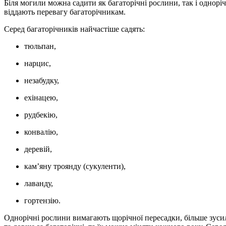
Біля могили можна садити як багаторічні рослини, так і однор
віддають перевагу багаторічникам.
Серед багаторічників найчастіше садять:
тюльпан,
нарцис,
незабудку,
ехінацею,
рудбекію,
конвалію,
деревій,
кам’яну троянду (сукуленти),
лаванду,
гортензію.
Однорічні рослини вимагають щорічної пересадки, більше зусиль