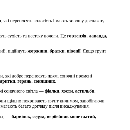
 які переносять вологість і мають хорошу дренажну
ять сухість та нестачу вологи. Це г
ортензія, лаванда,
ний, підійдуть
жоржини, братки, півонії
. Якщо ґрунт
и, які добре переносять прямі сонячні промені
аритки, герань, соняшник.
тачі сонячного світла —
фіалки, хости, астильби.
они щільно покривають ґрунт килимом, запобігаючи
имагають багато догляду після висаджування,
лах, —
барвінок, седум, вербейник монетчатий,