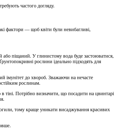
ребують частого догляду.
такі фактори — щоб квіти були невибагливі,
. Ґрунтопокривні рослини ідеально підходять для
остійким рослинам.
я.
овше.