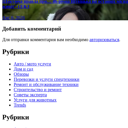
Шокуюча правда про… 46-річна Вітвіцька на останніх місяця
живіт" і ЕКЗ
Авг 6, 2026
Добавить комментарий
Для отправки комментария вам необходимо
авторизоваться
.
Рубрики
Авто / мото услуги
Дом и сад
Обзоры
Перевозки и услуги спецтехники
Ремонт и обслуживание техники
Строительство и ремонт
Советы эксперта
Услуги для животных
Trends
Рубрики