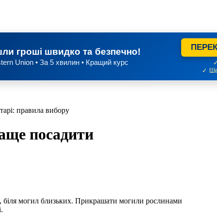
ПЕРЕК
ли гроші швидко та безпечно!
tern Union • За 5 хвилин • Кращий курс
✓
✓ Шв
тарі: правила вибору
раще посадити
.