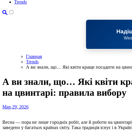
Trends
Надіш
Wes
Главная
Trends
А ви знали, що… Які квіти краще посадити на цвин
А ви знали, що… Які квіти к
на цвинтарі: правила вибору
Мар 29, 2026
Весна — пора не лише городніх робіт, але й роботи на цвинтарі, біля могил близьких. Прикрашати могили рослинами
заведено у багатьох країнах світу. Така традиція існує і в Україні